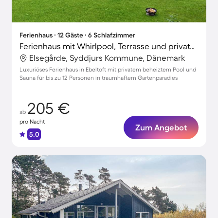
Ferienhaus ∙ 12 Gäste ∙ 6 Schlafzimmer
Ferienhaus mit Whirlpool, Terrasse und privatem Pool
Elsegårde, Syddjurs Kommune, Dänemark
Luxuriöses Ferienhaus in Ebeltoft mit privatem beheiztem Pool und
Sauna für bis zu 12 Personen in traumhaftem Gartenparadies
205 €
ab
pro Nacht
Zum Angebot
5.0