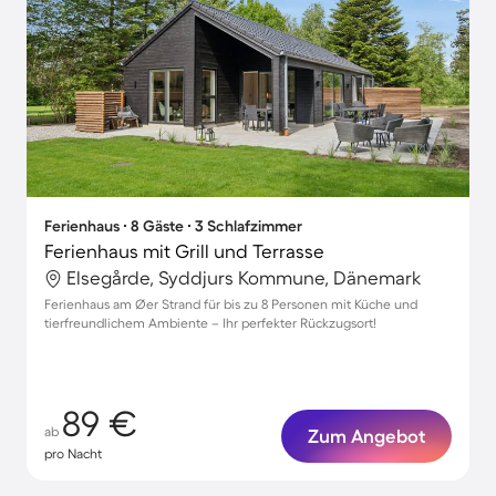
Ferienhaus ∙ 8 Gäste ∙ 3 Schlafzimmer
Ferienhaus mit Grill und Terrasse
Elsegårde, Syddjurs Kommune, Dänemark
Ferienhaus am Øer Strand für bis zu 8 Personen mit Küche und
tierfreundlichem Ambiente – Ihr perfekter Rückzugsort!
89 €
ab
Zum Angebot
pro Nacht