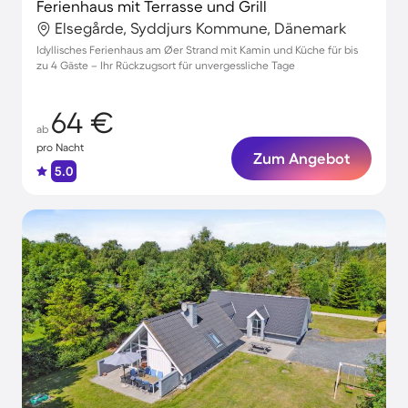
Ferienhaus mit Terrasse und Grill
Elsegårde, Syddjurs Kommune, Dänemark
Idyllisches Ferienhaus am Øer Strand mit Kamin und Küche für bis
zu 4 Gäste – Ihr Rückzugsort für unvergessliche Tage
64 €
ab
pro Nacht
Zum Angebot
5.0