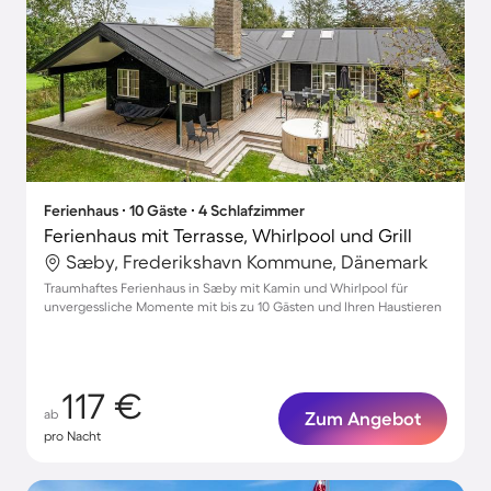
Ferienhaus ∙ 10 Gäste ∙ 4 Schlafzimmer
Ferienhaus mit Terrasse, Whirlpool und Grill
Sæby, Frederikshavn Kommune, Dänemark
Traumhaftes Ferienhaus in Sæby mit Kamin und Whirlpool für
unvergessliche Momente mit bis zu 10 Gästen und Ihren Haustieren
117 €
ab
Zum Angebot
pro Nacht