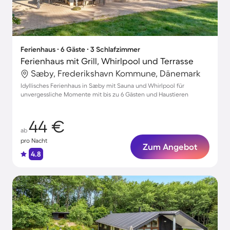
Ferienhaus ∙ 6 Gäste ∙ 3 Schlafzimmer
Ferienhaus mit Grill, Whirlpool und Terrasse
Sæby, Frederikshavn Kommune, Dänemark
Idyllisches Ferienhaus in Sæby mit Sauna und Whirlpool für
unvergessliche Momente mit bis zu 6 Gästen und Haustieren
44 €
ab
pro Nacht
Zum Angebot
4.8