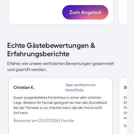
Zum Angebot
Echte Gästebewertungen &
Erfahrungsberichte
Erfahre, wie unsere verifizierten Bewertungen gesammelt
und geprüft werden.
Gast verifiziert von
Christian K.
Stefa
HomeToGo
Super ausgestattetes Ferienhaus in einer sehr schönen
Gemütl
Lage. Bestens für Hunde geeignet da man das Grundstück
Es gib
bei der Terrasse so zu machen kann das der Hund nicht
frisch
fort kann.
ist k
entspa
Bewertet am 20.07.2026 | Familie
Bewer