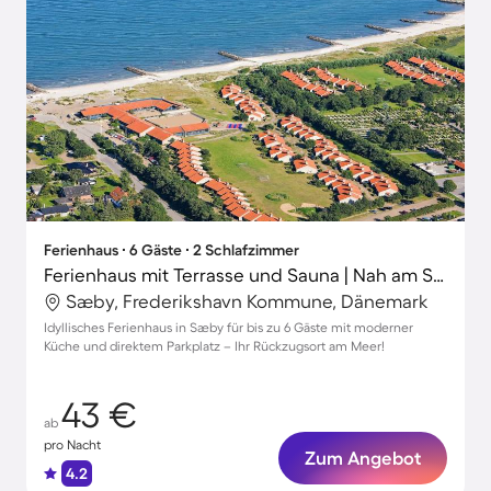
Ferienhaus ∙ 6 Gäste ∙ 2 Schlafzimmer
Ferienhaus mit Terrasse und Sauna | Nah am Strand
Sæby, Frederikshavn Kommune, Dänemark
Idyllisches Ferienhaus in Sæby für bis zu 6 Gäste mit moderner
Küche und direktem Parkplatz – Ihr Rückzugsort am Meer!
43 €
ab
pro Nacht
Zum Angebot
4.2