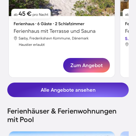
45 €
6
ab
pro Nacht
ab
Ferienhaus ∙ 6 Gäste ∙ 2 Schlafzimmer
Ferie
Ferienhaus mit Terrasse und Sauna
Sæby, Frederikshavn Kommune, Dänemark
5.0
Sæb
Haustier erlaubt
Hau
Zum Angebot
Alle Angebote ansehen
Ferienhäuser & Ferienwohnungen
mit Pool