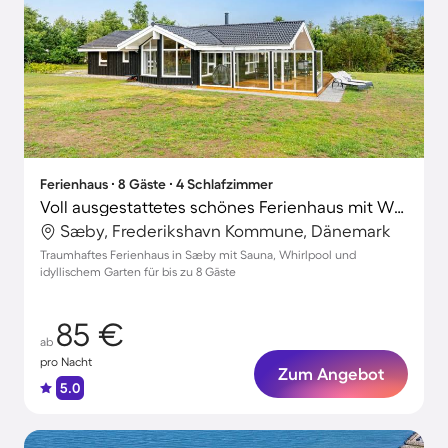
Ferienhaus ∙ 8 Gäste ∙ 4 Schlafzimmer
Voll ausgestattetes schönes Ferienhaus mit Whirlpool, Grill und Terrasse
Sæby, Frederikshavn Kommune, Dänemark
Traumhaftes Ferienhaus in Sæby mit Sauna, Whirlpool und
idyllischem Garten für bis zu 8 Gäste
85 €
ab
pro Nacht
Zum Angebot
5.0