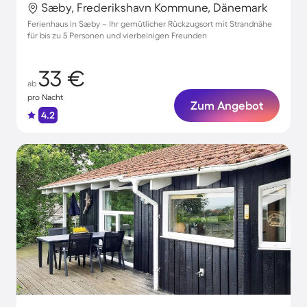
Sæby, Frederikshavn Kommune, Dänemark
Ferienhaus in Sæby – Ihr gemütlicher Rückzugsort mit Strandnähe
für bis zu 5 Personen und vierbeinigen Freunden
33 €
ab
pro Nacht
Zum Angebot
4.2