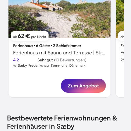
62 €
5
ab
pro Nacht
ab
Ferienhaus ∙ 6 Gäste ∙ 2 Schlafzimmer
Ferie
Ferienhaus mit Sauna und Terrasse | Strand in der Nähe | Haustiere sind willkommen
4.2
Sehr gut
(10 Bewertungen)
Sæb
Sæby, Frederikshavn Kommune, Dänemark
Zum Angebot
Bestbewertete Ferienwohnungen &
Ferienhäuser in Sæby