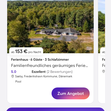
153 €
12
ab
pro Nacht
ab
Ferienhaus ∙ 6 Gäste ∙ 3 Schlafzimmer
Ferie
Familienfreundliches geräumiges Ferienhaus mit Terrasse, privatem Pool und Garten | Meerblick
Feri
5.0
Exzellent
(2 Bewertungen)
Sæb
Sæby, Frederikshavn Kommune, Dänemark
Poo
Pool
Zum Angebot