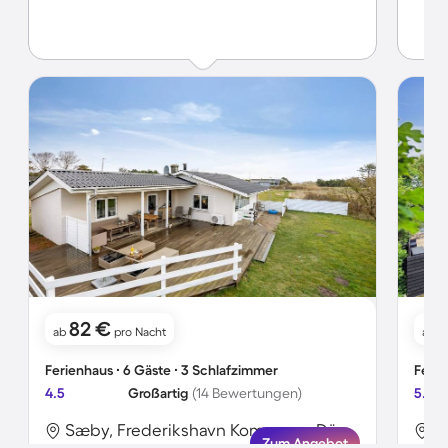
82 €
ab
pro Nacht
ab
Ferienhaus ∙ 6 Gäste ∙ 3 Schlafzimmer
Ferie
4.5
Großartig
(14 Bewertungen)
5.0
Sæby, Frederikshavn Kommune, Dänemark
Zum Angebot