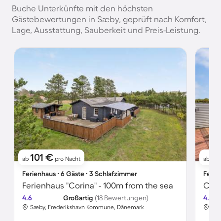
Buche Unterkünfte mit den höchsten
Gästebewertungen in Sæby, geprüft nach Komfort,
Lage, Ausstattung, Sauberkeit und Preis-Leistung.
101 €
71
ab
pro Nacht
ab
Ferienhaus ∙ 6 Gäste ∙ 3 Schlafzimmer
Ferie
Ferienhaus "Corina" - 100m from the sea
4.6
Großartig
(18 Bewertungen)
4.6
Sæby, Frederikshavn Kommune, Dänemark
Sæb