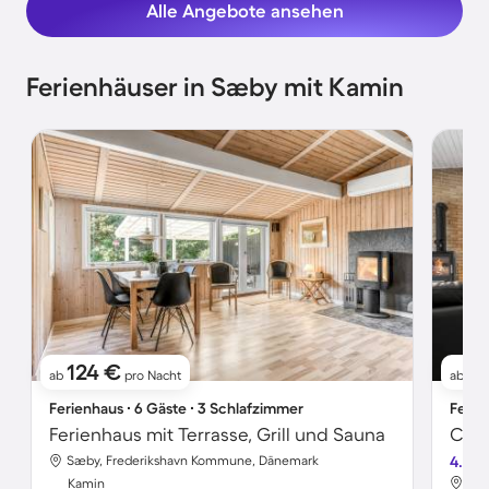
Alle Angebote ansehen
Ferienhäuser in Sæby mit Kamin
124 €
5
ab
pro Nacht
ab
Ferienhaus ∙ 6 Gäste ∙ 3 Schlafzimmer
Ferie
Ferienhaus mit Terrasse, Grill und Sauna
Sæby, Frederikshavn Kommune, Dänemark
4.0
Sæb
Kamin