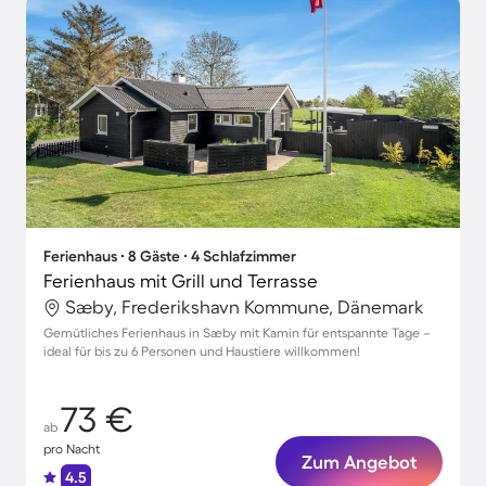
Ferienhaus ∙ 8 Gäste ∙ 4 Schlafzimmer
Ferienhaus mit Grill und Terrasse
Sæby, Frederikshavn Kommune, Dänemark
Gemütliches Ferienhaus in Sæby mit Kamin für entspannte Tage –
ideal für bis zu 6 Personen und Haustiere willkommen!
73 €
ab
pro Nacht
Zum Angebot
4.5