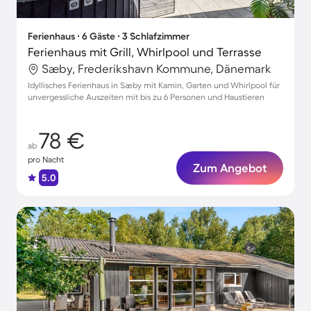
Ferienhaus ∙ 6 Gäste ∙ 3 Schlafzimmer
Ferienhaus mit Grill, Whirlpool und Terrasse
Sæby, Frederikshavn Kommune, Dänemark
Idyllisches Ferienhaus in Sæby mit Kamin, Garten und Whirlpool für
unvergessliche Auszeiten mit bis zu 6 Personen und Haustieren
78 €
ab
pro Nacht
Zum Angebot
5.0