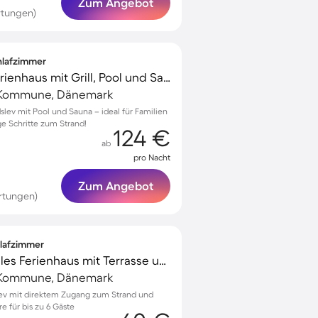
Zum Angebot
rtungen)
chlafzimmer
Voll ausgestattetes Ferienhaus mit Grill, Pool und Sauna | Haustiere erlaubt
g Kommune, Dänemark
slev mit Pool und Sauna – ideal für Familien
e Schritte zum Strand!
124 €
ab
pro Nacht
Zum Angebot
rtungen)
hlafzimmer
Voll ausgestattetes tolles Ferienhaus mit Terrasse und Grill | Nah am Strand | Haustiere erlaubt
g Kommune, Dänemark
slev mit direktem Zugang zum Strand und
e für bis zu 6 Gäste