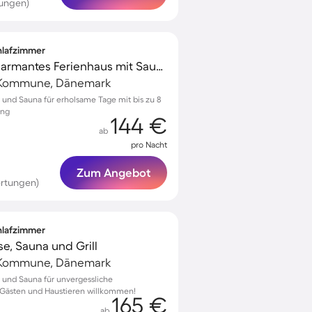
tungen)
chlafzimmer
Voll ausgestattetes charmantes Ferienhaus mit Sauna, Grill und Pool
g Kommune, Dänemark
l und Sauna für erholsame Tage mit bis zu 8
ung
144 €
ab
pro Nacht
Zum Angebot
rtungen)
chlafzimmer
se, Sauna und Grill
g Kommune, Dänemark
l und Sauna für unvergessliche
 Gästen und Haustieren willkommen!
165 €
ab