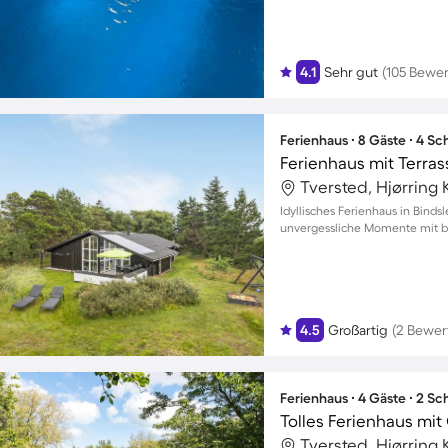
4.1
Sehr gut
(105 Bewe
Ferienhaus ∙ 8 Gäste ∙ 4 S
Ferienhaus mit Terras
Tversted, Hjørrin
Idyllisches Ferienhaus in Bind
unvergessliche Momente mit bi
4.5
Großartig
(2 Bewer
Ferienhaus ∙ 4 Gäste ∙ 2 S
Tolles Ferienhaus mit 
Tversted, Hjørrin