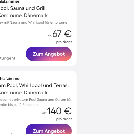
chlafzimmer
ool, Sauna und Grill
g Kommune, Dänemark
slev mit Sauna und Whirlpool für erholsame
67 €
ab
pro Nacht
Zum Angebot
rtungen)
Schlafzimmer
Ferienhaus mit privatem Pool, Whirlpool und Terrasse
g Kommune, Dänemark
slev mit privatem Pool Sauna und Garten für
alte bis zu 14 Personen
140 €
ab
pro Nacht
Zum Angebot