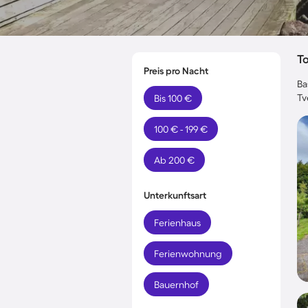
T
Preis pro Nacht
Ba
Tv
Bis 100 €
100 € - 199 €
Ab 200 €
Unterkunftsart
Ferienhaus
Ferienwohnung
Bauernhof