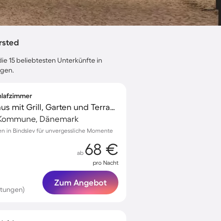
rsted
ie 15 beliebtesten Unterkünfte in
ngen.
chlafzimmer
Großzügiges Ferienhaus mit Grill, Garten und Terrasse
g Kommune, Dänemark
ten in Bindslev für unvergessliche Momente
68 €
ab
pro Nacht
Zum Angebot
rtungen)