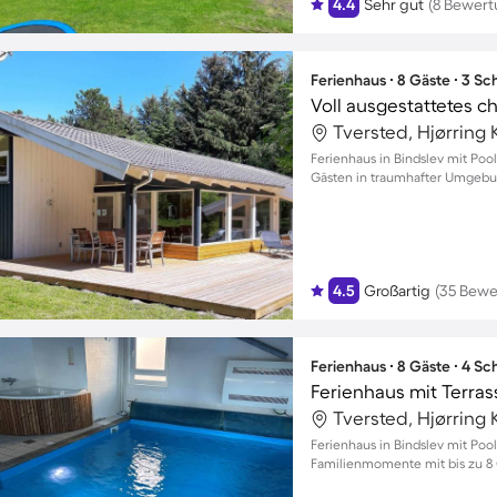
4.4
Sehr gut
(8 Bewer
Ferienhaus ∙ 8 Gäste ∙ 3 S
Tversted, Hjørrin
Ferienhaus in Bindslev mit Poo
Gästen in traumhafter Umgeb
4.5
Großartig
(35 Bewe
Ferienhaus ∙ 8 Gäste ∙ 4 S
Ferienhaus mit Terras
Tversted, Hjørrin
Ferienhaus in Bindslev mit Poo
Familienmomente mit bis zu 8