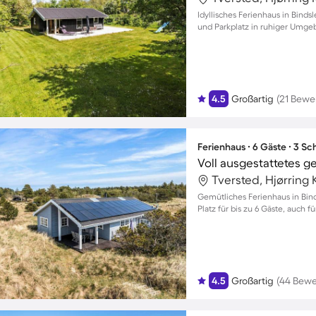
Idyllisches Ferienhaus in Binds
und Parkplatz in ruhiger Umg
4.5
Großartig
(21 Bewe
Ferienhaus ∙ 6 Gäste ∙ 3 S
Tversted, Hjørrin
Gemütliches Ferienhaus in Bin
Platz für bis zu 6 Gäste, auch 
4.5
Großartig
(44 Bew