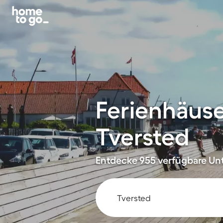
Ferienhäus
Tversted
Entdecke 955 verfügbare Unte