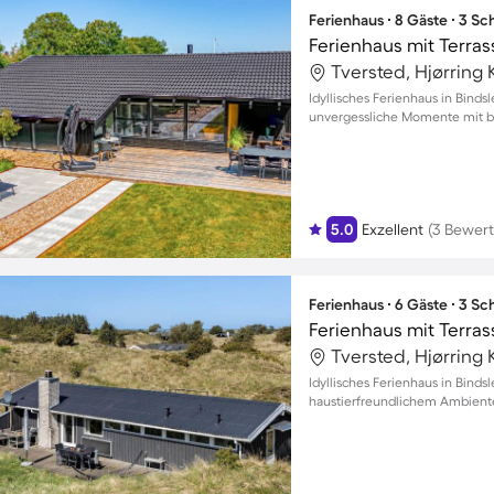
Ferienhaus ∙ 8 Gäste ∙ 3 S
Ferienhaus mit Terras
Tversted, Hjørrin
Idyllisches Ferienhaus in Binds
unvergessliche Momente mit bi
5.0
Exzellent
(3 Bewer
Ferienhaus ∙ 6 Gäste ∙ 3 S
Ferienhaus mit Terras
Tversted, Hjørrin
Idyllisches Ferienhaus in Bindsl
haustierfreundlichem Ambient