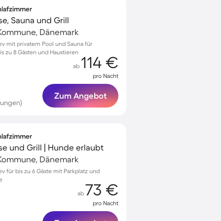
chlafzimmer
se, Sauna und Grill
g Kommune, Dänemark
lev mit privatem Pool und Sauna für
s zu 8 Gästen und Haustieren
114 €
ab
pro Nacht
Zum Angebot
tungen)
chlafzimmer
se und Grill | Hunde erlaubt
g Kommune, Dänemark
ev für bis zu 6 Gäste mit Parkplatz und
e
73 €
ab
pro Nacht