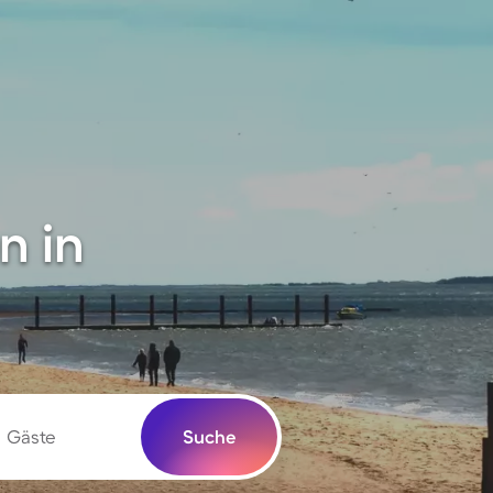
n in
Gäste
Suche