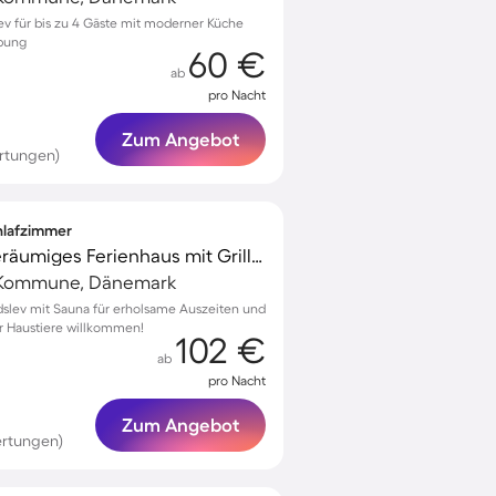
lev für bis zu 4 Gäste mit moderner Küche
ebung
60 €
ab
pro Nacht
Zum Angebot
rtungen)
chlafzimmer
Voll ausgestattetes geräumiges Ferienhaus mit Grill, Terrasse und Sauna | Haustiere erlaubt
g Kommune, Dänemark
dslev mit Sauna für erholsame Auszeiten und
für Haustiere willkommen!
102 €
ab
pro Nacht
Zum Angebot
ertungen)