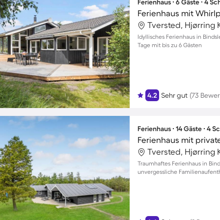
Ferienhaus ∙ 6 Gäste ∙ 4 S
Ferienhaus mit Whirlp
Tversted, Hjørrin
Idyllisches Ferienhaus in Bind
Tage mit bis zu 6 Gästen
4.2
Sehr gut
(73 Bewe
Ferienhaus ∙ 14 Gäste ∙ 4 
Tversted, Hjørrin
Traumhaftes Ferienhaus in Bind
unvergessliche Familienaufenth