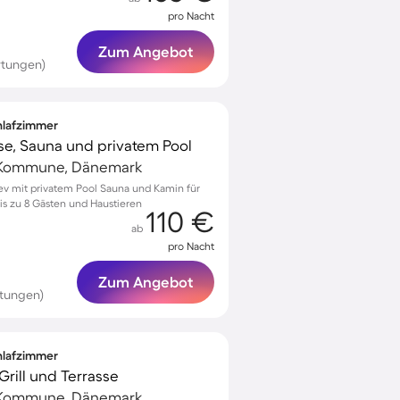
pro Nacht
Zum Angebot
rtungen)
chlafzimmer
se, Sauna und privatem Pool
g Kommune, Dänemark
slev mit privatem Pool Sauna und Kamin für
s zu 8 Gästen und Haustieren
110 €
ab
pro Nacht
Zum Angebot
tungen)
chlafzimmer
Grill und Terrasse
g Kommune, Dänemark