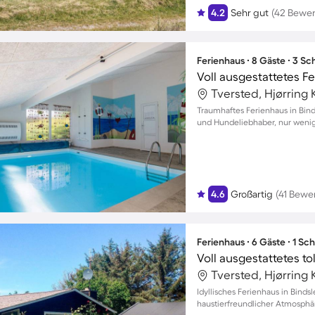
4.2
Sehr gut
(42 Bewe
Ferienhaus ∙ 8 Gäste ∙ 3 S
Tversted, Hjørrin
Traumhaftes Ferienhaus in Bind
und Hundeliebhaber, nur wenig
4.6
Großartig
(41 Bewe
Ferienhaus ∙ 6 Gäste ∙ 1 Sc
Tversted, Hjørrin
Idyllisches Ferienhaus in Bind
haustierfreundlicher Atmosphär