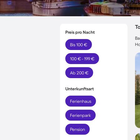
T
Preis pro Nacht
Ba
Ho
Bis 100 €
100 € - 199 €
Ab 200 €
Unterkunftsart
Ferienhaus
Ferienpark
Pension