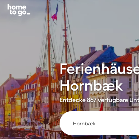
Ferienhäus
Hornbæk
Entdecke 867 verfügbare Unte