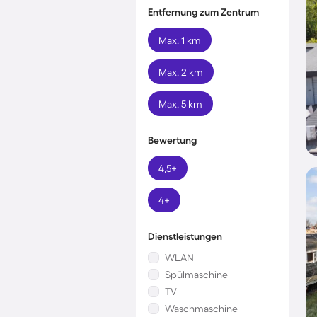
Entfernung zum Zentrum
Max. 1 km
Max. 2 km
Max. 5 km
Bewertung
4,5+
4+
Dienstleistungen
WLAN
Spülmaschine
TV
Waschmaschine