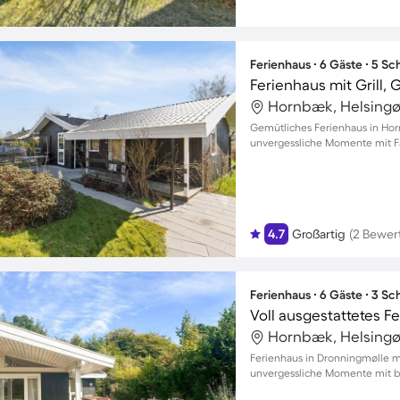
Ferienhaus ∙ 6 Gäste ∙ 5 S
Ferienhaus mit Grill,
Hornbæk, Helsingø
Gemütliches Ferienhaus in Ho
unvergessliche Momente mit Fa
4.7
Großartig
(2 Bewer
Ferienhaus ∙ 6 Gäste ∙ 3 S
Hornbæk, Helsingø
Ferienhaus in Dronningmølle m
unvergessliche Momente mit bi