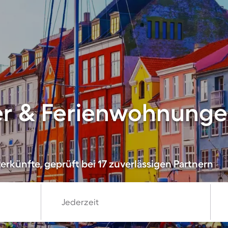
er & Ferienwohnunge
rkünfte, geprüft bei 17 zuverlässigen Partnern
Jederzeit