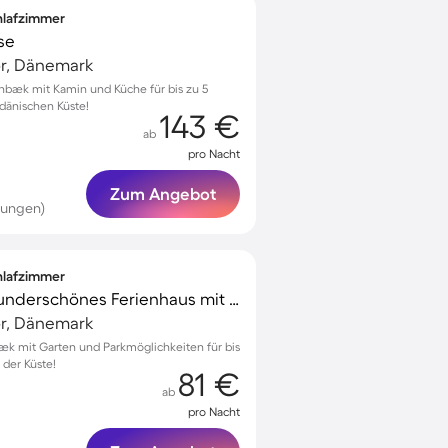
chlafzimmer
se
r, Dänemark
nbæk mit Kamin und Küche für bis zu 5
 dänischen Küste!
143 €
ab
pro Nacht
Zum Angebot
tungen)
chlafzimmer
Voll ausgestattetes wunderschönes Ferienhaus mit Terrasse, Grill und Garten
r, Dänemark
bæk mit Garten und Parkmöglichkeiten für bis
 der Küste!
81 €
ab
pro Nacht