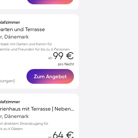
chlafzimmer
 Garten und Terrasse
r, Dänemark
rnbæk mit Garten und Kamin für
milie und Freunden für bis zu 6 Personen
99 €
ab
pro Nacht
Zum Angebot
tungen)
chlafzimmer
Voll ausgestattetes Ferienhaus mit Terrasse | Neben dem Strand
r, Dänemark
it direktem Strandzugang für
s zu 6 Gästen
64 €
ab