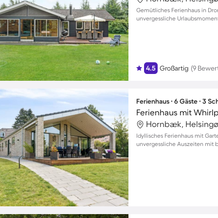
Gemütliches Ferienhaus in Dro
unvergessliche Urlaubsmomente
4.5
Großartig
(9 Bewer
Ferienhaus ∙ 6 Gäste ∙ 3 S
Ferienhaus mit Whirlp
Hornbæk, Helsingø
Idyllisches Ferienhaus mit Gar
unvergessliche Auszeiten mit b