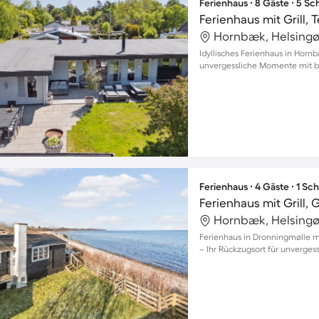
Ferienhaus ∙ 8 Gäste ∙ 5 S
Ferienhaus mit Grill,
Hornbæk, Helsingø
Idyllisches Ferienhaus in Hor
unvergessliche Momente mit bi
Ferienhaus ∙ 4 Gäste ∙ 1 Sc
Hornbæk, Helsingø
Ferienhaus in Dronningmølle m
– Ihr Rückzugsort für unverge