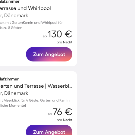
chlafzimmer
 Terrasse und Whirlpool
r, Dänemark
nbæk mit GartenKamin und Whirlpool für
s zu 8 Gästen
130 €
ab
pro Nacht
Zum Angebot
hlafzimmer
Ferienhaus mit Grill, Garten und Terrasse | Wasserblick
r, Dänemark
it Meerblick für 4 Gäste, Garten und Kamin
ssliche Momente!
76 €
ab
pro Nacht
Zum Angebot