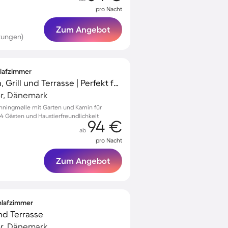
pro Nacht
Zum Angebot
tungen)
hlafzimmer
Ferienhaus mit Garten, Grill und Terrasse | Perfekt für die Arbeit von Zuhause
r, Dänemark
nningmølle mit Garten und Kamin für
 4 Gästen und Haustierfreundlichkeit
94 €
ab
pro Nacht
Zum Angebot
chlafzimmer
und Terrasse
r, Dänemark