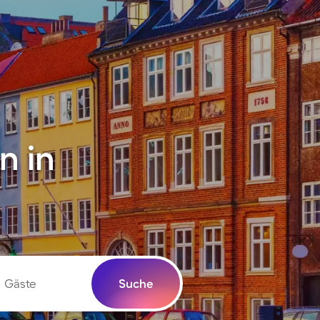
n in
Gäste
Suche