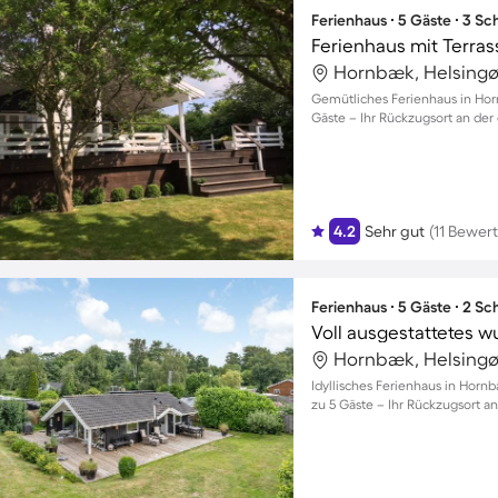
Ferienhaus ∙ 5 Gäste ∙ 3 S
Ferienhaus mit Terras
Hornbæk, Helsingø
Gemütliches Ferienhaus in Hor
Gäste – Ihr Rückzugsort an der
4.2
Sehr gut
(11 Bewer
Ferienhaus ∙ 5 Gäste ∙ 2 S
Hornbæk, Helsingø
Idyllisches Ferienhaus in Horn
zu 5 Gäste – Ihr Rückzugsort an