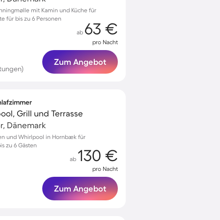
nningmølle mit Kamin und Küche für
 für bis zu 6 Personen
63 €
ab
pro Nacht
Zum Angebot
tungen)
chlafzimmer
ool, Grill und Terrasse
r, Dänemark
ten und Whirlpool in Hornbæk für
is zu 6 Gästen
130 €
ab
pro Nacht
Zum Angebot