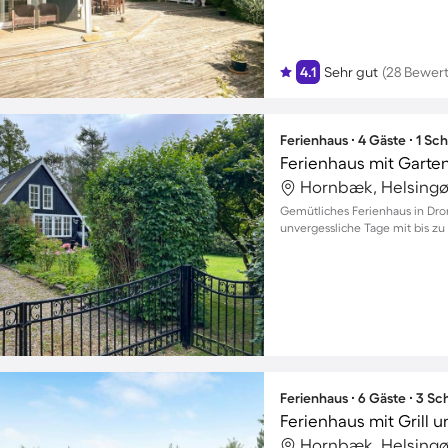
4.1
Sehr gut
(28 Bewer
Ferienhaus ∙ 4 Gäste ∙ 1 Sc
Hornbæk, Helsingø
Gemütliches Ferienhaus in Dro
unvergessliche Tage mit bis zu
Ferienhaus ∙ 6 Gäste ∙ 3 S
Ferienhaus mit Grill 
Hornbæk, Helsingø