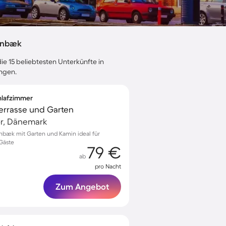
ornbæk
ie 15 beliebtesten Unterkünfte in
ngen.
chlafzimmer
 Terrasse und Garten
r, Dänemark
nbæk mit Garten und Kamin ideal für
 Gäste
79 €
ab
pro Nacht
Zum Angebot