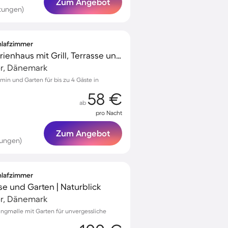
Zum Angebot
tungen)
chlafzimmer
Voll ausgestattetes Ferienhaus mit Grill, Terrasse und Garten
r, Dänemark
in und Garten für bis zu 4 Gäste in
58 €
ab
pro Nacht
Zum Angebot
tungen)
chlafzimmer
se und Garten | Naturblick
r, Dänemark
ningmølle mit Garten für unvergessliche