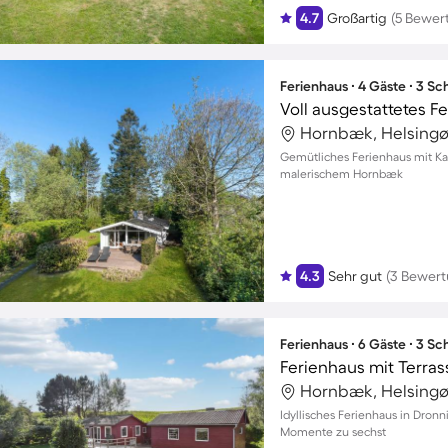
4.7
Großartig
(5 Bewer
Ferienhaus ∙ 4 Gäste ∙ 3 S
Hornbæk, Helsingø
Gemütliches Ferienhaus mit Kam
malerischem Hornbæk
4.3
Sehr gut
(3 Bewer
Ferienhaus ∙ 6 Gäste ∙ 3 S
Ferienhaus mit Terras
Hornbæk, Helsingø
Idyllisches Ferienhaus in Dron
Momente zu sechst