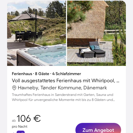
Ferienhaus ∙ 8 Gäste ∙ 4 Schlafzimmer
Voll ausgestattetes Ferienhaus mit Whirlpool, Grill und Terrasse | Hunde erlaubt
Havneby, Tønder Kommune, Dänemark
Traumhaftes Ferienhaus in Sønderstrand mit Garten, Sauna und
Whirlpool für unvergessliche Momente mit bis zu 8 Gästen und
Haustieren
106 €
ab
pro Nacht
Zum Angebot