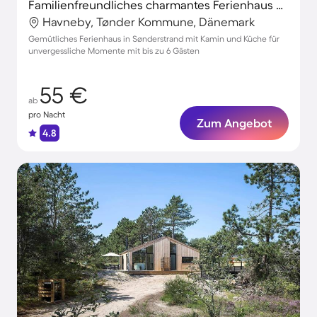
Familienfreundliches charmantes Ferienhaus mit Terrasse und Grill
Havneby, Tønder Kommune, Dänemark
Gemütliches Ferienhaus in Sønderstrand mit Kamin und Küche für
unvergessliche Momente mit bis zu 6 Gästen
55 €
ab
pro Nacht
Zum Angebot
4.8