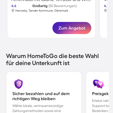
4.6
Großartig
(50 Bewertungen)
4.6
Havneby, Tønder Kommune, Dänemark
Hav
Zum Angebot
Warum HomeToGo die beste Wahl
für deine Unterkunft ist
Sicher bezahlen und auf dem
Preisgekr
richtigen Weg bleiben
Erlebe nahtl
Wähle lokale, vertrauenswürdige
Support bei 
Zahlungsmethoden sowie eine
Bedenken.