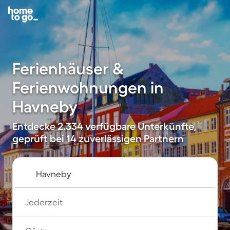
Ferienhäuser &
Ferienwohnungen in
Havneby
Entdecke 2.334 verfügbare Unterkünfte,
geprüft bei 14 zuverlässigen Partnern
Jederzeit