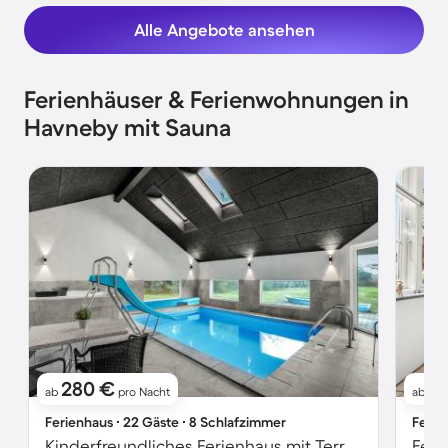
Alle Angebote ansehen
Ferienhäuser & Ferienwohnungen in
Havneby mit Sauna
280 €
1
ab
pro Nacht
ab
Ferienhaus ∙ 22 Gäste ∙ 8 Schlafzimmer
Ferie
Kinderfreundliches Ferienhaus mit Terrasse, privatem Pool und Grill | Naturblick | Haustierfreundlich
Feri