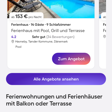
153 €
5
ab
pro Nacht
ab
Ferienhaus ∙ 14 Gäste ∙ 9 Schlafzimmer
Ferie
Ferienhaus mit Pool, Grill und Terrasse
4.2
Sehr gut
(34 Bewertungen)
Hav
Havneby, Tønder Kommune, Dänemark
Poo
Pool
Zum Angebot
Alle Angebote ansehen
Ferienwohnungen und Ferienhäuser
mit Balkon oder Terrasse