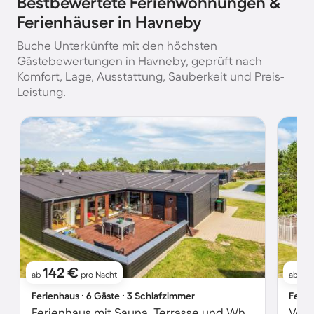
Bestbewertete Ferienwohnungen &
Ferienhäuser in Havneby
Buche Unterkünfte mit den höchsten
Gästebewertungen in Havneby, geprüft nach
Komfort, Lage, Ausstattung, Sauberkeit und Preis-
Leistung.
142 €
5
ab
pro Nacht
ab
Ferienhaus ∙ 6 Gäste ∙ 3 Schlafzimmer
Ferie
Ferienhaus mit Sauna, Terrasse und Whirlpool