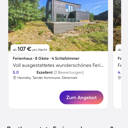
107 €
7
ab
pro Nacht
ab
Ferienhaus ∙ 8 Gäste ∙ 4 Schlafzimmer
Ferie
Voll ausgestattetes wunderschönes Ferienhaus mit Sauna und Terrasse
5.0
Exzellent
(2 Bewertungen)
4.6
Havneby, Tønder Kommune, Dänemark
Hav
Zum Angebot