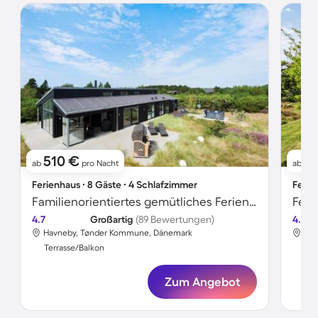
510 €
6
ab
pro Nacht
ab
Ferienhaus ∙ 8 Gäste ∙ 4 Schlafzimmer
Ferie
Familienorientiertes gemütliches Ferienhaus mit Sauna, Whirlpool und Terrasse | Meerblick
4.7
Großartig
(89 Bewertungen)
4.0
Havneby, Tønder Kommune, Dänemark
Hav
Terrasse/Balkon
Ter
Zum Angebot