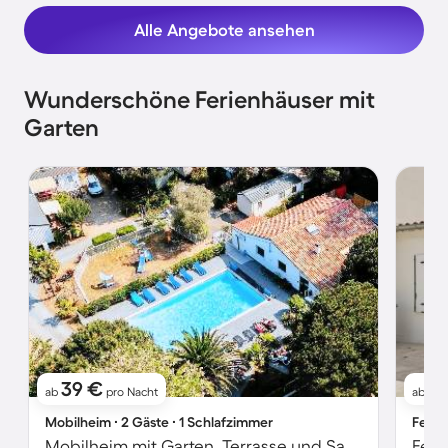
Alle Angebote ansehen
Wunderschöne Ferienhäuser mit
Garten
39 €
6
ab
pro Nacht
ab
Mobilheim ∙ 2 Gäste ∙ 1 Schlafzimmer
Ferie
Mobilheim mit Garten, Terrasse und Sauna
Feri