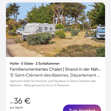
Hütte ∙ 5 Gäste ∙ 2 Schlafzimmer
Familienorientiertes Chalet | Strand in der Nähe | Haustiere sind willkommen
Saint-Clément-des-Baleines, Département Charente-Maritime, Frankreich
Idyllische Hütte für Familien und Haustiere in Saint-Clément-des-
Baleines – Naturgenuss für bis zu 5 Personen
36 €
ab
pro Nacht
Zum Angebot