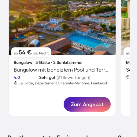
54 €
6
ab
pro Nacht
ab
Bungalow ∙ 5 Gäste ∙ 2 Schlafzimmer
Mobil
Bungalow mit beheiztem Pool und Terrasse
4.0
Sehr gut
(21 Bewertungen)
La Flotte, Département Charente-Maritime, Frankreich
Zum Angebot