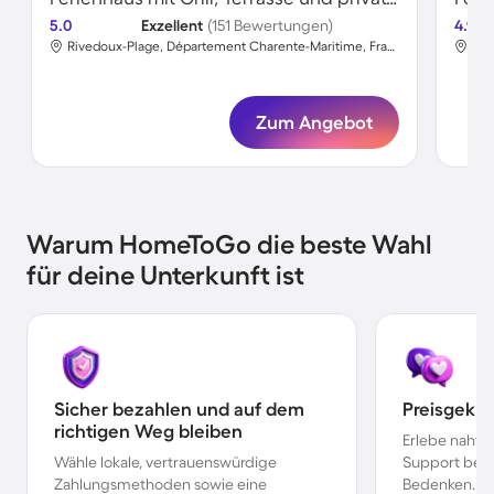
5.0
Exzellent
(151 Bewertungen)
4.9
Rivedoux-Plage, Département Charente-Maritime, Frankreich
La 
Zum Angebot
Warum HomeToGo die beste Wahl
für deine Unterkunft ist
Sicher bezahlen und auf dem
Preisgekr
richtigen Weg bleiben
Erlebe nahtl
Wähle lokale, vertrauenswürdige
Support bei 
Zahlungsmethoden sowie eine
Bedenken.