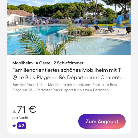
Mobilheim ∙ 4 Gäste ∙ 2 Schlafzimmer
Familienorientiertes schönes Mobilheim mit Terrasse und beheiztem Pool | Haustiere sind willkommen
Le Bois-Plage-en-Ré, Département Charente-Maritime, Frankreich
Familienfreundliches Mobilheim mit beheiztem Pool in Le Bois-
Plage-en-Ré – Perfekter Rückzugsort für bis zu 4 Personen!
71 €
ab
pro Nacht
Zum Angebot
4.3