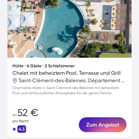
Hütte ∙ 4 Gäste ∙ 2 Schlafzimmer
Chalet mit beheiztem Pool, Terrasse und Grill
Saint-Clément-des-Baleines, Département Charente-Maritime, Frankreich
Charmante Hütte in Saint-Clément-des-Baleines mit beheiztem
Pool und tierfreundlicher Atmosphäre für die ganze Familie
52 €
ab
pro Nacht
Zum Angebot
4.3