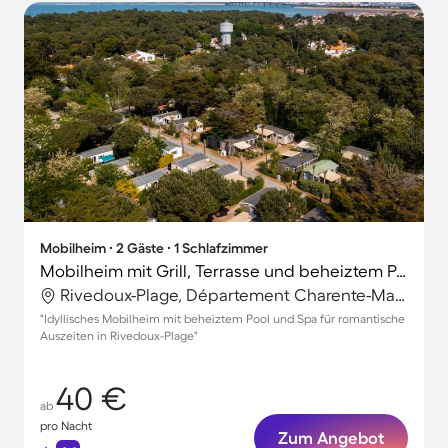
Mobilheim ∙ 2 Gäste ∙ 1 Schlafzimmer
Mobilheim mit Grill, Terrasse und beheiztem Pool
Rivedoux-Plage, Département Charente-Maritime, Frankreich
"Idyllisches Mobilheim mit beheiztem Pool und Spa für romantische
Auszeiten in Rivedoux-Plage"
40 €
ab
pro Nacht
Zum Angebot