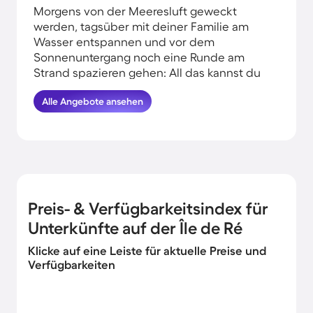
Morgens von der Meeresluft geweckt
werden, tagsüber mit deiner Familie am
Wasser entspannen und vor dem
Sonnenuntergang noch eine Runde am
Strand spazieren gehen: All das kannst du
erleben, wenn du deinen Urlaub am
Alle Angebote ansehen
Wasser auf der Île de Ré verbringst.
HomeToGo hat für dich und deine Familie
die besten Angebote herausgesucht. Finde
und buche hier die schönsten
Ferienunterkünfte in der Nähe vom Meer
auf der Île de Ré und komme garantiert
erholt und munter wieder nachhause.
Preis- & Verfügbarkeitsindex für
Unterkünfte auf der Île de Ré
Klicke auf eine Leiste für aktuelle Preise und
Verfügbarkeiten