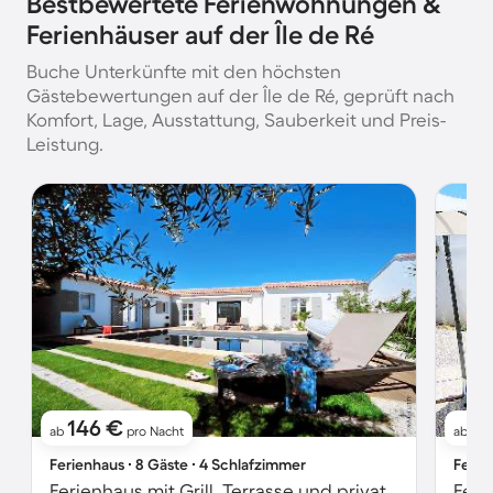
Bestbewertete Ferienwohnungen &
Ferienhäuser auf der Île de Ré
Buche Unterkünfte mit den höchsten
Gästebewertungen auf der Île de Ré, geprüft nach
Komfort, Lage, Ausstattung, Sauberkeit und Preis-
Leistung.
146 €
8
ab
pro Nacht
ab
Ferienhaus ∙ 8 Gäste ∙ 4 Schlafzimmer
Ferie
Ferienhaus mit Grill, Terrasse und privatem Pool
Feri