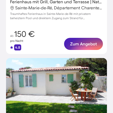
Ferienhaus mit Grill, Garten und Terrasse | Naturblick
Sainte-Marie-de-Ré, Département Charente-Maritime, Frankreich
Traumhaftes Ferienhaus in Sainte-Marie-de-Ré mit privatem
beheiztem Pool und direktem Zugang zum Strand für
unvergessliche Familienmomente
150 €
ab
pro Nacht
Zum Angebot
4.8