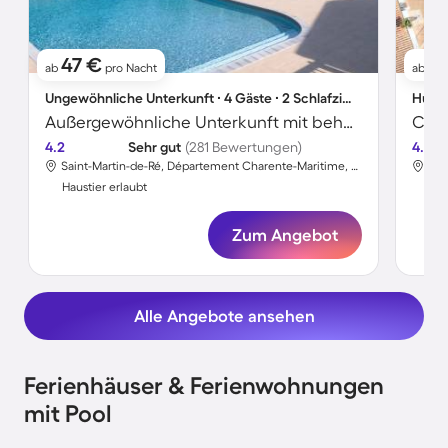
47 €
5
ab
pro Nacht
ab
Ungewöhnliche Unterkunft ∙ 4 Gäste ∙ 2 Schlafzimmer
Hütte
Außergewöhnliche Unterkunft mit beheiztem Pool und Terrasse
4.2
Sehr gut
(281 Bewertungen)
4.3
Saint-Martin-de-Ré, Département Charente-Maritime, Frankreich
Haustier erlaubt
Hau
Zum Angebot
Alle Angebote ansehen
Ferienhäuser & Ferienwohnungen
mit Pool