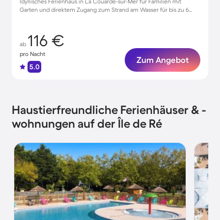
Idyllisches Ferienhaus in La Couarde-sur-Mer für Familien mit
Garten und direktem Zugang zum Strand am Wasser für bis zu 6
Gäste
116 €
ab
pro Nacht
Zum Angebot
5.0
Haustierfreundliche Ferienhäuser & -
wohnungen auf der Île de Ré