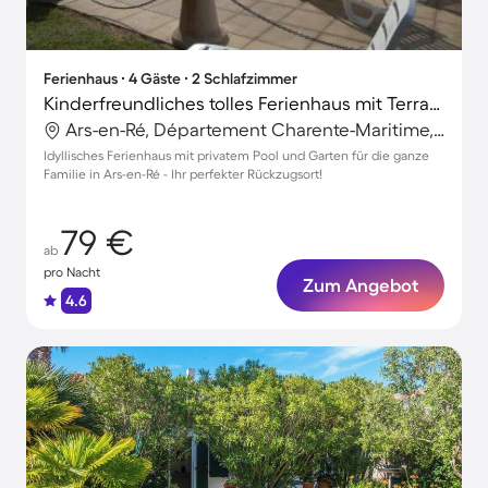
Ferienhaus ∙ 4 Gäste ∙ 2 Schlafzimmer
Kinderfreundliches tolles Ferienhaus mit Terrasse, Garten und privatem Pool | Strand in der Nähe
Ars-en-Ré, Département Charente-Maritime, Frankreich
Idyllisches Ferienhaus mit privatem Pool und Garten für die ganze
Familie in Ars-en-Ré - Ihr perfekter Rückzugsort!
79 €
ab
pro Nacht
Zum Angebot
4.6