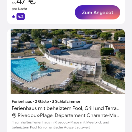
47 €
ab
pro Nacht
Zum Angebot
4.2
Ferienhaus ∙ 2 Gäste ∙ 3 Schlafzimmer
Ferienhaus mit beheiztem Pool, Grill und Terrasse | Meerblick
Rivedoux-Plage, Département Charente-Maritime, Frankreich
Traumhaftes Ferienhaus in Rivedoux-Plage mit Meerblick und
beheiztem Pool für romantische Auszeit zu zweit