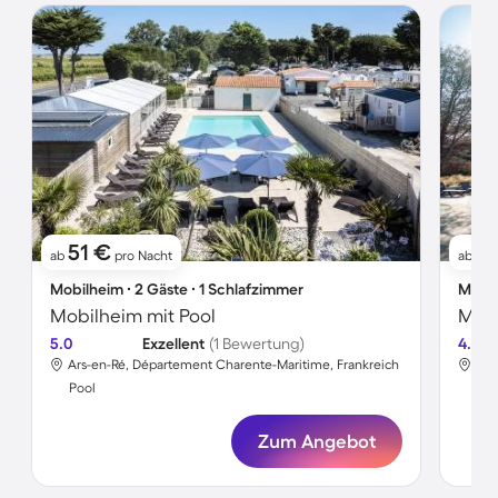
51 €
6
ab
pro Nacht
ab
Mobilheim ∙ 2 Gäste ∙ 1 Schlafzimmer
Mobil
Mobilheim mit Pool
5.0
Exzellent
(1 Bewertung)
4.6
Ars-en-Ré, Département Charente-Maritime, Frankreich
La 
Pool
Poo
Zum Angebot