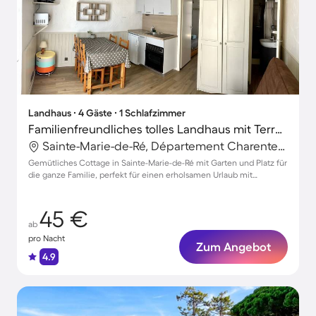
Landhaus ∙ 4 Gäste ∙ 1 Schlafzimmer
Familienfreundliches tolles Landhaus mit Terrasse, Garten und Grill | Stadtblick | Neben dem Strand | Haustierfreundlich
Sainte-Marie-de-Ré, Département Charente-Maritime, Frankreich
Gemütliches Cottage in Sainte-Marie-de-Ré mit Garten und Platz für
die ganze Familie, perfekt für einen erholsamen Urlaub mit
Haustieren
45 €
ab
pro Nacht
Zum Angebot
4.9