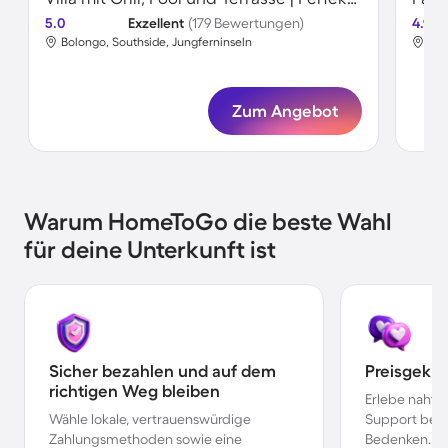
5.0
Exzellent
(179 Bewertungen)
4.9
Bolongo, Southside, Jungferninseln
Nor
Zum Angebot
Warum HomeToGo die beste Wahl
für deine Unterkunft ist
Sicher bezahlen und auf dem
Preisgekr
richtigen Weg bleiben
Erlebe nahtl
Wähle lokale, vertrauenswürdige
Support bei 
Zahlungsmethoden sowie eine
Bedenken.