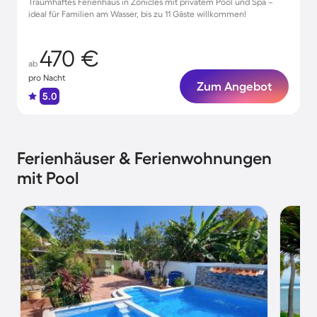
Traumhaftes Ferienhaus in Zonicles mit privatem Pool und Spa –
ideal für Familien am Wasser, bis zu 11 Gäste willkommen!
470 €
ab
pro Nacht
Zum Angebot
5.0
Ferienhäuser & Ferienwohnungen
mit Pool