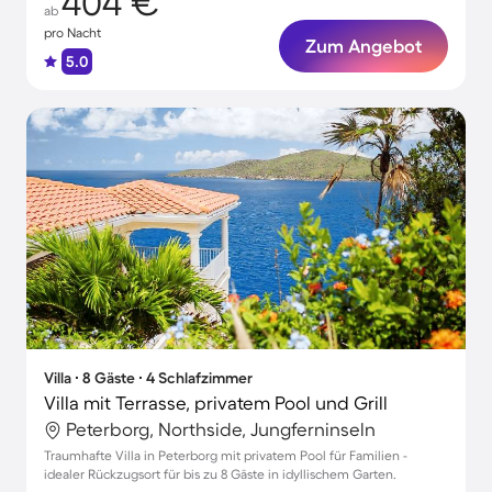
404 €
ab
pro Nacht
Zum Angebot
5.0
Villa ∙ 8 Gäste ∙ 4 Schlafzimmer
Villa mit Terrasse, privatem Pool und Grill
Peterborg, Northside, Jungferninseln
Traumhafte Villa in Peterborg mit privatem Pool für Familien -
idealer Rückzugsort für bis zu 8 Gäste in idyllischem Garten.