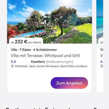
232 €
8
ab
pro Nacht
ab
Villa ∙ 7 Gäste ∙ 4 Schlafzimmer
Villa 
Villa mit Terrasse, Whirlpool und Grill
Vill
5.0
Exzellent
(64 Bewertungen)
4.4
Whitehall, Saint James Windward, Sankt Kitts und Nevis
Nas
Zum Angebot