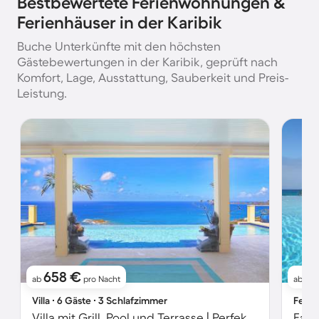
Bestbewertete Ferienwohnungen &
Ferienhäuser in der Karibik
Buche Unterkünfte mit den höchsten
Gästebewertungen in der Karibik, geprüft nach
Komfort, Lage, Ausstattung, Sauberkeit und Preis-
Leistung.
658 €
5
ab
pro Nacht
ab
Villa ∙ 6 Gäste ∙ 3 Schlafzimmer
Ferie
Villa mit Grill, Pool und Terrasse | Perfekt für die Arbeit von Zuhause