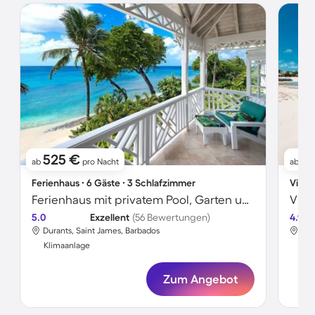
525 €
2
ab
pro Nacht
ab
Ferienhaus ∙ 6 Gäste ∙ 3 Schlafzimmer
Villa 
Ferienhaus mit privatem Pool, Garten und Terrasse
5.0
Exzellent
(56 Bewertungen)
4.9
Durants, Saint James, Barbados
Klimaanlage
Kli
Zum Angebot