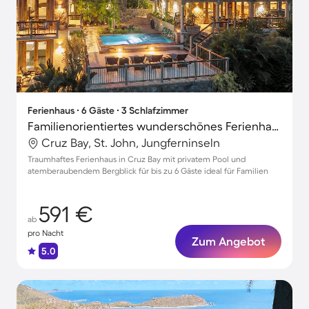
Ferienhaus ∙ 6 Gäste ∙ 3 Schlafzimmer
Familienorientiertes wunderschönes Ferienhaus mit Grill und privatem Pool | Bergblick
Cruz Bay, St. John, Jungferninseln
Traumhaftes Ferienhaus in Cruz Bay mit privatem Pool und
atemberaubendem Bergblick für bis zu 6 Gäste ideal für Familien
591 €
ab
pro Nacht
Zum Angebot
5.0