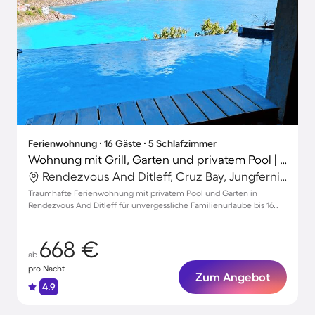
Ferienwohnung ∙ 16 Gäste ∙ 5 Schlafzimmer
Wohnung mit Grill, Garten und privatem Pool | Naturblick
Rendezvous And Ditleff, Cruz Bay, Jungferninseln
Traumhafte Ferienwohnung mit privatem Pool und Garten in
Rendezvous And Ditleff für unvergessliche Familienurlaube bis 16
Personen
668 €
ab
pro Nacht
Zum Angebot
4.9