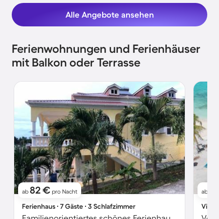
Alle Angebote ansehen
Ferienwohnungen und Ferienhäuser
mit Balkon oder Terrasse
82 €
4
ab
pro Nacht
ab
Ferienhaus ∙ 7 Gäste ∙ 3 Schlafzimmer
Villa 
Familienorientiertes schönes Ferienhaus mit Garten und Terrasse | Bergblick