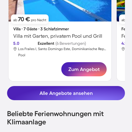
70 €
6
ab
pro Nacht
ab
Villa ∙ 7 Gäste ∙ 3 Schlafzimmer
Ferie
Villa mit Garten, privatem Pool und Grill
5.0
Exzellent
(6 Bewertungen)
4.9
Los Frailes I, Santo Domingo Este, Dominikanische Republik
Rum
Pool
Poo
Zum Angebot
Alle Angebote ansehen
Beliebte Ferienwohnungen mit
Klimaanlage