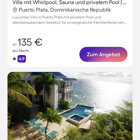
Villa mit Whirlpool, Sauna und privatem Pool | Seeblick | Ideal für Homeoffice
Puerto Plata, Dominikanische Republik
Luxuriöse Villa in Puerto Plata mit privatem Pool und
atemberaubendem Seeblick für unvergessliche Familienferien am
Wasser
135 €
ab
pro Nacht
Zum Angebot
4.9