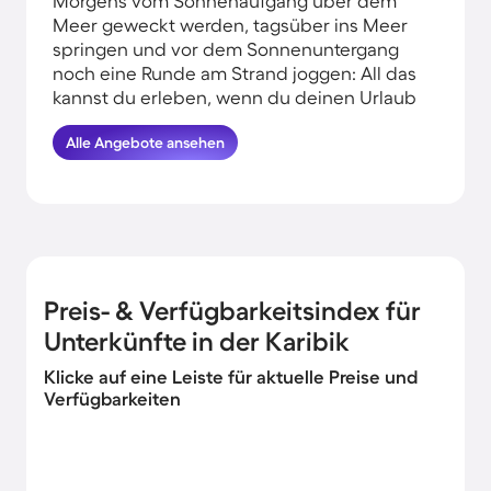
Morgens vom Sonnenaufgang über dem
Meer geweckt werden, tagsüber ins Meer
springen und vor dem Sonnenuntergang
noch eine Runde am Strand joggen: All das
kannst du erleben, wenn du deinen Urlaub
in Strandnähe in der Karibik verbringst.
Alle Angebote ansehen
HomeToGo hat für euch die besten
Angebote herausgesucht. Finde hier die
schönsten Ferienwohnungen am Meer in
der Karibik und komme garantiert erholt
und munter wieder nachhause.
Preis- & Verfügbarkeitsindex für
Unterkünfte in der Karibik
Klicke auf eine Leiste für aktuelle Preise und
Verfügbarkeiten