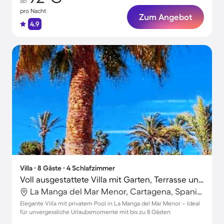
ab
pro Nacht
Zum Angebot
4.9
Villa ∙ 8 Gäste ∙ 4 Schlafzimmer
Voll ausgestattete Villa mit Garten, Terrasse und privatem Pool | Neben dem Strand | Hunde erlaubt
La Manga del Mar Menor, Cartagena, Spanien
Elegante Villa mit privatem Pool in La Manga del Mar Menor – Ideal
für unvergessliche Urlaubsmomente mit bis zu 8 Gästen