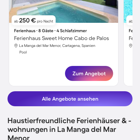
250 €
16
ab
pro Nacht
ab
Ferienhaus ∙ 8 Gäste ∙ 4 Schlafzimmer
Ferie
Ferienhaus Sweet Home Cabo de Palos
Feri
La Manga del Mar Menor, Cartagena, Spanien
La 
Pool
Poo
Zum Angebot
Alle Angebote ansehen
Haustierfreundliche Ferienhäuser & -
wohnungen in La Manga del Mar
Menor