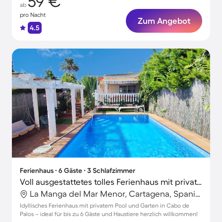
59 €
ab
pro Nacht
Zum Angebot
4.5
Ferienhaus ∙ 6 Gäste ∙ 3 Schlafzimmer
Voll ausgestattetes tolles Ferienhaus mit privatem Pool, Terrasse und Garten | Hunde erlaubt
La Manga del Mar Menor, Cartagena, Spanien
Idyllisches Ferienhaus mit privatem Pool und Garten in Cabo de
Palos – ideal für bis zu 6 Gäste und Haustiere herzlich willkommen!