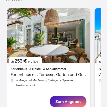
253 €
5
ab
pro Nacht
ab
Ferienhaus ∙ 6 Gäste ∙ 3 Schlafzimmer
Ferie
Ferienhaus mit Terrasse, Garten und Grill | Wasserblick
La Manga del Mar Menor, Cartagena, Spanien
La 
Haustier erlaubt
Hau
Zum Angebot