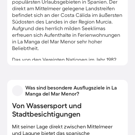
populärsten Urlaubsgebieten in Spanien. Der
direkt am Mittelmeer gelegene Landstreifen
befindet sich an der Costa Cálida im äußersten
Südosten des Landes in der Region Murcia.
Aufgrund des herrlich milden Seeklimas
erfreuen sich Aufenthalte in Ferienwohnungen
in La Manga del Mar Menor sehr hoher
Beliebtheit.
Das von den Vereinten Nationen im Jahr 1982
zum "besonderen Schutzgebiet von
mediterraner Bedeutung" ernannte Areal
grenzt im Norden und Süden an mehrere
Naturschutzgebiete wie den Parque Regional
Was sind besondere Ausflugsziele in La
de las Salinas. Von der Regionalhauptstadt
Manga del Mar Menor?
Murcia liegt dein Ferienhaus in La Manga del
Von Wassersport und
Mar Menor weniger als 60 Fahrminuten
entfernt.
Stadtbesichtigungen
Mit seiner Lage direkt zwischen Mittelmeer
und Lagune bietet das spanische