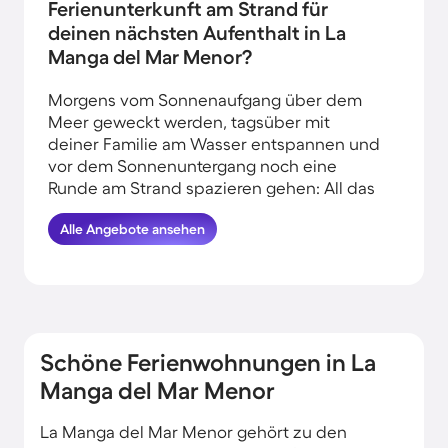
Ferienunterkunft am Strand für
deinen nächsten Aufenthalt in La
Manga del Mar Menor?
Morgens vom Sonnenaufgang über dem
Meer geweckt werden, tagsüber mit
deiner Familie am Wasser entspannen und
vor dem Sonnenuntergang noch eine
Runde am Strand spazieren gehen: All das
kannst du erleben, wenn du deinen Urlaub
Alle Angebote ansehen
am Wasser in La Manga del Mar Menor
verbringst. HomeToGo hat für dich die
besten Angebote herausgesucht. Finde
hier die schönsten Ferienwohnungen und
Ferienhäuser in der Nähe von der Küste in
La Manga del Mar Menor und komme
Schöne Ferienwohnungen in La
garantiert erholt und munter wieder
nachhause.
Manga del Mar Menor
La Manga del Mar Menor gehört zu den