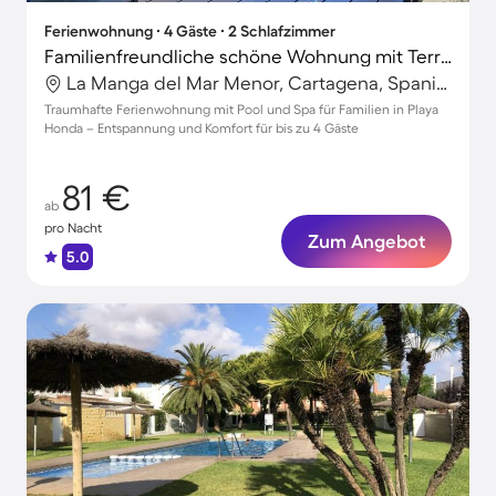
Ferienwohnung ∙ 4 Gäste ∙ 2 Schlafzimmer
Familienfreundliche schöne Wohnung mit Terrasse, Pool und Garten | Nah am Strand
La Manga del Mar Menor, Cartagena, Spanien
Traumhafte Ferienwohnung mit Pool und Spa für Familien in Playa
Honda – Entspannung und Komfort für bis zu 4 Gäste
81 €
ab
pro Nacht
Zum Angebot
5.0