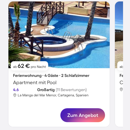
62 €
1
ab
pro Nacht
ab
Ferienwohnung ∙ 4 Gäste ∙ 2 Schlafzimmer
Ferie
Apartment mit Pool
4.6
Großartig
(11 Bewertungen)
La 
La Manga del Mar Menor, Cartagena, Spanien
Zum Angebot