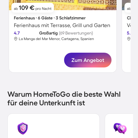
109 €
2
ab
pro Nacht
ab
Ferienhaus ∙ 6 Gäste ∙ 3 Schlafzimmer
Chale
Ferienhaus mit Terrasse, Grill und Garten
4.7
Großartig
(69 Bewertungen)
5.0
La Manga del Mar Menor, Cartagena, Spanien
La 
Zum Angebot
Warum HomeToGo die beste Wahl
für deine Unterkunft ist