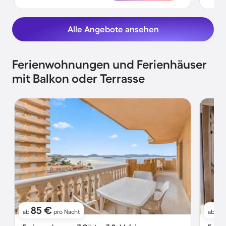
Alle Angebote ansehen
Ferienwohnungen und Ferienhäuser
mit Balkon oder Terrasse
85 €
7
ab
pro Nacht
ab