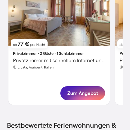
77 €
7
ab
pro Nacht
ab
Privatzimmer ∙ 2 Gäste ∙ 1 Schlafzimmer
Priva
Privatzimmer mit schnellem Internet und Terrasse | Stadtblick | Ideal für Homeoffice
Licata, Agrigent, Italien
Lic
Zum Angebot
Bestbewertete Ferienwohnungen &