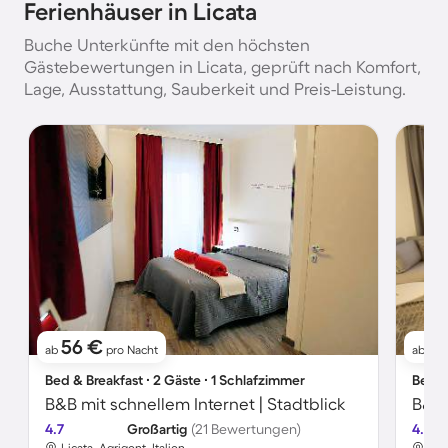
Ferienhäuser in Licata
Buche Unterkünfte mit den höchsten
Gästebewertungen in Licata, geprüft nach Komfort,
Lage, Ausstattung, Sauberkeit und Preis-Leistung.
56 €
61
ab
pro Nacht
ab
Bed & Breakfast ∙ 2 Gäste ∙ 1 Schlafzimmer
Bed &
B&B mit schnellem Internet | Stadtblick
B&B 
4.7
Großartig
(21 Bewertungen)
4.7
Licata, Agrigent, Italien
Lic