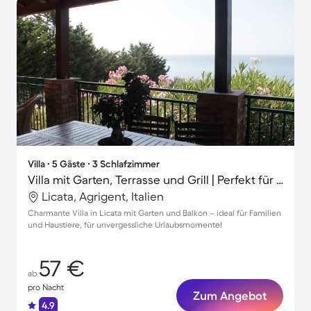
Villa ∙ 5 Gäste ∙ 3 Schlafzimmer
Villa mit Garten, Terrasse und Grill | Perfekt für die Arbeit von Zuhause
Licata, Agrigent, Italien
Charmante Villa in Licata mit Garten und Balkon – ideal für Familien
und Haustiere, für unvergessliche Urlaubsmomente!
57 €
ab
pro Nacht
Zum Angebot
4.9