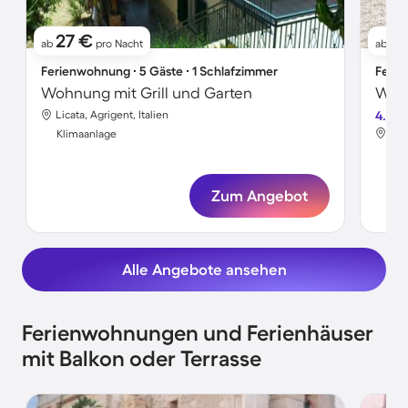
27 €
11
ab
pro Nacht
ab
Ferienwohnung ∙ 5 Gäste ∙ 1 Schlafzimmer
Ferie
Wohnung mit Grill und Garten
Licata, Agrigent, Italien
4.8
Lic
Klimaanlage
Kli
Zum Angebot
Alle Angebote ansehen
Ferienwohnungen und Ferienhäuser
mit Balkon oder Terrasse