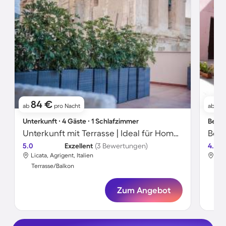
84 €
1
ab
pro Nacht
ab
Unterkunft ∙ 4 Gäste ∙ 1 Schlafzimmer
Bed &
Unterkunft mit Terrasse | Ideal für Homeoffice
5.0
Exzellent
(3 Bewertungen)
4.0
Licata, Agrigent, Italien
Lic
Terrasse/Balkon
Ter
Zum Angebot