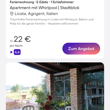
Ferienwohnung ∙ 5 Gäste ∙ 1 Schlafzimmer
Apartment mit Whirlpool | Stadtblick
Licata, Agrigent, Italien
Traumhafte Ferienwohnung in Licata mit Whirlpool, Balkon und
Platz für die ganze Familie – Haustiere willkommen!
22 €
ab
pro Nacht
Zum Angebot
4.6