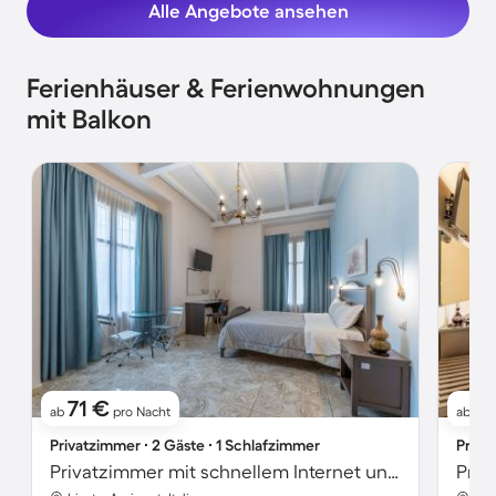
Alle Angebote ansehen
Ferienhäuser & Ferienwohnungen
mit Balkon
71 €
7
ab
pro Nacht
ab
Privatzimmer ∙ 2 Gäste ∙ 1 Schlafzimmer
Priva
Privatzimmer mit schnellem Internet und Terrasse | Stadtblick | Ideal für Homeoffice