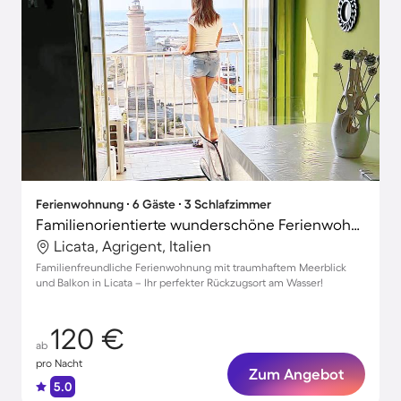
Ferienwohnung ∙ 6 Gäste ∙ 3 Schlafzimmer
Familienorientierte wunderschöne Ferienwohnung mit Terrasse | Meerblick
Licata, Agrigent, Italien
Familienfreundliche Ferienwohnung mit traumhaftem Meerblick
und Balkon in Licata – Ihr perfekter Rückzugsort am Wasser!
120 €
ab
pro Nacht
Zum Angebot
5.0