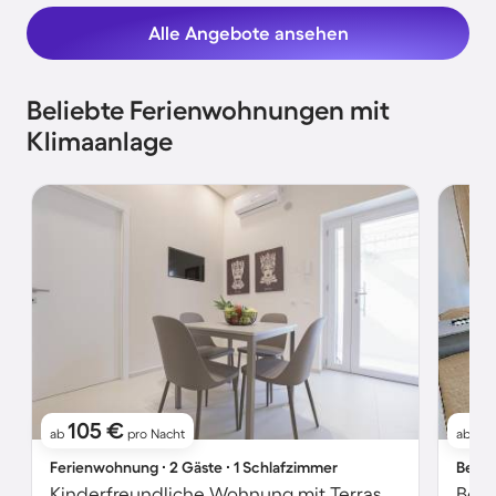
Alle Angebote ansehen
Beliebte Ferienwohnungen mit
Klimaanlage
105 €
12
ab
pro Nacht
ab
Ferienwohnung ∙ 2 Gäste ∙ 1 Schlafzimmer
Bed &
Kinderfreundliche Wohnung mit Terrasse | Neben dem Strand