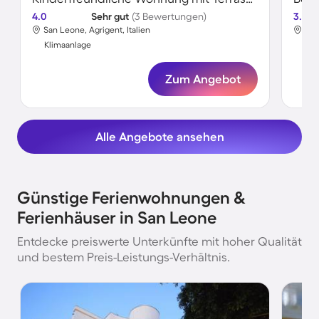
4.0
Sehr gut
(3 Bewertungen)
3.6
San Leone, Agrigent, Italien
San
Klimaanlage
Kli
Zum Angebot
Alle Angebote ansehen
Günstige Ferienwohnungen &
Ferienhäuser in San Leone
Entdecke preiswerte Unterkünfte mit hoher Qualität
und bestem Preis-Leistungs-Verhältnis.