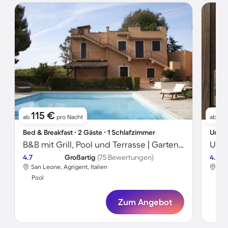
115 €
1
ab
pro Nacht
ab
Bed & Breakfast ∙ 2 Gäste ∙ 1 Schlafzimmer
Unter
B&B mit Grill, Pool und Terrasse | Gartenblick | Perfekt für die Arbeit von Zuhause
4.7
Großartig
(75 Bewertungen)
4.8
San Leone, Agrigent, Italien
San
Pool
Poo
Zum Angebot