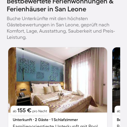
Bestbewertete Ferienwohnungen &
Ferienhäuser in San Leone
Buche Unterkünfte mit den höchsten
Gästebewertungen in San Leone, geprüft nach
Komfort, Lage, Ausstattung, Sauberkeit und Preis-
Leistung.
155 €
1
ab
pro Nacht
ab
Unterkunft ∙ 2 Gäste ∙ 1 Schlafzimmer
Bed &
Familienorientierte Unterkunft mit Pool, Whirlpool und Terrasse | Poolblick | Haustierfreundlich