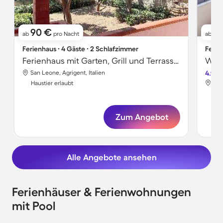
90 €
9
ab
pro Nacht
ab
Ferienhaus ∙ 4 Gäste ∙ 2 Schlafzimmer
Ferie
Ferienhaus mit Garten, Grill und Terrasse | Gartenblick
San Leone, Agrigent, Italien
4.9
San
Haustier erlaubt
Hau
Zum Angebot
Alle Angebote ansehen
Ferienhäuser & Ferienwohnungen
mit Pool