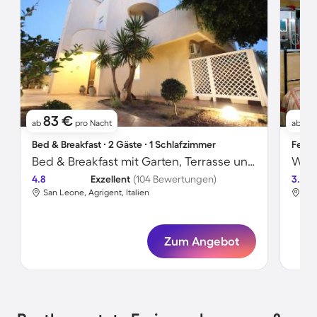
83 €
6
ab
pro Nacht
ab
Bed & Breakfast ∙ 2 Gäste ∙ 1 Schlafzimmer
Ferie
Bed & Breakfast mit Garten, Terrasse und Grill
Wohn
4.8
Exzellent
(104 Bewertungen)
3.4
San Leone, Agrigent, Italien
San
Zum Angebot