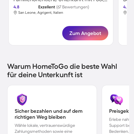
4.8
Exzellent
(67 Bewertungen)
4.5
San Leone, Agrigent, Italien
San
Zum Angebot
Warum HomeToGo die beste Wahl
für deine Unterkunft ist
Sicher bezahlen und auf dem
Preisgekr
richtigen Weg bleiben
Erlebe nahtl
Wähle lokale, vertrauenswürdige
Support bei 
Zahlungsmethoden sowie eine
Bedenken.