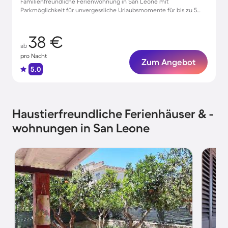
Familienfreundliche Ferienwohnung in San Leone mit
Parkmöglichkeit für unvergessliche Urlaubsmomente für bis zu 5
Personen
38 €
ab
pro Nacht
Zum Angebot
5.0
Haustierfreundliche Ferienhäuser & -
wohnungen in San Leone