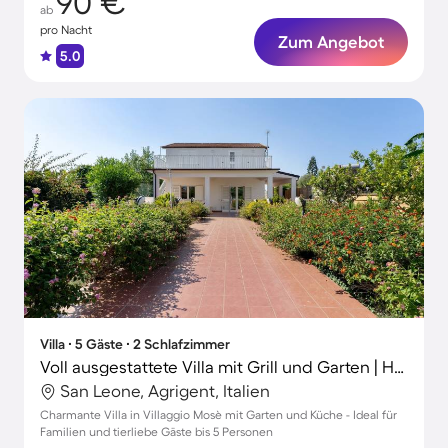
90 €
ab
pro Nacht
Zum Angebot
5.0
Villa ∙ 5 Gäste ∙ 2 Schlafzimmer
Voll ausgestattete Villa mit Grill und Garten | Haustiere sind willkommen
San Leone, Agrigent, Italien
Charmante Villa in Villaggio Mosè mit Garten und Küche - Ideal für
Familien und tierliebe Gäste bis 5 Personen