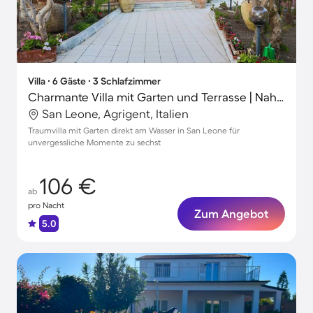
Villa ∙ 6 Gäste ∙ 3 Schlafzimmer
Charmante Villa mit Garten und Terrasse | Nah am Strand
San Leone, Agrigent, Italien
Traumvilla mit Garten direkt am Wasser in San Leone für
unvergessliche Momente zu sechst
106 €
ab
pro Nacht
Zum Angebot
5.0