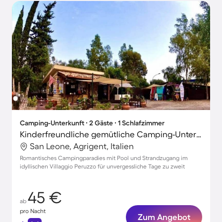
Camping-Unterkunft ∙ 2 Gäste ∙ 1 Schlafzimmer
Kinderfreundliche gemütliche Camping-Unterkunft mit Garten, Terrasse und Pool
San Leone, Agrigent, Italien
Romantisches Campingparadies mit Pool und Strandzugang im
idyllischen Villaggio Peruzzo für unvergessliche Tage zu zweit
45 €
ab
pro Nacht
Zum Angebot