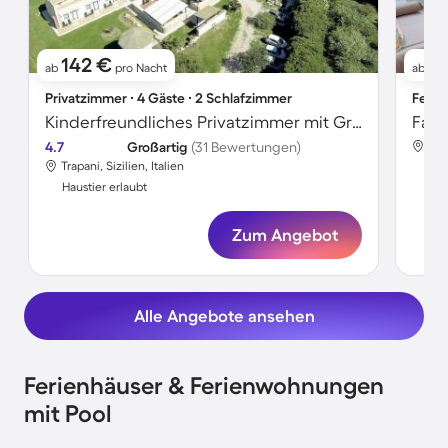
142 €
11
ab
pro Nacht
ab
Privatzimmer ∙ 4 Gäste ∙ 2 Schlafzimmer
Ferie
Kinderfreundliches Privatzimmer mit Grill | Bergblick | Haustiere erlaubt
4.7
Großartig
(31 Bewertungen)
Trap
Trapani, Sizilien, Italien
Hau
Haustier erlaubt
Zum Angebot
Alle Angebote ansehen
Ferienhäuser & Ferienwohnungen
mit Pool