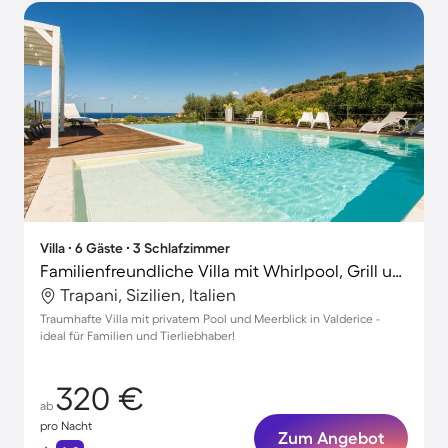
Villa ∙ 6 Gäste ∙ 3 Schlafzimmer
Familienfreundliche Villa mit Whirlpool, Grill und Garten | Bergblick | Ideal für Homeoffice | Hunde erlaubt
Trapani, Sizilien, Italien
Traumhafte Villa mit privatem Pool und Meerblick in Valderice -
ideal für Familien und Tierliebhaber!
320 €
ab
pro Nacht
Zum Angebot