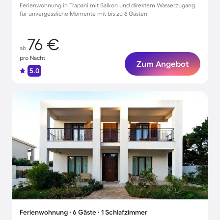
Ferienwohnung in Trapani mit Balkon und direktem Wasserzugang
für unvergessliche Momente mit bis zu 6 Gästen
76 €
ab
pro Nacht
Zum Angebot
5.0
Ferienwohnung ∙ 6 Gäste ∙ 1 Schlafzimmer