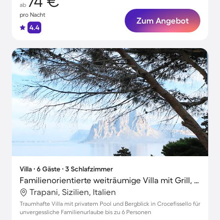
74 €
ab
pro Nacht
Zum Angebot
4.4
Villa ∙ 6 Gäste ∙ 3 Schlafzimmer
Familienorientierte weiträumige Villa mit Grill, Garten und privatem Pool | Naturblick
Trapani, Sizilien, Italien
Traumhafte Villa mit privatem Pool und Bergblick in Crocefissello für
unvergessliche Familienurlaube bis zu 6 Personen