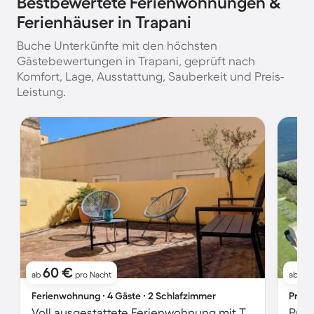
Bestbewertete Ferienwohnungen &
Ferienhäuser in Trapani
Buche Unterkünfte mit den höchsten
Gästebewertungen in Trapani, geprüft nach
Komfort, Lage, Ausstattung, Sauberkeit und Preis-
Leistung.
60 €
9
ab
pro Nacht
ab
Ferienwohnung ∙ 4 Gäste ∙ 2 Schlafzimmer
Priva
Voll ausgestattete Ferienwohnung mit Terrasse | Stadtblick | Haustierfreundlich
Priv