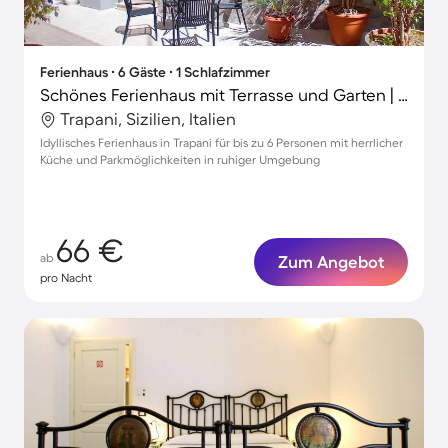
Ferienhaus ∙ 6 Gäste ∙ 1 Schlafzimmer
Schönes Ferienhaus mit Terrasse und Garten | Ideal für Homeoffice
Trapani, Sizilien, Italien
Idyllisches Ferienhaus in Trapani für bis zu 6 Personen mit herrlicher
Küche und Parkmöglichkeiten in ruhiger Umgebung
66 €
ab
Zum Angebot
pro Nacht