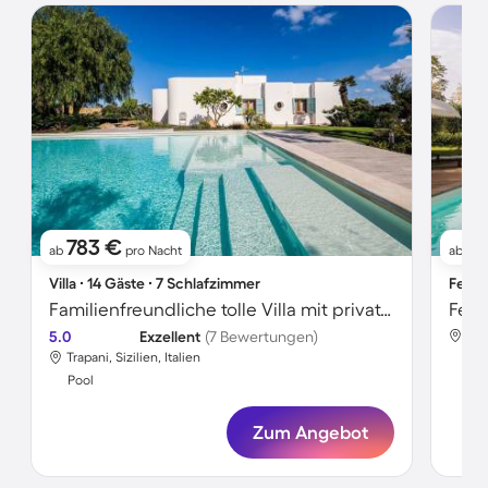
783 €
11
ab
pro Nacht
ab
Villa ∙ 14 Gäste ∙ 7 Schlafzimmer
Ferie
Familienfreundliche tolle Villa mit privatem Pool
5.0
Exzellent
(7 Bewertungen)
Trap
Trapani, Sizilien, Italien
Poo
Pool
Zum Angebot