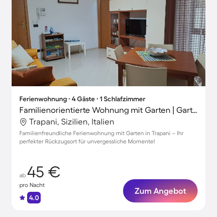
Ferienwohnung ∙ 4 Gäste ∙ 1 Schlafzimmer
Familienorientierte Wohnung mit Garten | Gartenblick
Trapani, Sizilien, Italien
Familienfreundliche Ferienwohnung mit Garten in Trapani – Ihr
perfekter Rückzugsort für unvergessliche Momente!
45 €
ab
pro Nacht
Zum Angebot
4.0