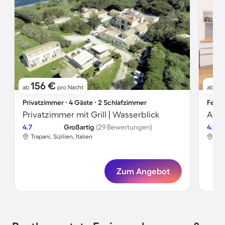
156 €
71
ab
pro Nacht
ab
Privatzimmer ∙ 4 Gäste ∙ 2 Schlafzimmer
Ferie
Privatzimmer mit Grill | Wasserblick
4.7
Großartig
(29 Bewertungen)
4.9
Trapani, Sizilien, Italien
Trap
Zum Angebot