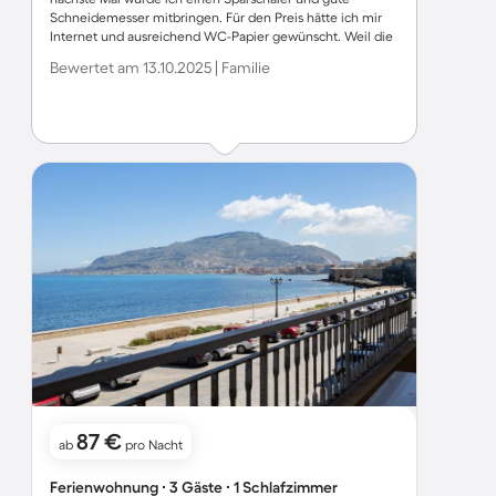
Schneidemesser mitbringen. Für den Preis hätte ich mir
Internet und ausreichend WC-Papier gewünscht. Weil die
Wohnung schön eingerichtet und so nah am Meer ist,
Bewertet am 13.10.2025 | Familie
würde ich wieder kommen.
87 €
ab
pro Nacht
Ferienwohnung ∙ 3 Gäste ∙ 1 Schlafzimmer