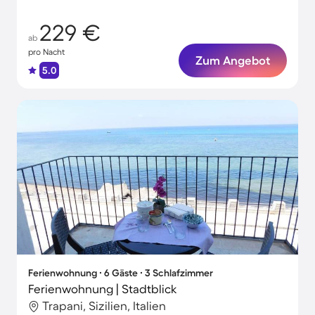
229 €
ab
pro Nacht
Zum Angebot
5.0
Ferienwohnung ∙ 6 Gäste ∙ 3 Schlafzimmer
Ferienwohnung | Stadtblick
Trapani, Sizilien, Italien