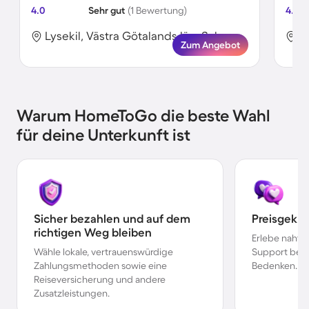
4.0
Sehr gut
(1 Bewertung)
4.8
Lysekil, Västra Götalands län, Schweden
Zum Angebot
Warum HomeToGo die beste Wahl
für deine Unterkunft ist
Sicher bezahlen und auf dem
Preisgekr
richtigen Weg bleiben
Erlebe nahtl
Wähle lokale, vertrauenswürdige
Support bei 
Zahlungsmethoden sowie eine
Bedenken.
Reiseversicherung und andere
Zusatzleistungen.