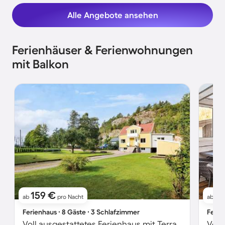
Alle Angebote ansehen
Ferienhäuser & Ferienwohnungen
mit Balkon
159 €
2
ab
pro Nacht
ab
Ferienhaus ∙ 8 Gäste ∙ 3 Schlafzimmer
Ferie
Voll ausgestattetes Ferienhaus mit Terrasse und Grill