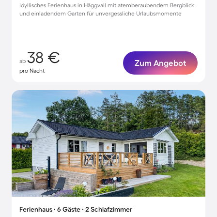
Idyllisches Ferienhaus in Häggvall mit atemberaubendem Bergblick
und einladendem Garten für unvergessliche Urlaubsmomente
38 €
ab
Zum Angebot
pro Nacht
Ferienhaus ∙ 6 Gäste ∙ 2 Schlafzimmer