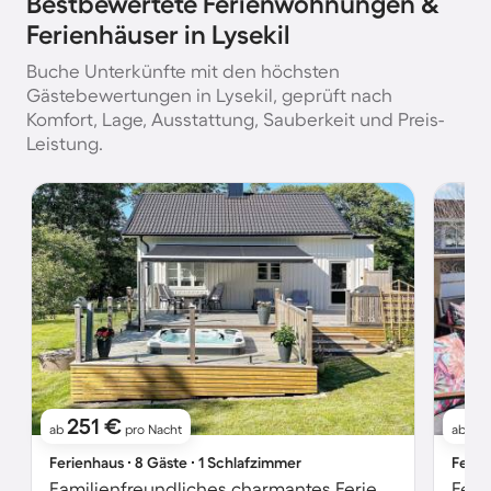
Bestbewertete Ferienwohnungen &
Ferienhäuser in Lysekil
Buche Unterkünfte mit den höchsten
Gästebewertungen in Lysekil, geprüft nach
Komfort, Lage, Ausstattung, Sauberkeit und Preis-
Leistung.
251 €
2
ab
pro Nacht
ab
Ferienhaus ∙ 8 Gäste ∙ 1 Schlafzimmer
Ferie
Familienfreundliches charmantes Ferienhaus mit Grill, Garten und Terrasse | Bergblick
Feri