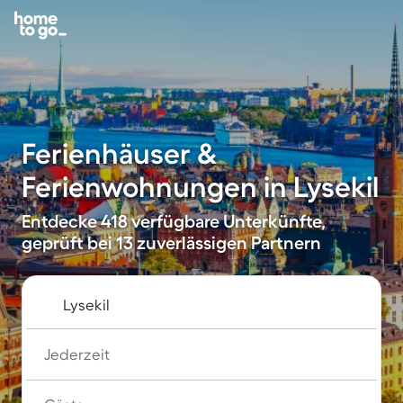
Ferienhäuser &
Ferienwohnungen in Lysekil
Entdecke 418 verfügbare Unterkünfte,
geprüft bei 13 zuverlässigen Partnern
Jederzeit