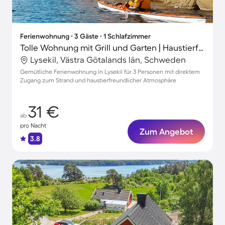
Ferienwohnung ∙ 3 Gäste ∙ 1 Schlafzimmer
Tolle Wohnung mit Grill und Garten | Haustierfreundlich
Lysekil, Västra Götalands län, Schweden
Gemütliche Ferienwohnung in Lysekil für 3 Personen mit direktem
Zugang zum Strand und haustierfreundlicher Atmosphäre
31 €
ab
pro Nacht
Zum Angebot
3.8