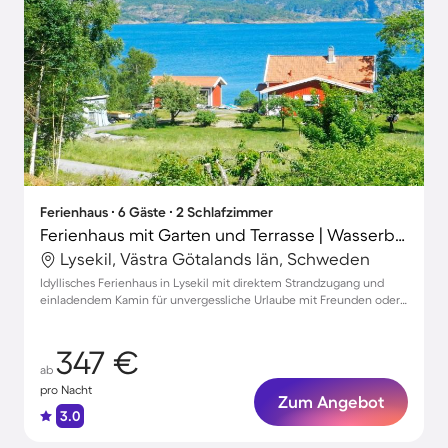
Ferienhaus ∙ 6 Gäste ∙ 2 Schlafzimmer
Ferienhaus mit Garten und Terrasse | Wasserblick
Lysekil, Västra Götalands län, Schweden
Idyllisches Ferienhaus in Lysekil mit direktem Strandzugang und
einladendem Kamin für unvergessliche Urlaube mit Freunden oder
Familie
347 €
ab
pro Nacht
Zum Angebot
3.0