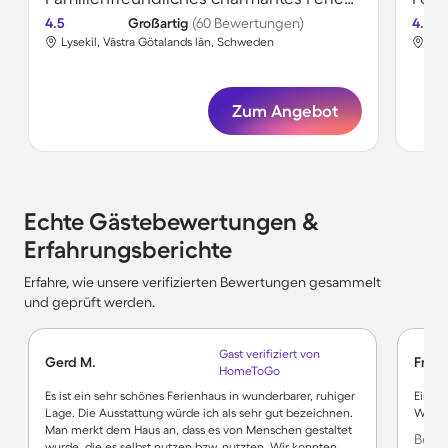
4.5
Großartig
(60 Bewertungen)
4.5
Lysekil, Västra Götalands län, Schweden
Tor
Zum Angebot
Echte Gästebewertungen &
Erfahrungsberichte
Erfahre, wie unsere verifizierten Bewertungen gesammelt
und geprüft werden.
Gast verifiziert von
Gerd M.
Frank
HomeToGo
Es ist ein sehr schönes Ferienhaus in wunderbarer, ruhiger
Ein sc
Lage. Die Ausstattung würde ich als sehr gut bezeichnen.
Wir k
Man merkt dem Haus an, dass es von Menschen gestaltet
Bewer
wurde, die es selbst nutzen bzw. nutzten. Wir konnten