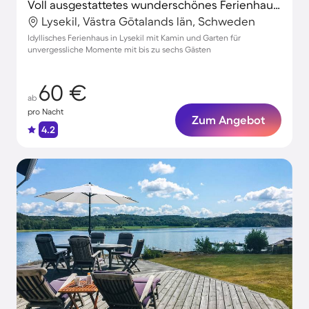
Voll ausgestattetes wunderschönes Ferienhaus mit Garten, Grill und Terrasse
Lysekil, Västra Götalands län, Schweden
Idyllisches Ferienhaus in Lysekil mit Kamin und Garten für
unvergessliche Momente mit bis zu sechs Gästen
60 €
ab
pro Nacht
Zum Angebot
4.2