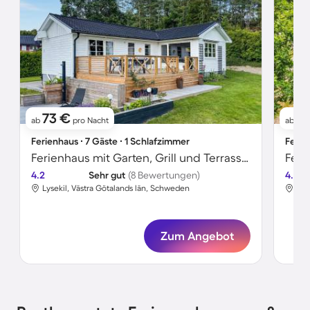
73 €
1
ab
pro Nacht
ab
Ferienhaus ∙ 7 Gäste ∙ 1 Schlafzimmer
Ferie
Ferienhaus mit Garten, Grill und Terrasse | Seeblick
4.2
Sehr gut
(8 Bewertungen)
4.8
Lysekil, Västra Götalands län, Schweden
Lys
Zum Angebot