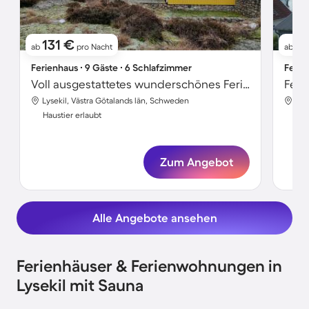
131 €
3
ab
pro Nacht
ab
Ferienhaus ∙ 9 Gäste ∙ 6 Schlafzimmer
Ferie
Voll ausgestattetes wunderschönes Ferienhaus mit Terrasse und Garten | Meerblick | Haustiere sind willkommen
Feri
Lysekil, Västra Götalands län, Schweden
Lys
Haustier erlaubt
Hau
Zum Angebot
Alle Angebote ansehen
Ferienhäuser & Ferienwohnungen in
Lysekil mit Sauna