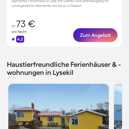
Idyllisches Ferienhaus in Lyse mit Garten und Strandzugang für
unvergessliche Momente mit bis zu 6 Gästen
73 €
ab
pro Nacht
Zum Angebot
4.2
Haustierfreundliche Ferienhäuser & -
wohnungen in Lysekil