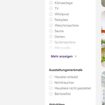
Klimaanlage
TV
Whirlpool
Parkplatz
Waschmaschine
Sauna
Garten
Spülmaschine
Mikrowelle
Kinderbett
Mehr anzeigen
Kamin/Ofen
Ausstattungsmerkmale
Haustier erlaubt
Nichtraucher
Haustiere nicht gestattet
Barrierefrei
Aktivitäten