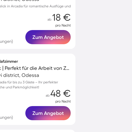
lick in Arcadia für romantische Ausflüge und
18 €
ab
pro Nacht
Zum Angebot
tungen)
hlafzimmer
Aparthotel | Meerblick | Perfekt für die Arbeit von Zuhause
i district, Odessa
dia für bis zu 3 Gäste – Ihr perfekter
he und Parkmöglichkeit!
48 €
ab
pro Nacht
Zum Angebot
tungen)