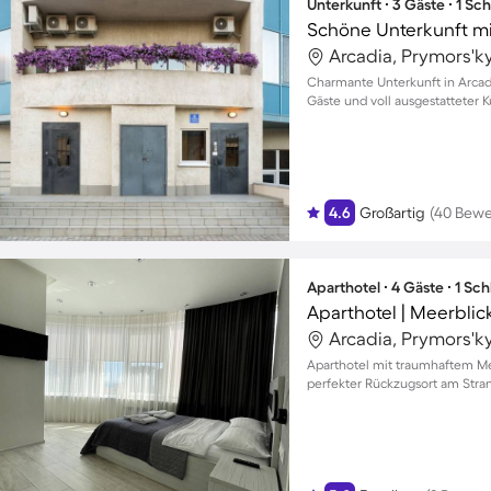
Unterkunft ∙ 3 Gäste ∙ 1 Sc
Arcadia, Prymors'ky
Charmante Unterkunft in Arcadi
Gäste und voll ausgestatteter 
4.6
Großartig
(40 Bew
Aparthotel ∙ 4 Gäste ∙ 1 Sc
Aparthotel | Meerblic
Arcadia, Prymors'ky
Aparthotel mit traumhaftem Meer
perfekter Rückzugsort am Stra