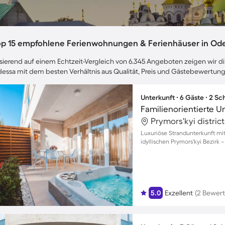
op 15 empfohlene Ferienwohnungen & Ferienhäuser in Od
sierend auf einem Echtzeit-Vergleich von 6.345 Angeboten zeigen wir dir
essa mit dem besten Verhältnis aus Qualität, Preis und Gästebewertun
Unterkunft ∙ 6 Gäste ∙ 2 S
Prymors'kyi distric
Luxuriöse Strandunterkunft mit
idyllischen Prymors'kyi Bezirk
5.0
Exzellent
(2 Bewer