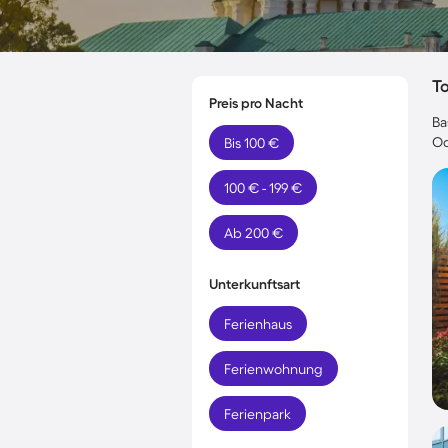
T
Preis pro Nacht
Ba
Od
Bis 100 €
100 € - 199 €
Ab 200 €
Unterkunftsart
Ferienhaus
Ferienwohnung
Ferienpark