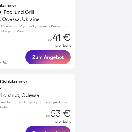
lafzimmer
, Pool und Grill
t, Odessa, Ukraine
d Garten im Prymors'kyi Bezirk - Perfekt für
ndtage für Zwei
41 €
ab
pro Nacht
Zum Angebot
ung)
 1 Schlafzimmer
k
i district, Odessa
direktem Strandzugang für unvergessliche
Gästen
53 €
ab
pro Nacht