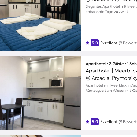
Elegantes Aparthotel mit Meerb
entspannte Tage zu zweit
5.0
Exzellent
(8 Bewer
Aparthotel ∙ 3 Gäste ∙ 1 Sc
Arcadia, Prymors'ky
Aparthotel mit Meerblick in Arca
Rückzugsort am Wasser mit Küc
5.0
Exzellent
(8 Bewer