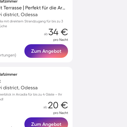
hlafzimmer
Schöne Unterkunft mit Terrasse | Perfekt für die Arbeit von Zuhause
i district, Odessa
a mit direktem Strandzugang für bis zu 3
Küche
34 €
ab
pro Nacht
Zum Angebot
ertungen)
hlafzimmer
k
i district, Odessa
blick in Arcadia für bis zu 4 Gäste – Ihr
nd!
20 €
ab
pro Nacht
Zum Angebot