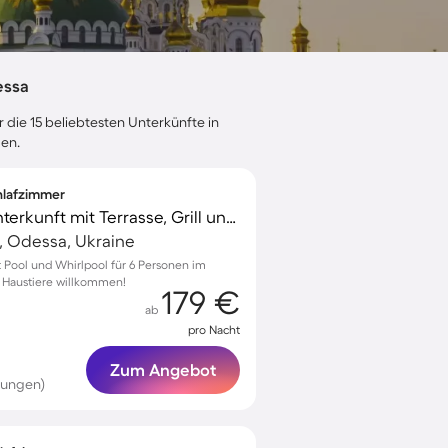
essa
 die 15 beliebtesten Unterkünfte in
gen.
chlafzimmer
Familienorientierte Unterkunft mit Terrasse, Grill und Pool | Gartenblick | Perfekt für die Arbeit von Zuhause | Haustiere erlaubt
t, Odessa, Ukraine
 Pool und Whirlpool für 6 Personen im
 – Haustiere willkommen!
179 €
ab
pro Nacht
Zum Angebot
tungen)