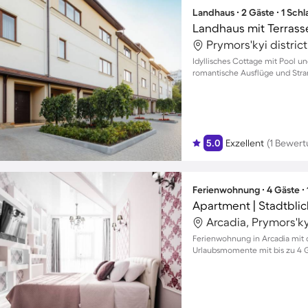
Landhaus ∙ 2 Gäste ∙ 1 Sch
Landhaus mit Terrasse
Prymors'kyi distric
Idyllisches Cottage mit Pool un
romantische Ausflüge und Stra
5.0
Exzellent
(1 Bewert
Ferienwohnung ∙ 4 Gäste ∙
Apartment | Stadtblic
Arcadia, Prymors'ky
Ferienwohnung in Arcadia mit 
Urlaubsmomente mit bis zu 4 