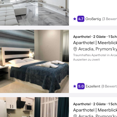
4.7
Großartig
(3 Bewer
Aparthotel ∙ 2 Gäste ∙ 1 Sc
Arcadia, Prymors'ky
Traumhaftes Aparthotel in Arca
Auszeiten zu zweit
5.0
Exzellent
(8 Bewer
Aparthotel ∙ 2 Gäste ∙ 1 Sc
Arcadia, Prymors'ky