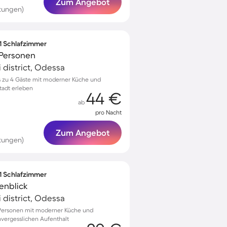
Zum Angebot
tungen)
 1 Schlafzimmer
 Personen
 district, Odessa
s zu 4 Gäste mit moderner Küche und
tadt erleben
44 €
ab
pro Nacht
Zum Angebot
tungen)
 1 Schlafzimmer
enblick
 district, Odessa
 Personen mit moderner Küche und
nvergesslichen Aufenthalt