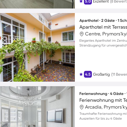
5.0
Exzellent
(8 Bewer
Aparthotel ∙ 2 Gäste ∙ 1 Sc
Aparthotel mit Terrass
Centre, Prymors'kyi
Elegantes Aparthotel im Zentr
Strandzugang für unvergesslic
4.5
Großartig
(11 Bewe
Ferienwohnung ∙ 4 Gäste ∙
Arcadia, Prymors'ky
Traumhafte Ferienwohnung mit 
Auszeiten für bis zu 4 Gäste