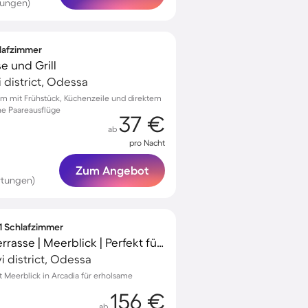
tungen)
hlafzimmer
e und Grill
 district, Odessa
um mit Frühstück, Küchenzeile und direktem
he Paareausflüge
37 €
ab
pro Nacht
Zum Angebot
rtungen)
 1 Schlafzimmer
Ferienwohnung mit Terrasse | Meerblick | Perfekt für die Arbeit von Zuhause
i district, Odessa
Meerblick in Arcadia für erholsame
156 €
ab