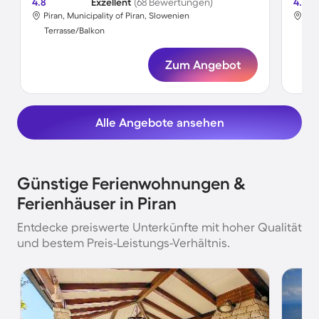
4.8
Exzellent
(68 Bewertungen)
4.4
Piran, Municipality of Piran, Slowenien
Pir
Terrasse/Balkon
Ter
Zum Angebot
Alle Angebote ansehen
Günstige Ferienwohnungen &
Ferienhäuser in Piran
Entdecke preiswerte Unterkünfte mit hoher Qualität
und bestem Preis-Leistungs-Verhältnis.