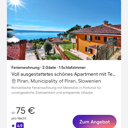
Ferienwohnung ∙ 2 Gäste ∙ 1 Schlafzimmer
Voll ausgestattetes schönes Apartment mit Terrasse und Grill | Wasserblick
Piran, Municipality of Piran, Slowenien
Romantische Ferienwohnung mit Meerblick in Portorož für
unvergessliche Zweisamkeit und entspannte Urlaube
75 €
ab
pro Nacht
Zum Angebot
4.9