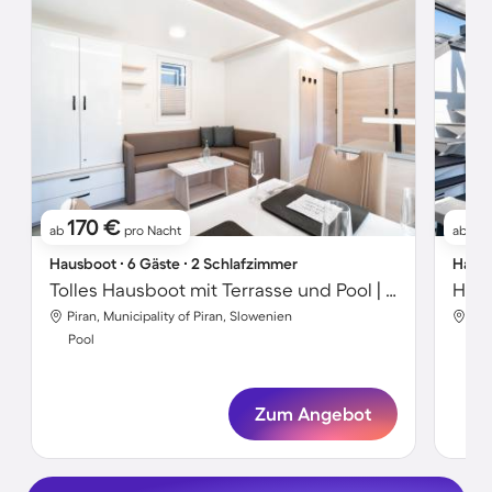
170 €
17
ab
pro Nacht
ab
Hausboot ∙ 6 Gäste ∙ 2 Schlafzimmer
Hausb
Tolles Hausboot mit Terrasse und Pool | Meerblick | Strand in der Nähe
Piran, Municipality of Piran, Slowenien
Pir
Pool
Poo
Zum Angebot