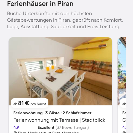
Ferienhäuser in Piran
Buche Unterkünfte mit den höchsten
Gästebewertungen in Piran, geprüft nach Komfort,
Lage, Ausstattung, Sauberkeit und Preis-Leistung.
81 €
9
ab
pro Nacht
ab
Ferienwohnung ∙ 3 Gäste ∙ 2 Schlafzimmer
Ferie
Ferienwohnung mit Terrasse | Stadtblick
4.9
Exzellent
(37 Bewertungen)
4.9
Piran, Municipality of Piran, Slowenien
Pir