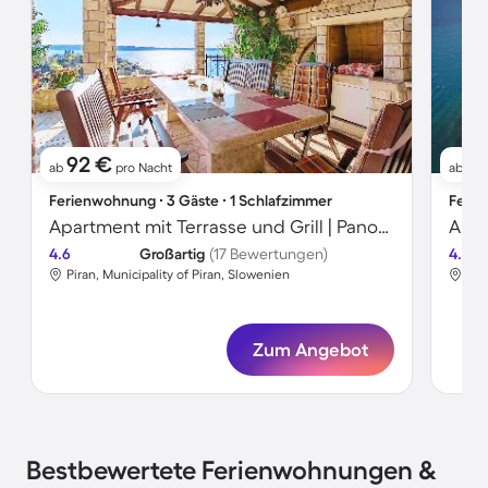
92 €
1
ab
pro Nacht
ab
Ferienwohnung ∙ 3 Gäste ∙ 1 Schlafzimmer
Ferie
Apartment mit Terrasse und Grill | Panoramablick
Apar
4.6
Großartig
(17 Bewertungen)
4.3
Piran, Municipality of Piran, Slowenien
Pir
Zum Angebot
Bestbewertete Ferienwohnungen &