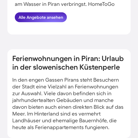
am Wasser in Piran verbringst. HomeToGo
hat für dich und deine Familie die besten
Angebote herausgesucht. Finde und
Alle Angebote ansehen
buche hier die schönsten
Ferienunterkünfte in der Nähe vom Meer in
Piran und komme garantiert erholt und
munter wieder nachhause.
Ferienwohnungen in Piran: Urlaub
in der slowenischen Küstenperle
In den engen Gassen Pirans steht Besuchern
der Stadt eine Vielzahl an Ferienwohnungen
zur Auswahl. Viele davon befinden sich in
jahrhundertealten Gebäuden und manche
davon bieten auch einen direkten Blick auf das
Meer. Im Hinterland sind es vermehrt
Landhäuser und ehemalige Bauernhöfe, die
heute als Ferienappartements fungieren.