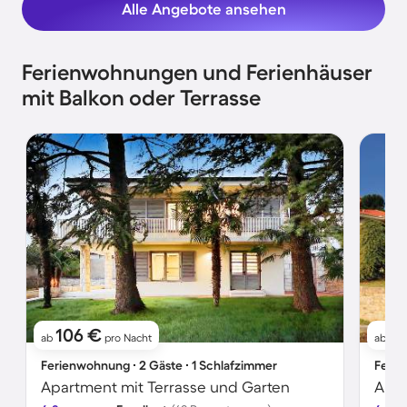
Alle Angebote ansehen
Ferienwohnungen und Ferienhäuser
mit Balkon oder Terrasse
106 €
76
ab
pro Nacht
ab
Ferienwohnung ∙ 2 Gäste ∙ 1 Schlafzimmer
Ferie
Apartment mit Terrasse und Garten