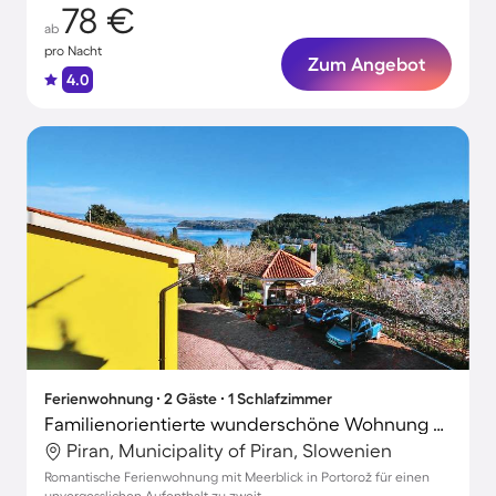
78 €
ab
pro Nacht
Zum Angebot
4.0
Ferienwohnung ∙ 2 Gäste ∙ 1 Schlafzimmer
Familienorientierte wunderschöne Wohnung mit Grill und Terrasse | Meerblick
Piran, Municipality of Piran, Slowenien
Romantische Ferienwohnung mit Meerblick in Portorož für einen
unvergesslichen Aufenthalt zu zweit