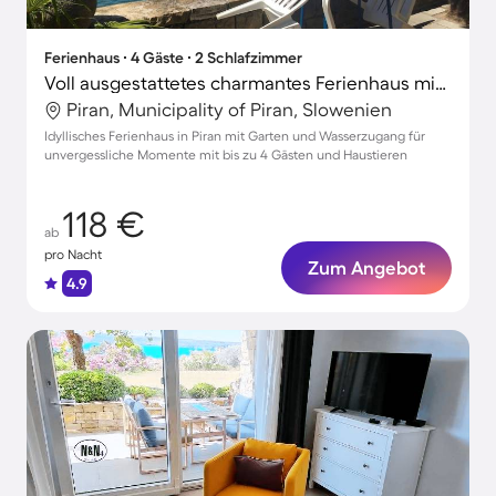
Ferienhaus ∙ 4 Gäste ∙ 2 Schlafzimmer
Voll ausgestattetes charmantes Ferienhaus mit Garten und Terrasse | Perfekt für die Arbeit von Zuhause | Hunde erlaubt
Piran, Municipality of Piran, Slowenien
Idyllisches Ferienhaus in Piran mit Garten und Wasserzugang für
unvergessliche Momente mit bis zu 4 Gästen und Haustieren
118 €
ab
pro Nacht
Zum Angebot
4.9