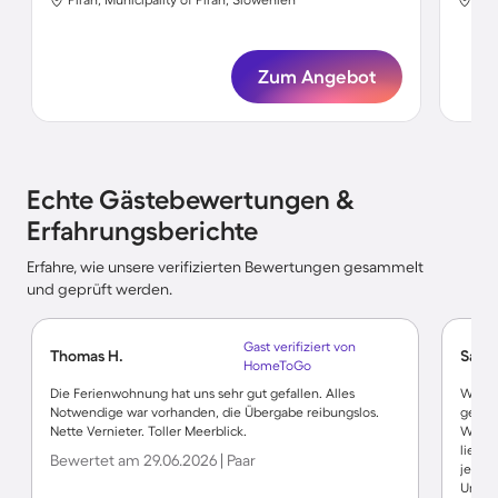
Zum Angebot
Echte Gästebewertungen &
Erfahrungsberichte
Erfahre, wie unsere verifizierten Bewertungen gesammelt
und geprüft werden.
Gast verifiziert von
Thomas H.
Sabin
HomeToGo
Die Ferienwohnung hat uns sehr gut gefallen. Alles
Wir h
Notwendige war vorhanden, die Übergabe reibungslos.
gefühl
Nette Vernieter. Toller Meerblick.
Wohnun
liebe 
Bewertet am 29.06.2026 | Paar
jeden
Urlaub