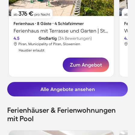
376 €
1
ab
pro Nacht
ab
Ferienhaus ∙ 8 Gäste ∙ 4 Schlafzimmer
Ferie
Ferienhaus mit Terrasse und Garten | Stadtblick | Haustiere erlaubt
4.5
Großartig
(34 Bewertungen)
4.7
Piran, Municipality of Piran, Slowenien
Pir
Haustier erlaubt
Hau
Zum Angebot
Alle Angebote ansehen
Ferienhäuser & Ferienwohnungen
mit Pool