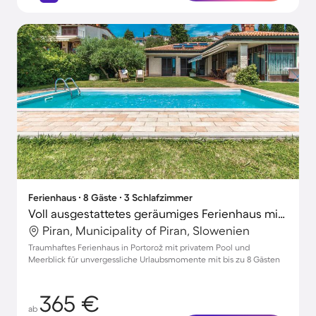
Ferienhaus ∙ 8 Gäste ∙ 3 Schlafzimmer
Voll ausgestattetes geräumiges Ferienhaus mit Grill, privatem Pool und Terrasse | Panoramablick | Nah am Strand | Haustiere sind willkommen
Piran, Municipality of Piran, Slowenien
Traumhaftes Ferienhaus in Portorož mit privatem Pool und
Meerblick für unvergessliche Urlaubsmomente mit bis zu 8 Gästen
365 €
ab