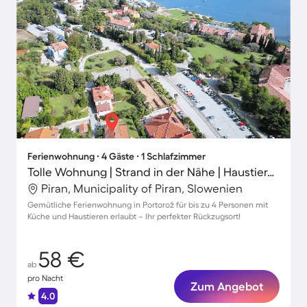
Ferienwohnung ∙ 4 Gäste ∙ 1 Schlafzimmer
Tolle Wohnung | Strand in der Nähe | Haustiere erlaubt
Piran, Municipality of Piran, Slowenien
Gemütliche Ferienwohnung in Portorož für bis zu 4 Personen mit
Küche und Haustieren erlaubt – Ihr perfekter Rückzugsort!
58 €
ab
pro Nacht
Zum Angebot
4.0