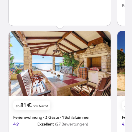
schöne
Bewer
81 €
ab
pro Nacht
ab
Ferienwohnung ∙ 3 Gäste ∙ 1 Schlafzimmer
Ferie
4.9
Exzellent
(27 Bewertungen)
4.5