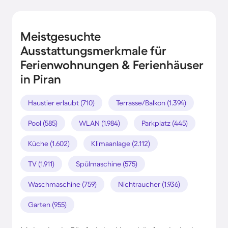
Meistgesuchte
Ausstattungsmerkmale für
Ferienwohnungen & Ferienhäuser
in Piran
Haustier erlaubt (710)
Terrasse/Balkon (1.394)
Pool (585)
WLAN (1.984)
Parkplatz (445)
Küche (1.602)
Klimaanlage (2.112)
TV (1.911)
Spülmaschine (575)
Waschmaschine (759)
Nichtraucher (1.936)
Garten (955)