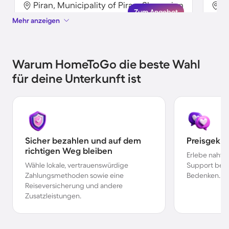
Piran, Municipality of Piran, Slowenien
P
Zum Angebot
Mehr anzeigen
Warum HomeToGo die beste Wahl
für deine Unterkunft ist
Sicher bezahlen und auf dem
Preisgekr
richtigen Weg bleiben
Erlebe nahtl
Wähle lokale, vertrauenswürdige
Support bei 
Zahlungsmethoden sowie eine
Bedenken.
Reiseversicherung und andere
Zusatzleistungen.