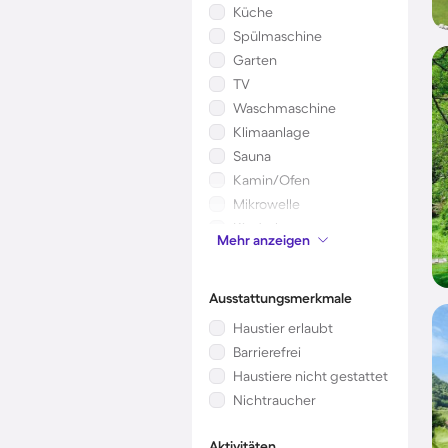
Küche
Spülmaschine
Garten
TV
Waschmaschine
Klimaanlage
Sauna
Kamin/Ofen
Mikrowelle
Kinderbett
Mehr anzeigen
Whirlpool
Ausstattungsmerkmale
Haustier erlaubt
Barrierefrei
Haustiere nicht gestattet
Nichtraucher
Aktivitäten