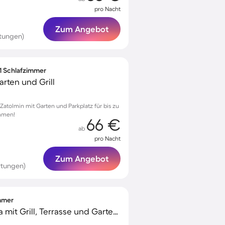
pro Nacht
Zum Angebot
tungen)
 1 Schlafzimmer
rten und Grill
atolmin mit Garten und Parkplatz für bis zu
ommen!
66 €
ab
pro Nacht
Zum Angebot
rtungen)
immer
Voll ausgestattete Villa mit Grill, Terrasse und Garten | Bergblick | Perfekt für die Arbeit von Zuhause | Haustierfreundlich