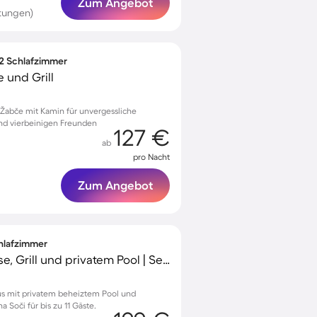
Zum Angebot
tungen)
 2 Schlafzimmer
 und Grill
Žabče mit Kamin für unvergessliche
nd vierbeinigen Freunden
127 €
ab
pro Nacht
Zum Angebot
chlafzimmer
Ferienhaus mit Terrasse, Grill und privatem Pool | Seeblick
us mit privatem beheiztem Pool und
 Soči für bis zu 11 Gäste.