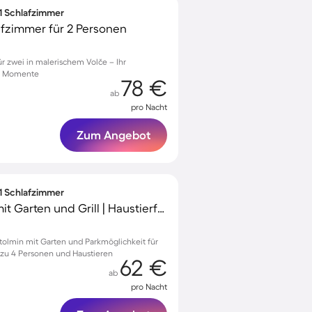
 1 Schlafzimmer
afzimmer für 2 Personen
 zwei in malerischem Volče – Ihr
he Momente
78 €
ab
pro Nacht
Zum Angebot
 1 Schlafzimmer
Schönes Apartment mit Garten und Grill | Haustierfreundlich
tolmin mit Garten und Parkmöglichkeit für
 zu 4 Personen und Haustieren
62 €
ab
pro Nacht