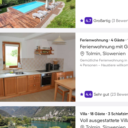
4.7
Großartig
(3 Bewer
Ferienwohnung ∙ 4 Gäste ∙
Ferienwohnung mit Ga
Tolmin, Slowenien
Gemütliche Ferienwohnung in Z
4 Personen – Haustiere willk
4.4
Sehr gut
(23 Bewe
Villa ∙ 18 Gäste ∙ 3 Schlafz
Tolmin, Slowenien