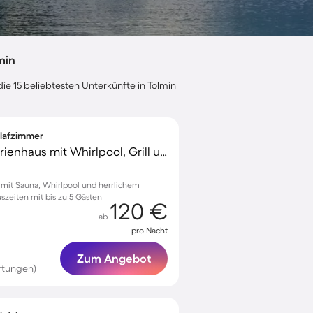
min
ie 15 beliebtesten Unterkünfte in Tolmin
hlafzimmer
Voll ausgestattetes Ferienhaus mit Whirlpool, Grill und Terrasse | Bergblick | Hunde erlaubt
e mit Sauna, Whirlpool und herrlichem
szeiten mit bis zu 5 Gästen
120 €
ab
pro Nacht
Zum Angebot
rtungen)