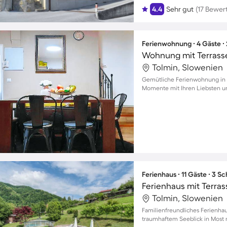
4.4
Sehr gut
(17 Bewer
Ferienwohnung ∙ 4 Gäste ∙
Wohnung mit Terrasse
Tolmin, Slowenien
Gemütliche Ferienwohnung in 
Momente mit Ihren Liebsten u
Ferienhaus ∙ 11 Gäste ∙ 3 S
Tolmin, Slowenien
Familienfreundliches Ferienha
traumhaftem Seeblick in Most na