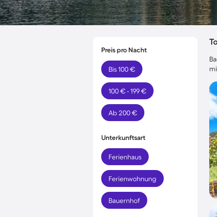
T
Preis pro Nacht
Ba
mi
Bis 100 €
100 € - 199 €
Ab 200 €
Unterkunftsart
Ferienhaus
Ferienwohnung
Bauernhof