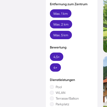
Entfernung zum Zentrum
Max. 1 km
Max. 2 km
Max. 5 km
Bewertung
4,5+
4+
Dienstleistungen
Pool
WLAN
Terrasse/Balkon
Parkplatz