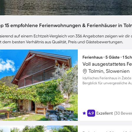
op 15 empfohlene Ferienwohnungen & Ferienhäuser in Tol
sierend auf einem Echtzeit-Vergleich von 356 Angeboten zeigen wir dir d
t dem besten Verhältnis aus Qualität, Preis und Gästebewertungen.
Ferienhaus ∙ 5 Gäste ∙ 1 Sc
Tolmin, Slowenien
Idyllisches Ferienhaus in Žabč
Bergblick für unvergessliche Au
4.9
Exzellent
(30 Bewe