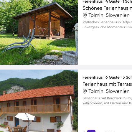
Ferienhaus ∙ 4 Gäste ∙ 1 Sc
Schönes Ferienhaus mi
Tolmin, Slowenien
Idyllisches Ferienhaus in Dolje
unvergessliche Momente zu vie
Ferienhaus ∙ 6 Gäste ∙ 3 S
Ferienhaus mit Terrass
Tolmin, Slowenien
Ferienhaus mit Bergblick in Pol
willkommen, mit Garten und Kü