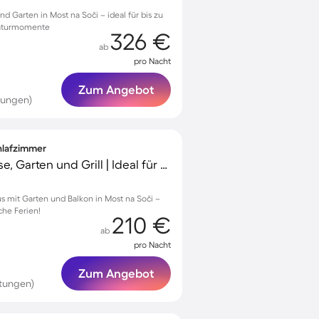
nd Garten in Most na Soči – ideal für bis zu
Naturmomente
326 €
ab
pro Nacht
Zum Angebot
tungen)
chlafzimmer
Ferienhaus mit Terrasse, Garten und Grill | Ideal für Homeoffice
s mit Garten und Balkon in Most na Soči –
che Ferien!
210 €
ab
pro Nacht
Zum Angebot
tungen)