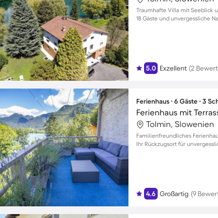
Traumhafte Villa mit Seeblick u
18 Gäste und unvergessliche 
5.0
Exzellent
(2 Bewer
Ferienhaus ∙ 6 Gäste ∙ 3 S
Tolmin, Slowenien
Familienfreundliches Ferienhau
Ihr Rückzugsort für unvergessli
4.6
Großartig
(9 Bewer