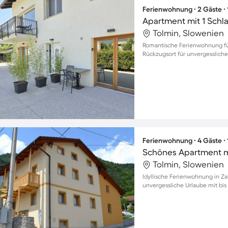
Ferienwohnung ∙ 2 Gäste ∙
Apartment mit 1 Schl
Tolmin, Slowenien
Romantische Ferienwohnung für
Rückzugsort für unvergesslic
Ferienwohnung ∙ 4 Gäste ∙
Tolmin, Slowenien
Idyllische Ferienwohnung in Za
unvergessliche Urlaube mit bis