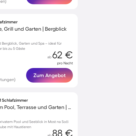
en)
lafzimmer
 Grill und Garten | Bergblick
t Bergblick, Garten und Spa – ideal für
r bis zu 5 Gäste
62 €
ab
pro Nacht
Zum Angebot
rtungen)
 1 Schlafzimmer
Wohnung mit privatem Pool, Terrasse und Garten | Seeblick
rivatem Pool und Seeblick in Most na Soči
aube mit Haustieren
88 €
ab