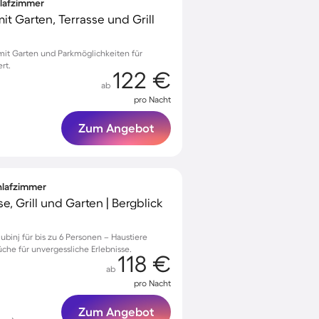
hlafzimmer
t Garten, Terrasse und Grill
 mit Garten und Parkmöglichkeiten für
rt.
122 €
ab
pro Nacht
Zum Angebot
chlafzimmer
e, Grill und Garten | Bergblick
jubinj für bis zu 6 Personen – Haustiere
che für unvergessliche Erlebnisse.
118 €
ab
pro Nacht
Zum Angebot