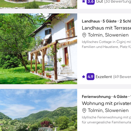
3.6
Gut
(30 Bewertung
Landhaus ∙ 5 Gäste ∙ 2 Sch
Landhaus mit Terrasse,
Tolmin, Slowenien
Idyllisches Cottage in Čiginj mi
Familien und Haustiere, Platz fü
4.9
Exzellent
(49 Bewe
Ferienwohnung ∙ 4 Gäste ∙
Tolmin, Slowenien
Idyllische Ferienwohnung mit p
für unvergessliche Familienurl