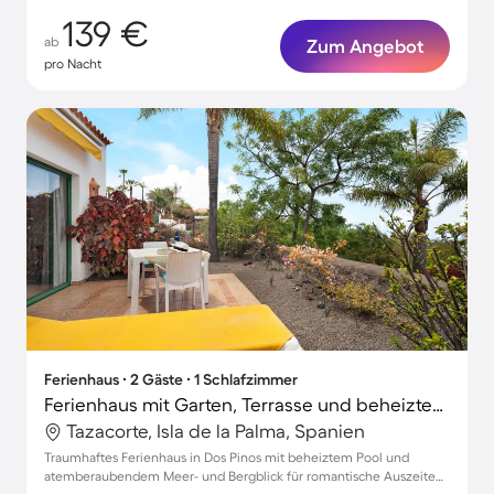
139 €
ab
Zum Angebot
pro Nacht
Ferienhaus ∙ 2 Gäste ∙ 1 Schlafzimmer
Ferienhaus mit Garten, Terrasse und beheiztem Pool | Stadtblick | Perfekt für die Arbeit von Zuhause
Tazacorte, Isla de la Palma, Spanien
Traumhaftes Ferienhaus in Dos Pinos mit beheiztem Pool und
atemberaubendem Meer- und Bergblick für romantische Auszeiten