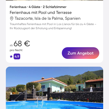
Ferienhaus ∙ 4 Gäste ∙ 2 Schlafzimmer
Ferienhaus mit Pool und Terrasse
Tazacorte, Isla de la Palma, Spanien
Traumhaftes Ferienhaus mit Pool in Los Llanos für bis zu 4 Gäste –
Ihr Rückzugsort der Erholung und Entspannung!
68 €
ab
pro Nacht
Zum Angebot
4.9