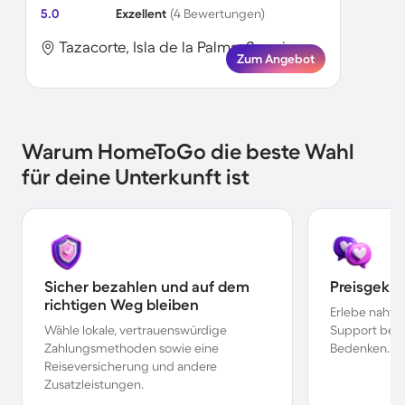
5.0
Exzellent
(4 Bewertungen)
Tazacorte, Isla de la Palma, Spanien
Zum Angebot
Warum HomeToGo die beste Wahl
für deine Unterkunft ist
Sicher bezahlen und auf dem
Preisgekr
richtigen Weg bleiben
Erlebe nahtl
Wähle lokale, vertrauenswürdige
Support bei 
Zahlungsmethoden sowie eine
Bedenken.
Reiseversicherung und andere
Zusatzleistungen.