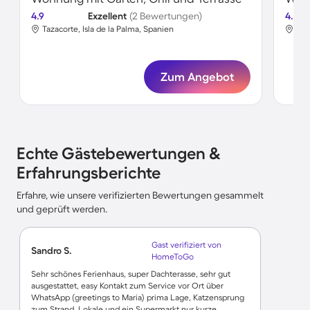
4.9
Exzellent
(2 Bewertungen)
4.6
Tazacorte, Isla de la Palma, Spanien
Taz
Zum Angebot
Echte Gästebewertungen &
Erfahrungsberichte
Erfahre, wie unsere verifizierten Bewertungen gesammelt
und geprüft werden.
Gast verifiziert von
Sandro S.
HomeToGo
Sehr schönes Ferienhaus, super Dachterasse, sehr gut
ausgestattet, easy Kontakt zum Service vor Ort über
WhatsApp (greetings to Maria) prima Lage, Katzensprung
zum Strand, Lokale und ein Supermarkt nur kurze