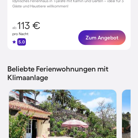
Idyllisches Ferienhaus in Tijarafe mit Kamin und Garten – ideal für 3
Gäste und Haustiere willkommen!
113 €
ab
pro Nacht
Zum Angebot
5.0
Beliebte Ferienwohnungen mit
Klimaanlage