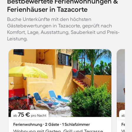
Bestbewertete Ferienwohnungen &
Ferienhäuser in Tazacorte
Buche Unterkünfte mit den höchsten
Gästebewertungen in Tazacorte, geprüft nach
Komfort, Lage, Ausstattung, Sauberkeit und Preis-
Leistung.
75 €
1
ab
pro Nacht
ab
Ferienwohnung ∙ 2 Gäste ∙ 1 Schlafzimmer
Ferie
Wohnung mit Garten, Grill und Terrasse
Wohn