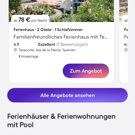
78 €
5
ab
pro Nacht
ab
Ferienhaus ∙ 2 Gäste ∙ 1 Schlafzimmer
Ferie
Familienfreundliches Ferienhaus mit Terrasse, Grill und Garten | Bergblick | Haustiere sind willkommen
4.9
Exzellent
(7 Bewertungen)
4.9
Tazacorte, Isla de la Palma, Spanien
Taz
Klimaanlage
Kli
Zum Angebot
Alle Angebote ansehen
Ferienhäuser & Ferienwohnungen
mit Pool