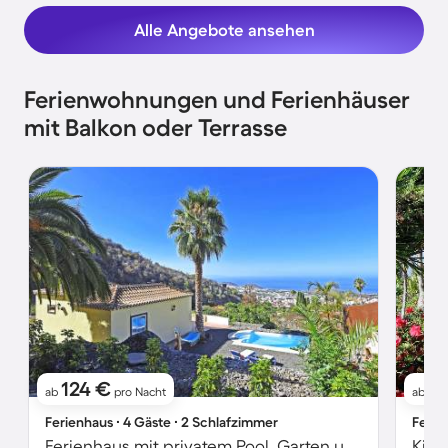
Alle Angebote ansehen
Ferienwohnungen und Ferienhäuser
mit Balkon oder Terrasse
124 €
7
ab
pro Nacht
ab
Ferienhaus ∙ 4 Gäste ∙ 2 Schlafzimmer
Ferie
Ferienhaus mit privatem Pool, Garten und Grill