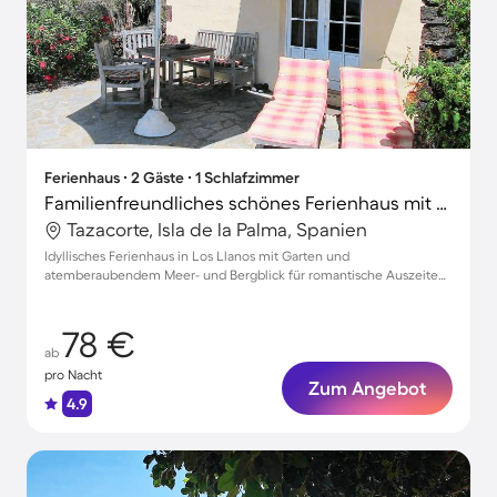
Ferienhaus ∙ 2 Gäste ∙ 1 Schlafzimmer
Familienfreundliches schönes Ferienhaus mit Terrasse, Garten und Grill | Bergblick | Haustierfreundlich
Tazacorte, Isla de la Palma, Spanien
Idyllisches Ferienhaus in Los Llanos mit Garten und
atemberaubendem Meer- und Bergblick für romantische Auszeiten
zu zweit
78 €
ab
pro Nacht
Zum Angebot
4.9