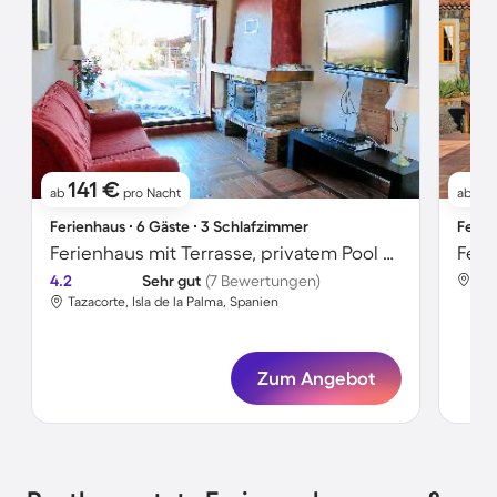
141 €
1
ab
pro Nacht
ab
Ferienhaus ∙ 6 Gäste ∙ 3 Schlafzimmer
Ferie
Ferienhaus mit Terrasse, privatem Pool und Garten | Meerblick
4.2
Sehr gut
(7 Bewertungen)
Taz
Tazacorte, Isla de la Palma, Spanien
Zum Angebot