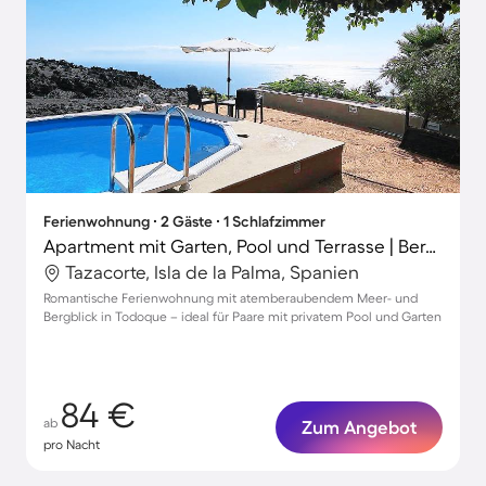
Ferienwohnung ∙ 2 Gäste ∙ 1 Schlafzimmer
Apartment mit Garten, Pool und Terrasse | Bergblick
Tazacorte, Isla de la Palma, Spanien
Romantische Ferienwohnung mit atemberaubendem Meer- und
Bergblick in Todoque – ideal für Paare mit privatem Pool und Garten
84 €
ab
Zum Angebot
pro Nacht