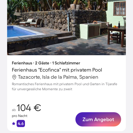
Ferienhaus ∙ 2 Gäste ∙ 1 Schlafzimmer
Ferienhaus "Ecofinca" mit privatem Pool
Tazacorte, Isla de la Palma, Spanien
Romantisches Ferienhaus mit privatem Pool und Garten in Tijarafe
für unvergessliche Momente zu zweit
104 €
ab
pro Nacht
Zum Angebot
4.6