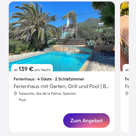
139 €
7
ab
pro Nacht
ab
Ferienhaus ∙ 4 Gäste ∙ 2 Schlafzimmer
Ferie
Ferienhaus mit Garten, Grill und Pool | Bergblick
Feri
Tazacorte, Isla de la Palma, Spanien
Taz
Pool
Poo
Zum Angebot