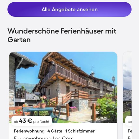
Alle Angebote ansehen
Wunderschöne Ferienhäuser mit
Garten
43 €
5
ab
pro Nacht
ab
Ferienwohnung ∙ 4 Gäste ∙ 1 Schlafzimmer
Ferie
Ferienwohnung Les Cors
Feri