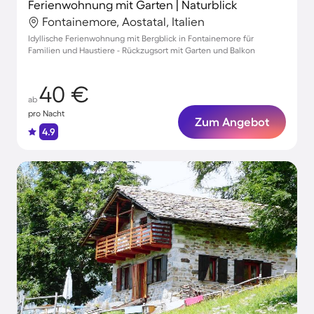
Ferienwohnung mit Garten | Naturblick
Fontainemore, Aostatal, Italien
Idyllische Ferienwohnung mit Bergblick in Fontainemore für
Familien und Haustiere - Rückzugsort mit Garten und Balkon
40 €
ab
pro Nacht
Zum Angebot
4.9