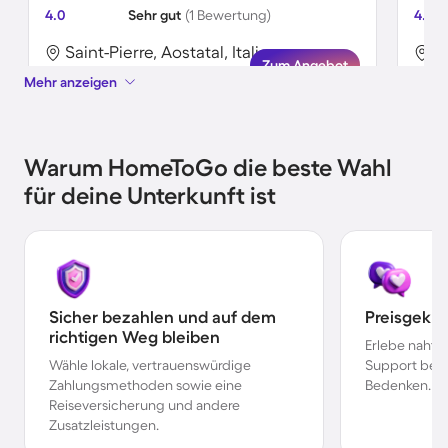
4.0
Sehr gut
(1 Bewertung)
4.7
Saint-Pierre, Aostatal, Italien
C
Zum Angebot
Mehr anzeigen
Warum HomeToGo die beste Wahl
für deine Unterkunft ist
Sicher bezahlen und auf dem
Preisgekr
richtigen Weg bleiben
Erlebe nahtl
Wähle lokale, vertrauenswürdige
Support bei 
Zahlungsmethoden sowie eine
Bedenken.
Reiseversicherung und andere
Zusatzleistungen.