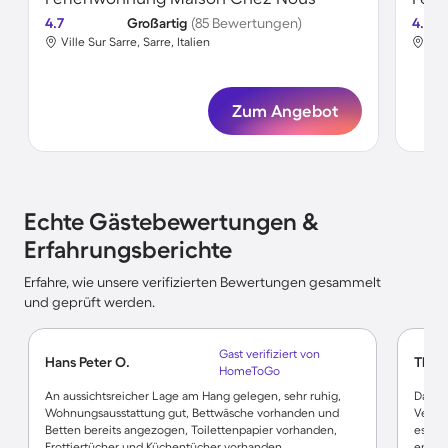
4.7
Großartig
(85 Bewertungen)
4.7
Ville Sur Sarre, Sarre, Italien
Vill
Zum Angebot
Echte Gästebewertungen &
Erfahrungsberichte
Erfahre, wie unsere verifizierten Bewertungen gesammelt
und geprüft werden.
Gast verifiziert von
Hans Peter O.
Thom
HomeToGo
An aussichtsreicher Lage am Hang gelegen, sehr ruhig,
Das Hä
Wohnungsausstattung gut, Bettwäsche vorhanden und
Vermie
Betten bereits angezogen, Toilettenpapier vorhanden,
es ei
Frottiertücher und Küchentücher vorhanden,
entsp