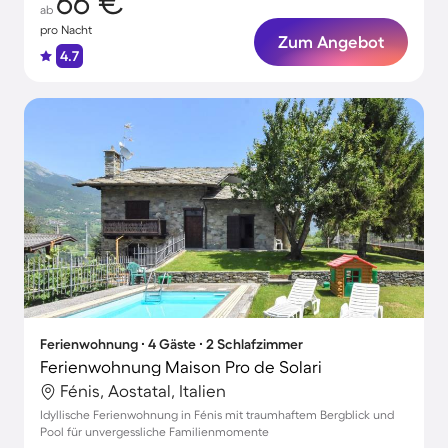
66 €
ab
pro Nacht
Zum Angebot
4.7
Ferienwohnung ∙ 4 Gäste ∙ 2 Schlafzimmer
Ferienwohnung Maison Pro de Solari
Fénis, Aostatal, Italien
Idyllische Ferienwohnung in Fénis mit traumhaftem Bergblick und
Pool für unvergessliche Familienmomente