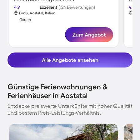
4.9
Exzellent
(124 Bewertungen)
4.2
Fénis, Aostatal, Italien
Vill
Garten
Gar
Zum Angebot
Alle Angebote ansehen
Günstige Ferienwohnungen &
Ferienhäuser in Aostatal
Entdecke preiswerte Unterkünfte mit hoher Qualität
und bestem Preis-Leistungs-Verhältnis.