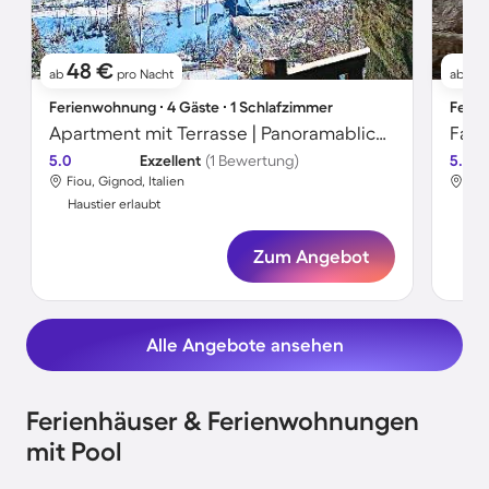
48 €
5
ab
pro Nacht
ab
Ferienwohnung ∙ 4 Gäste ∙ 1 Schlafzimmer
Ferie
Apartment mit Terrasse | Panoramablick | Hunde erlaubt
5.0
Exzellent
(1 Bewertung)
5.0
Fiou, Gignod, Italien
Fon
Haustier erlaubt
Hau
Zum Angebot
Alle Angebote ansehen
Ferienhäuser & Ferienwohnungen
mit Pool