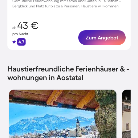
Gemütliche Ferienwohnung mit Kamin und Garten in La Bethaz –
Bergblick und Platz für bis zu 6 Personen, Haustiere willkommen!
43 €
ab
pro Nacht
Zum Angebot
4.7
Haustierfreundliche Ferienhäuser & -
wohnungen in Aostatal