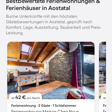
Bestbewertete Ferienwohnungen &
Ferienhäuser in Aostatal
Buche Unterkünfte mit den höchsten
Gästebewertungen in Aostatal, geprüft nach
Komfort, Lage, Ausstattung, Sauberkeit und Preis-
Leistung.
42 €
61
ab
pro Nacht
ab
Ferienwohnung ∙ 2 Gäste ∙ 1 Schlafzimmer
Ferie
Ferienwohnung Maison Chez Nous
Feri