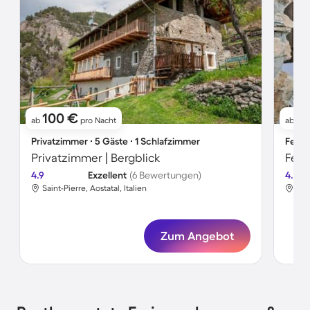
100 €
5
ab
pro Nacht
ab
Privatzimmer ∙ 5 Gäste ∙ 1 Schlafzimmer
Ferie
Privatzimmer | Bergblick
Feri
4.9
Exzellent
(6 Bewertungen)
4.5
Saint-Pierre, Aostatal, Italien
Sain
Zum Angebot