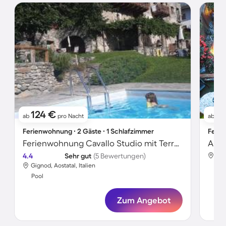
124 €
1
ab
pro Nacht
ab
Ferienwohnung ∙ 2 Gäste ∙ 1 Schlafzimmer
Ferie
Ferienwohnung Cavallo Studio mit Terrasse
4.4
Sehr gut
(5 Bewertungen)
Vil
Gignod, Aostatal, Italien
Poo
Pool
Zum Angebot