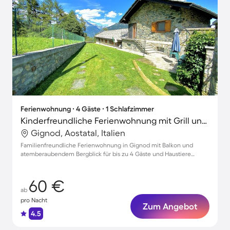
Ferienwohnung ∙ 4 Gäste ∙ 1 Schlafzimmer
Kinderfreundliche Ferienwohnung mit Grill und Garten | Stadtblick | Haustiere erlaubt
Gignod, Aostatal, Italien
Familienfreundliche Ferienwohnung in Gignod mit Balkon und
atemberaubendem Bergblick für bis zu 4 Gäste und Haustiere
willkommen
60 €
ab
pro Nacht
Zum Angebot
4.5