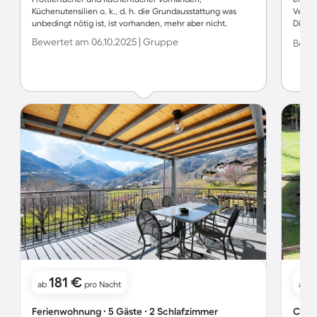
Küchenutensilien o. k., d. h. die Grundausstattung was
Vermie
unbedingt nötig ist, ist vorhanden, mehr aber nicht.
Die Au
nicht 
Bewertet am 06.10.2025 | Gruppe
Bewer
keine
kaum 
hat h
ca. 25
hat),
Toast
könne
181 €
ab
pro Nacht
ab
Ferienwohnung ∙ 5 Gäste ∙ 2 Schlafzimmer
Chale