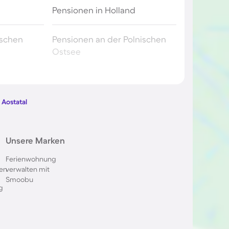
Pensionen in Holland
ischen
Pensionen an der Polnischen
Ostsee
utschland
Pensionen in Berchtesgaden
 Aostatal
skana
Pensionen in Spanien
Pensionen in Frankreich
Unsere Marken
Ferienwohnung
nkreich
Pensionen auf Teneriffa
en
verwalten mit
Smoobu
g
chweiz
Pensionen in Potsdam
etagne
Pensionen auf Sizilien