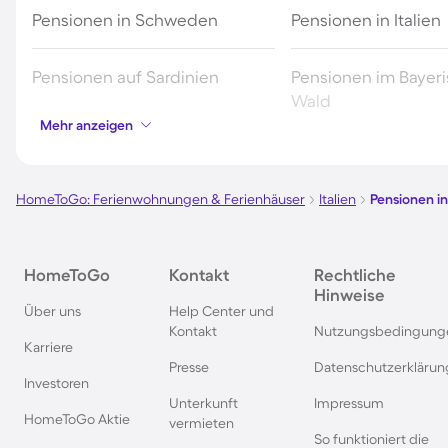
Pensionen in Schweden
Pensionen in Italien
Pensionen auf Sardinien
Pensionen im Bayer
Wald
Mehr anzeigen
Pensionen in Deutschland
Pensionen in Südde
HomeToGo: Ferienwohnungen & Ferienhäuser
Italien
Pensionen in
Pensionen im Spreewald
Pensionen in der To
Pensionen in Bayern
Pensionen in Wien
HomeToGo
Kontakt
Rechtliche
Hinweise
Über uns
Help Center und
Pensionen in der Eifel
Pensionen in Südfra
Kontakt
Nutzungsbedingung
Karriere
Presse
Datenschutzerklärun
Investoren
Pensionen im Sauerland
Pensionen in der S
Unterkunft
Impressum
HomeToGo Aktie
vermieten
So funktioniert die
Pensionen im Salzburger Land
Pensionen in der Br