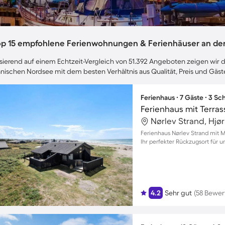
op 15 empfohlene Ferienwohnungen & Ferienhäuser an de
sierend auf einem Echtzeit-Vergleich von 51.392 Angeboten zeigen wir di
nischen Nordsee mit dem besten Verhältnis aus Qualität, Preis und Gä
Ferienhaus ∙ 7 Gäste ∙ 3 S
Nørlev Strand, Hj
Ferienhaus Nørlev Strand mit M
Ihr perfekter Rückzugsort für
4.2
Sehr gut
(58 Bewe