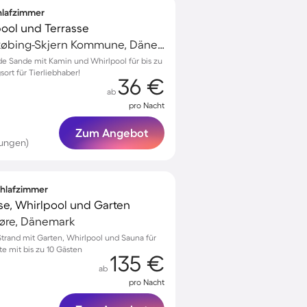
chlafzimmer
pool und Terrasse
Hvide Sande, Ringkøbing-Skjern Kommune, Dänemark
de Sande mit Kamin und Whirlpool für bis zu
ort für Tierliebhaber!
36 €
ab
pro Nacht
Zum Angebot
tungen)
Schlafzimmer
se, Whirlpool und Garten
oøre, Dänemark
 Strand mit Garten, Whirlpool und Sauna für
 mit bis zu 10 Gästen
135 €
ab
pro Nacht