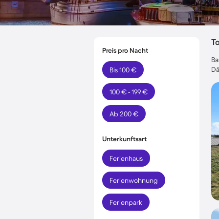
T
Preis pro Nacht
Ba
Dä
Bis 100 €
100 € - 199 €
Ab 200 €
Unterkunftsart
Ferienhaus
Ferienwohnung
Ferienpark