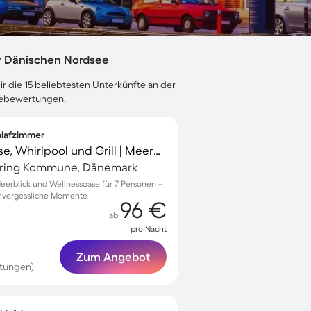
r Dänischen Nordsee
r die 15 beliebtesten Unterkünfte an der
stebewertungen.
chlafzimmer
Ferienhaus mit Terrasse, Whirlpool und Grill | Meerblick
ørring Kommune, Dänemark
eerblick und Wellnessoase für 7 Personen –
 unvergessliche Momente
96 €
ab
pro Nacht
Zum Angebot
rtungen)