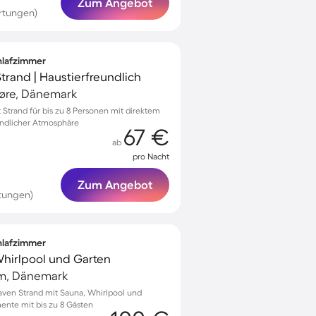
Zum Angebot
rtungen)
chlafzimmer
trand | Haustierfreundlich
oøre, Dänemark
 Strand für bis zu 8 Personen mit direktem
undlicher Atmosphäre
67 €
ab
pro Nacht
Zum Angebot
tungen)
chlafzimmer
 Whirlpool und Garten
rm, Dänemark
ven Strand mit Sauna, Whirlpool und
ente mit bis zu 8 Gästen