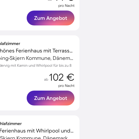
pro Nacht
Zum Angebot
chlafzimmer
Voll ausgestattetes schönes Ferienhaus mit Terrasse und Whirlpool | Haustiere sind willkommen
Søndervig, Ringkøbing-Skjern Kommune, Dänemark
ervig mit Kamin und Whirlpool für bis zu 8
102 €
ab
pro Nacht
Zum Angebot
Schlafzimmer
Familienfreundliches Ferienhaus mit Whirlpool und Terrasse | Haustierfreundlich
g-Skjern Kommune, Dänemark