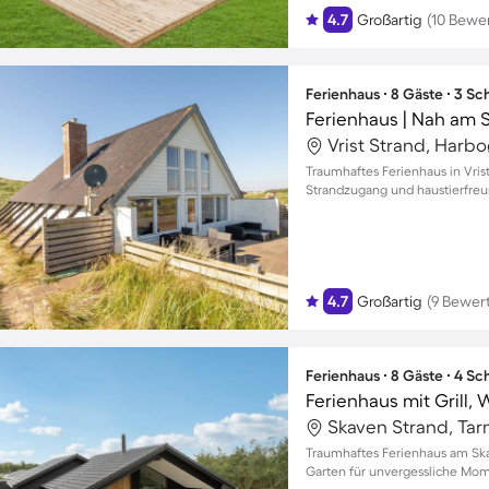
4.7
Großartig
(10 Bewe
Ferienhaus ∙ 8 Gäste ∙ 3 S
Ferienhaus | Nah am S
Vrist Strand, Harb
Traumhaftes Ferienhaus in Vrist
Strandzugang und haustierfre
4.7
Großartig
(9 Bewer
Ferienhaus ∙ 8 Gäste ∙ 4 S
Ferienhaus mit Grill,
Skaven Strand, Ta
Traumhaftes Ferienhaus am Ska
Garten für unvergessliche Mom