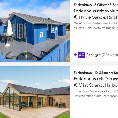
Ferienhaus ∙ 6 Gäste ∙ 3 S
Ferienhaus mit Whirl
Gemütliches Ferienhaus in Hvi
6 Gäste – der perfekte Rückzugs
4.3
Sehr gut
(7 Bewer
Ferienhaus ∙ 10 Gäste ∙ 4 
Ferienhaus mit Terras
Vrist Strand, Harb
Luxuriöses Ferienhaus in Vrist
unvergessliche Urlaubsmomente