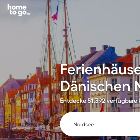
Ferienhäus
Dänischen 
Entdecke 51.392 verfügbare U