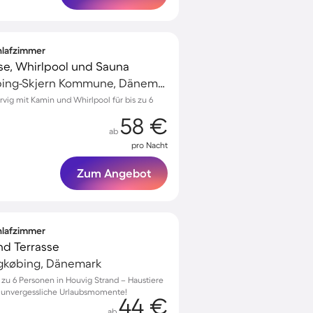
chlafzimmer
sse, Whirlpool und Sauna
Søndervig, Ringkøbing-Skjern Kommune, Dänemark
rvig mit Kamin und Whirlpool für bis zu 6
58 €
ab
pro Nacht
Zum Angebot
chlafzimmer
und Terrasse
ngkøbing, Dänemark
 zu 6 Personen in Houvig Strand – Haustiere
 unvergessliche Urlaubsmomente!
44 €
ab