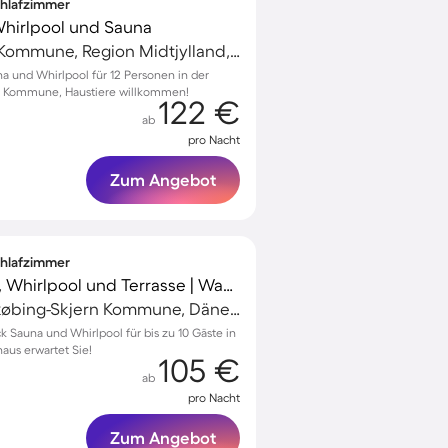
Schlafzimmer
 Whirlpool und Sauna
Ringkøbing-Skjern Kommune, Region Midtjylland, Dänemark
a und Whirlpool für 12 Personen in der
n Kommune, Haustiere willkommen!
122 €
ab
pro Nacht
Zum Angebot
Schlafzimmer
Ferienhaus mit Sauna, Whirlpool und Terrasse | Wasserblick
Hvide Sande, Ringkøbing-Skjern Kommune, Dänemark
k Sauna und Whirlpool für bis zu 10 Gäste in
aus erwartet Sie!
105 €
ab
pro Nacht
Zum Angebot