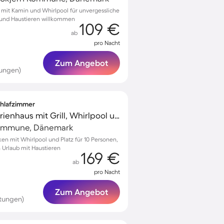
rn mit Kamin und Whirlpool für unvergessliche
 und Haustieren willkommen
109 €
ab
pro Nacht
Zum Angebot
tungen)
Schlafzimmer
Voll ausgestattetes Ferienhaus mit Grill, Whirlpool und Terrasse | Haustiere erlaubt
Kommune, Dänemark
en mit Whirlpool und Platz für 10 Personen,
n Urlaub mit Haustieren
169 €
ab
pro Nacht
Zum Angebot
tungen)