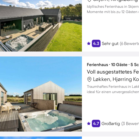
Idyllisches Ferienhaus in Skje
Momente mit bis zu 12 Gästen
4.3
Sehr gut
(6 Bewer
Ferienhaus ∙ 10 Gäste ∙ 5 
Løkken, Hjørring 
Traumhaftes Ferienhaus in Løkk
ideal für einen unvergessliche
4.7
Großartig
(3 Bewer