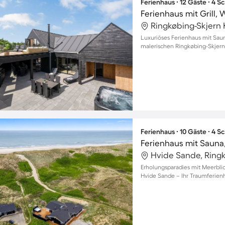
Ferienhaus ∙ 12 Gäste ∙ 4 
Ferienhaus mit Grill,
Luxuriöses Ferienhaus mit Saun
malerischen Ringkøbing-Skjer
Ferienhaus ∙ 10 Gäste ∙ 4 
Erholungsparadies mit Meerblic
Hvide Sande – Ihr Traumferienh