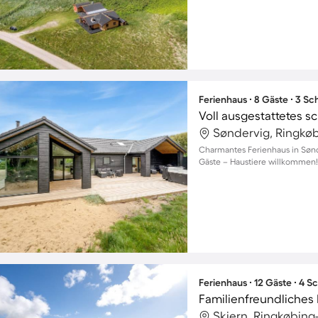
Ferienhaus ∙ 8 Gäste ∙ 3 S
Charmantes Ferienhaus in Sønd
Gäste – Haustiere willkommen!
Ferienhaus ∙ 12 Gäste ∙ 4 
Skjern, Ringkøbin