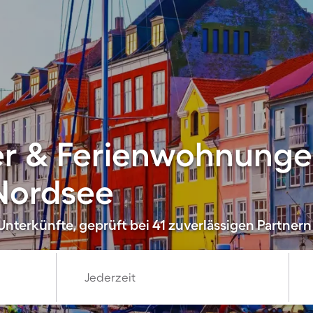
er & Ferienwohnunge
Nordsee
nterkünfte, geprüft bei 41 zuverlässigen Partnern
Jederzeit