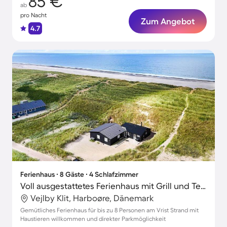
85 €
ab
pro Nacht
Zum Angebot
4.7
Ferienhaus ∙ 8 Gäste ∙ 4 Schlafzimmer
Voll ausgestattetes Ferienhaus mit Grill und Terrasse | Nah am Strand | Haustierfreundlich
Vejlby Klit, Harboøre, Dänemark
Gemütliches Ferienhaus für bis zu 8 Personen am Vrist Strand mit
Haustieren willkommen und direkter Parkmöglichkeit