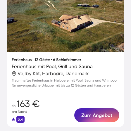
Ferienhaus ∙ 12 Gäste ∙ 6 Schlafzimmer
Ferienhaus mit Pool, Grill und Sauna
Vejlby Klit, Harboøre, Dänemark
Traumhaftes Ferienhaus in Harboøre mit Pool, Sauna und Whirlpool
für unvergessliche Urlaube mit bis zu 12 Gästen und Haustieren
163 €
ab
pro Nacht
Zum Angebot
3.4