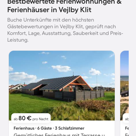
Bestbewertete Ferienwohnungen &
Ferienhäuser in Vejlby Klit
Buche Unterkünfte mit den höchsten
Gästebewertungen in Vejlby Klit, geprüft nach
Komfort, Lage, Ausstattung, Sauberkeit und Preis-
Leistung.
80 €
1
ab
pro Nacht
ab
Ferienhaus ∙ 6 Gäste ∙ 3 Schlafzimmer
Ferie
Gemütliches Ferienhaus mit Terrasse und Grill | Seeblick | Neben dem Strand | Haustiere sind willkommen