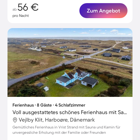
56 €
ab
Zum Angebot
pro Nacht
Ferienhaus ∙ 8 Gäste ∙ 4 Schlafzimmer
Voll ausgestattetes schönes Ferienhaus mit Sauna und Terrasse | Nah am Strand | Haustiere sind willkommen
Vejlby Klit, Harboøre, Dänemark
Gemütliches Ferienhaus in Vrist Strand mit Sauna und Kamin für
unvergessliche Erholung mit der Familie oder Freunden