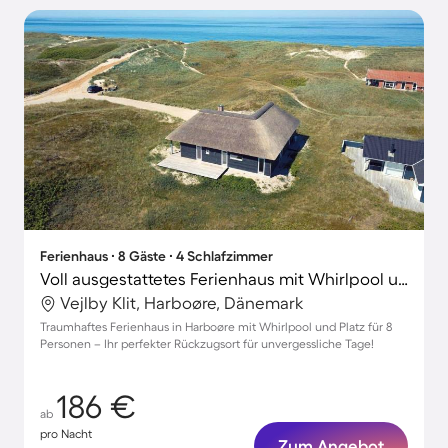
Ferienhaus ∙ 8 Gäste ∙ 4 Schlafzimmer
Voll ausgestattetes Ferienhaus mit Whirlpool und Grill | Strand in der Nähe | Haustiere sind willkommen
Vejlby Klit, Harboøre, Dänemark
Traumhaftes Ferienhaus in Harboøre mit Whirlpool und Platz für 8
Personen – Ihr perfekter Rückzugsort für unvergessliche Tage!
186 €
ab
pro Nacht
Zum Angebot