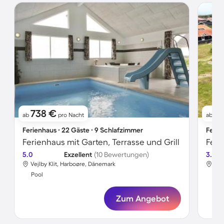
738 €
15
ab
pro Nacht
ab
Ferienhaus ∙ 22 Gäste ∙ 9 Schlafzimmer
Ferie
Ferienhaus mit Garten, Terrasse und Grill
Feri
5.0
Exzellent
(10 Bewertungen)
3.3
Vejlby Klit, Harboøre, Dänemark
Vej
Pool
Poo
Zum Angebot