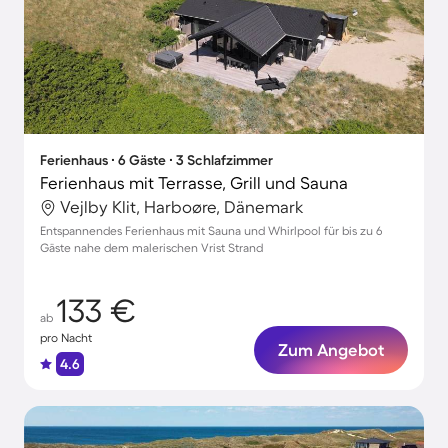
Ferienhaus ∙ 6 Gäste ∙ 3 Schlafzimmer
Ferienhaus mit Terrasse, Grill und Sauna
Vejlby Klit, Harboøre, Dänemark
Entspannendes Ferienhaus mit Sauna und Whirlpool für bis zu 6
Gäste nahe dem malerischen Vrist Strand
133 €
ab
pro Nacht
Zum Angebot
4.6