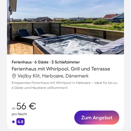
Ferienhaus ∙ 6 Gäste ∙ 3 Schlafzimmer
Ferienhaus mit Whirlpool, Grill und Terrasse
Vejlby Klit, Harboøre, Dänemark
Entspanntes Ferienhaus mit Whirlpool in Harboøre – Ideal für bis zu
6 Gäste und Haustiere willkommen!
56 €
ab
pro Nacht
Zum Angebot
4.8