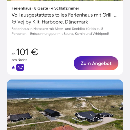
Ferienhaus ∙ 8 Gäste ∙ 4 Schlafzimmer
Voll ausgestattetes tolles Ferienhaus mit Grill, Terrasse und Whirlpool | Seeblick | Strand in der Nähe | Haustierfreundlich
Vejlby Klit, Harboøre, Dänemark
Ferienhaus in Harboøre mit Meer- und Seeblick für bis zu 8
Personen – Entspannung pur mit Sauna, Kamin und Whirlpool!
101 €
ab
pro Nacht
Zum Angebot
4.7