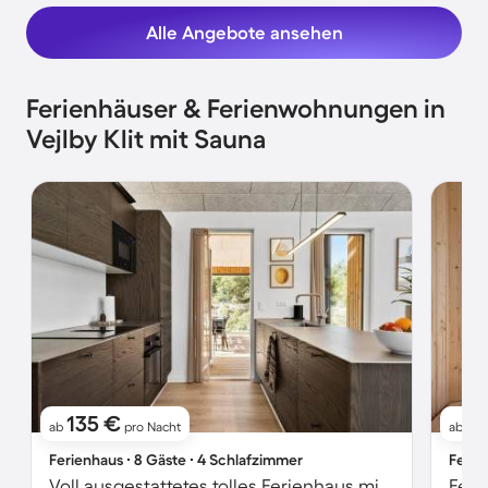
Alle Angebote ansehen
Ferienhäuser & Ferienwohnungen in
Vejlby Klit mit Sauna
135 €
1
ab
pro Nacht
ab
Ferienhaus ∙ 8 Gäste ∙ 4 Schlafzimmer
Ferie
Voll ausgestattetes tolles Ferienhaus mit Grill, Sauna und Whirlpool | Haustierfreundlich