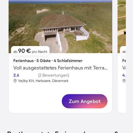
90 €
9
ab
pro Nacht
ab
Ferienhaus ∙ 5 Gäste ∙ 4 Schlafzimmer
Ferie
Voll ausgestattetes Ferienhaus mit Terrasse, Grill und Whirlpool | Neben dem Strand
2.6
(2 Bewertungen)
4.6
Vejlby Klit, Harboøre, Dänemark
Vej
Zum Angebot