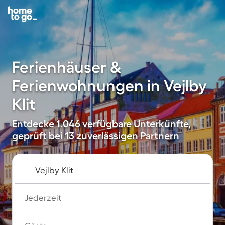
Ferienhäuser &
Ferienwohnungen in Vejlby
Klit
Entdecke 1.046 verfügbare Unterkünfte,
geprüft bei 13 zuverlässigen Partnern
Jederzeit