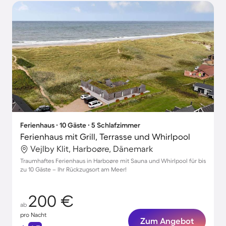
Ferienhaus ∙ 10 Gäste ∙ 5 Schlafzimmer
Ferienhaus mit Grill, Terrasse und Whirlpool
Vejlby Klit, Harboøre, Dänemark
Traumhaftes Ferienhaus in Harboøre mit Sauna und Whirlpool für bis
zu 10 Gäste – Ihr Rückzugsort am Meer!
200 €
ab
pro Nacht
Zum Angebot