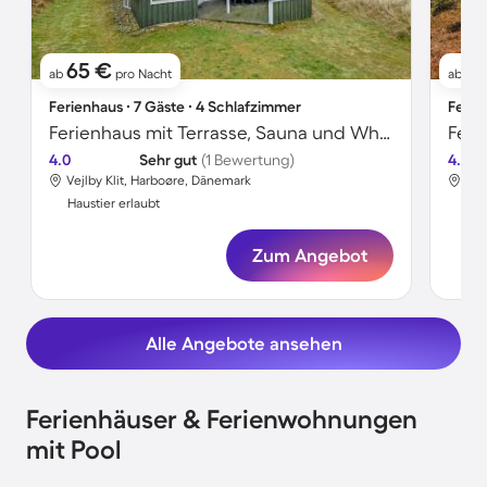
65 €
7
ab
pro Nacht
ab
Ferienhaus ∙ 7 Gäste ∙ 4 Schlafzimmer
Ferie
Ferienhaus mit Terrasse, Sauna und Whirlpool | Seeblick
4.0
Sehr gut
(1 Bewertung)
4.7
Vejlby Klit, Harboøre, Dänemark
Vej
Haustier erlaubt
Hau
Zum Angebot
Alle Angebote ansehen
Ferienhäuser & Ferienwohnungen
mit Pool