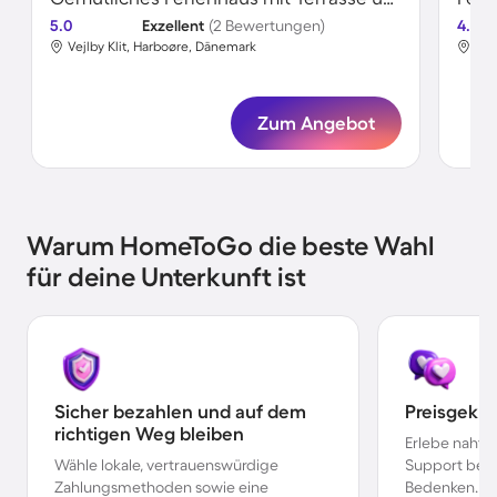
5.0
Exzellent
(2 Bewertungen)
4.6
Vejlby Klit, Harboøre, Dänemark
Vej
Zum Angebot
Warum HomeToGo die beste Wahl
für deine Unterkunft ist
Sicher bezahlen und auf dem
Preisgekr
richtigen Weg bleiben
Erlebe nahtl
Wähle lokale, vertrauenswürdige
Support bei 
Zahlungsmethoden sowie eine
Bedenken.