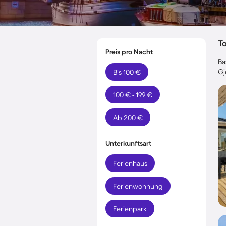
T
Preis pro Nacht
Ba
Gj
Bis 100 €
100 € - 199 €
Ab 200 €
Unterkunftsart
Ferienhaus
Ferienwohnung
Ferienpark