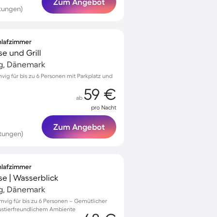
Zum Angebot
tungen)
chlafzimmer
se und Grill
ig, Dänemark
ig für bis zu 6 Personen mit Parkplatz und
59 €
ab
pro Nacht
Zum Angebot
tungen)
chlafzimmer
se | Wasserblick
ig, Dänemark
mvig für bis zu 6 Personen – Gemütlicher
ustierfreundlichem Ambiente