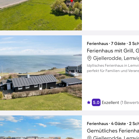
Ferienhaus ∙ 7 Gäste ∙ 3 S
Ferienhaus mit Grill,
Gjellerodde, Lemv
Idyllisches Ferienhaus in Lemv
perfekt für Familien und Vera
5.0
Exzellent
(1 Bewert
Ferienhaus ∙ 4 Gäste ∙ 2 S
Gjellerodde, Lemv