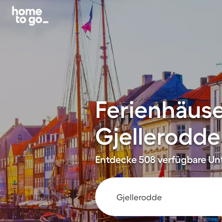
Ferienhäus
Gjellerodde
Entdecke 508 verfügbare Unt