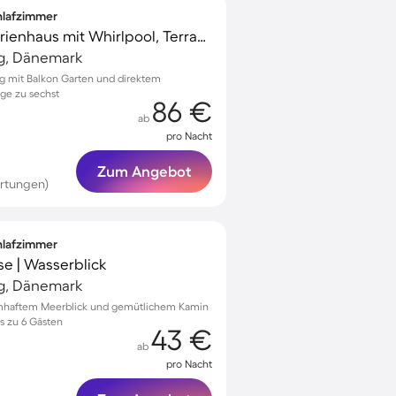
chlafzimmer
Voll ausgestattetes Ferienhaus mit Whirlpool, Terrasse und Sauna
ig, Dänemark
ig mit Balkon Garten und direktem
ge zu sechst
86 €
ab
pro Nacht
Zum Angebot
rtungen)
chlafzimmer
se | Wasserblick
ig, Dänemark
umhaftem Meerblick und gemütlichem Kamin
s zu 6 Gästen
43 €
ab
pro Nacht