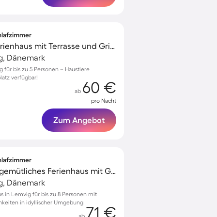
chlafzimmer
Voll ausgestattetes Ferienhaus mit Terrasse und Grill | Haustiere erlaubt
ig, Dänemark
g für bis zu 5 Personen – Haustiere
atz verfügbar!
60 €
ab
pro Nacht
Zum Angebot
chlafzimmer
Familienfreundliches gemütliches Ferienhaus mit Grill, Garten und Terrasse
ig, Dänemark
s in Lemvig für bis zu 8 Personen mit
keiten in idyllischer Umgebung
71 €
ab