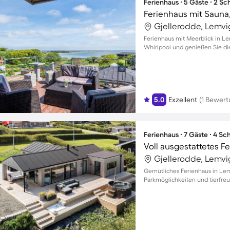
Ferienhaus ∙ 5 Gäste ∙ 2 S
Gjellerodde, Lemv
Ferienhaus mit Meerblick in Le
Whirlpool und genießen Sie die 
5.0
Exzellent
(1 Bewert
Ferienhaus ∙ 7 Gäste ∙ 4 S
Gjellerodde, Lemv
Gemütliches Ferienhaus in Lemv
Parkmöglichkeiten und tierfre