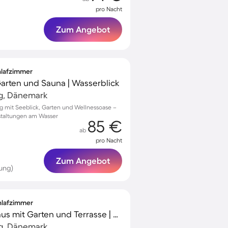
pro Nacht
Zum Angebot
chlafzimmer
 Garten und Sauna | Wasserblick
ig, Dänemark
ig mit Seeblick, Garten und Wellnessoase –
nstaltungen am Wasser
85 €
ab
pro Nacht
Zum Angebot
ung)
chlafzimmer
Gemütliches Ferienhaus mit Garten und Terrasse | Wasserblick
ig, Dänemark