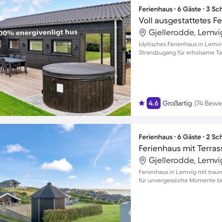
Ferienhaus ∙ 6 Gäste ∙ 3 S
Gjellerodde, Lemv
Idyllisches Ferienhaus in Lemv
Strandzugang für erholsame Ta
4.6
Großartig
(74 Bewe
Ferienhaus ∙ 6 Gäste ∙ 2 S
Ferienhaus mit Terras
Gjellerodde, Lemv
Ferienhaus in Lemvig mit tra
für unvergessliche Momente bi