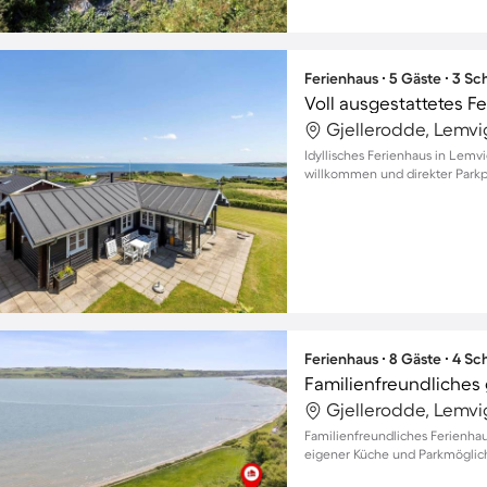
Ferienhaus ∙ 5 Gäste ∙ 3 S
Gjellerodde, Lemv
Idyllisches Ferienhaus in Lemvi
willkommen und direkter Parkpl
Ferienhaus ∙ 8 Gäste ∙ 4 S
Gjellerodde, Lemv
Familienfreundliches Ferienhau
eigener Küche und Parkmöglich