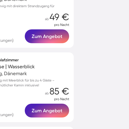
vig mit direktem Strandzugang für
49 €
ab
pro Nacht
Zum Angebot
tungen)
chlafzimmer
se | Wasserblick
ig, Dänemark
g mit Meerblick für bis zu 4 Gäste –
tlicher Kamin inklusive!
85 €
ab
pro Nacht
Zum Angebot
tungen)