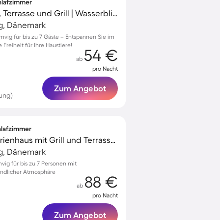
chlafzimmer
Ferienhaus mit Sauna, Terrasse und Grill | Wasserblick
ig, Dänemark
mvig für bis zu 7 Gäste – Entspannen Sie im
Freiheit für Ihre Haustiere!
54 €
ab
pro Nacht
Zum Angebot
ung)
chlafzimmer
Voll ausgestattetes Ferienhaus mit Grill und Terrasse | Haustierfreundlich
ig, Dänemark
ig für bis zu 7 Personen mit
undlicher Atmosphäre
88 €
ab
pro Nacht
Zum Angebot