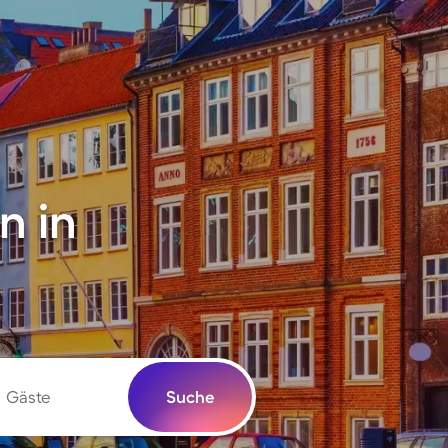
n in
Gäste
Suche