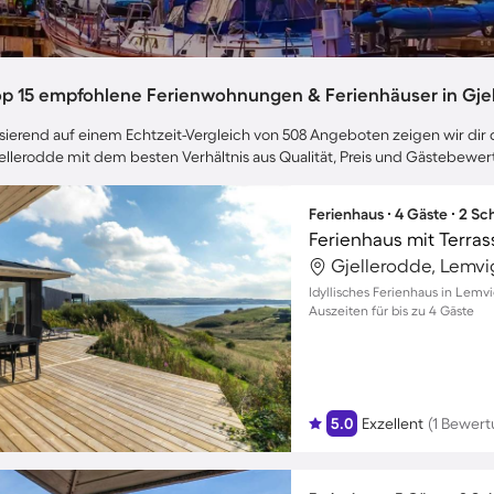
op 15 empfohlene Ferienwohnungen & Ferienhäuser in Gje
sierend auf einem Echtzeit-Vergleich von 508 Angeboten zeigen wir dir d
ellerodde mit dem besten Verhältnis aus Qualität, Preis und Gästebewe
Ferienhaus ∙ 4 Gäste ∙ 2 S
Ferienhaus mit Terras
Gjellerodde, Lemv
Idyllisches Ferienhaus in Lemv
Auszeiten für bis zu 4 Gäste
5.0
Exzellent
(1 Bewert