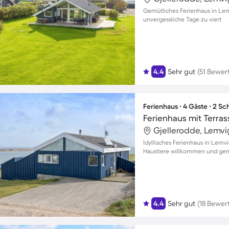
Gemütliches Ferienhaus in Lem
unvergessliche Tage zu viert
4.4
Sehr gut
(51 Bewer
Ferienhaus ∙ 4 Gäste ∙ 2 S
Ferienhaus mit Terras
Gjellerodde, Lemv
Idyllisches Ferienhaus in Lemvi
Haustiere willkommen und gemü
4.4
Sehr gut
(18 Bewer