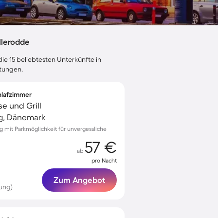
llerodde
ie 15 beliebtesten Unterkünfte in
rtungen.
chlafzimmer
se und Grill
ig, Dänemark
ig mit Parkmöglichkeit für unvergessliche
57 €
ab
pro Nacht
Zum Angebot
ung)