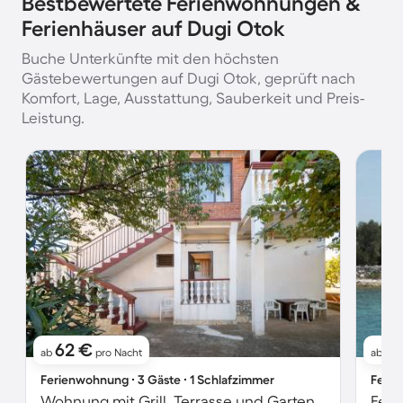
Bestbewertete Ferienwohnungen &
Ferienhäuser auf Dugi Otok
Buche Unterkünfte mit den höchsten
Gästebewertungen auf Dugi Otok, geprüft nach
Komfort, Lage, Ausstattung, Sauberkeit und Preis-
Leistung.
62 €
1
ab
pro Nacht
ab
Ferienwohnung ∙ 3 Gäste ∙ 1 Schlafzimmer
Ferie
Wohnung mit Grill, Terrasse und Garten