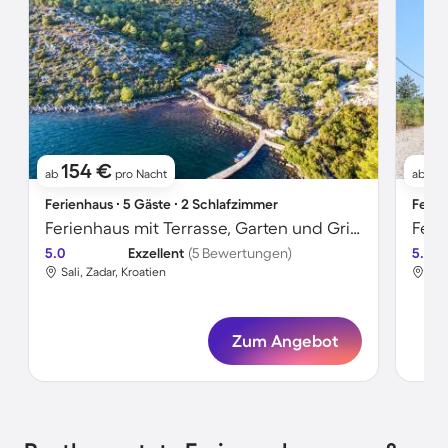
154 €
1
ab
pro Nacht
ab
Ferienhaus ∙ 5 Gäste ∙ 2 Schlafzimmer
Ferie
Ferienhaus mit Terrasse, Garten und Grill | Wasserblick
Feri
5.0
Exzellent
(5 Bewertungen)
5.0
Sali, Zadar, Kroatien
Veli
Zum Angebot