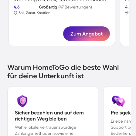
4.6
Großartig
(47 Bewertungen)
4.7
Sali, Zadar, Kroatien
Žma
Zum Angebot
Warum HomeToGo die beste Wahl
für deine Unterkunft ist
Sicher bezahlen und auf dem
Preisgekr
richtigen Weg bleiben
Erlebe nahtl
Wähle lokale, vertrauenswürdige
Support bei 
Zahlungsmethoden sowie eine
Bedenken.