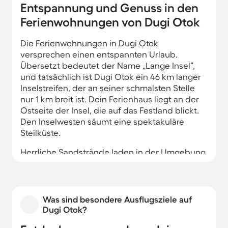
Entspannung und Genuss in den
Ferienwohnungen von Dugi Otok
Die Ferienwohnungen in Dugi Otok
versprechen einen entspannten Urlaub.
Übersetzt bedeutet der Name „Lange Insel“,
und tatsächlich ist Dugi Otok ein 46 km langer
Inselstreifen, der an seiner schmalsten Stelle
nur 1 km breit ist. Dein Ferienhaus liegt an der
Ostseite der Insel, die auf das Festland blickt.
Den Inselwesten säumt eine spektakuläre
Steilküste.
Herrliche Sandstrände laden in der Umgebung
deiner Ferienwohnung zum Baden ein.
Naturparks locken zum Landschaftsgenuss.
Dabei entdeckst du einige Höhlen oder
historische Zeugnisse aus der Zeit der
Was sind besondere Ausflugsziele auf
jugoslawischen Armee. Die Ortschaften auf der
Dugi Otok?
Insel, die bis in die 1980er Jahre autofrei war,