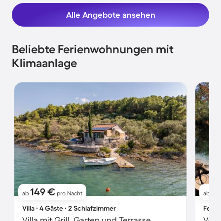
Alle Angebote ansehen
Beliebte Ferienwohnungen mit
Klimaanlage
149 €
1
ab
pro Nacht
ab
Villa ∙ 4 Gäste ∙ 2 Schlafzimmer
Ferie
Villa mit Grill, Garten und Terrasse