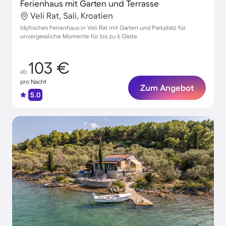
Ferienhaus mit Garten und Terrasse
Veli Rat, Sali, Kroatien
Idyllisches Ferienhaus in Veli Rat mit Garten und Parkplatz für
unvergessliche Momente für bis zu 6 Gäste
103 €
ab
pro Nacht
Zum Angebot
5.0