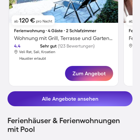
120 €
76
ab
pro Nacht
ab
Ferienwohnung ∙ 4 Gäste ∙ 2 Schlafzimmer
Ferie
Wohnung mit Grill, Terrasse und Garten | Meerblick
4.4
Sehr gut
(123 Bewertungen)
Bož
Veli Rat, Sali, Kroatien
Hau
Haustier erlaubt
Zum Angebot
Alle Angebote ansehen
Ferienhäuser & Ferienwohnungen
mit Pool