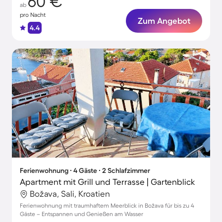
60 €
ab
pro Nacht
Zum Angebot
4.4
Ferienwohnung ∙ 4 Gäste ∙ 2 Schlafzimmer
Apartment mit Grill und Terrasse | Gartenblick
Božava, Sali, Kroatien
Ferienwohnung mit traumhaftem Meerblick in Božava für bis zu 4
Gäste – Entspannen und Genießen am Wasser