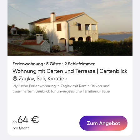
Ferienwohnung ∙ 5 Gäste ∙ 2 Schlafzimmer
Wohnung mit Garten und Terrasse | Gartenblick
Zaglav, Sali, Kroatien
Idyllische Ferienwohnung in Zaglav mit Kamin Balkon und
traumhaftem Seeblick für unvergessliche Familienurlaube
64 €
ab
Zum Angebot
pro Nacht