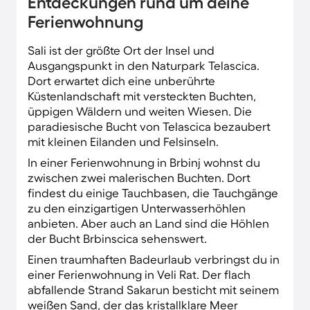
Entdeckungen rund um deine
versprühen ein entspanntes Flair. Kulinarische
Genüsse erwarten dich in den geselligen
Ferienwohnung
Konobas.
Sali ist der größte Ort der Insel und
Ausgangspunkt in den Naturpark Telascica.
Dort erwartet dich eine unberührte
Küstenlandschaft mit versteckten Buchten,
üppigen Wäldern und weiten Wiesen. Die
paradiesische Bucht von Telascica bezaubert
mit kleinen Eilanden und Felsinseln.
In einer Ferienwohnung in Brbinj wohnst du
zwischen zwei malerischen Buchten. Dort
findest du einige Tauchbasen, die Tauchgänge
zu den einzigartigen Unterwasserhöhlen
anbieten. Aber auch an Land sind die Höhlen
der Bucht Brbinscica sehenswert.
Einen traumhaften Badeurlaub verbringst du in
einer Ferienwohnung in Veli Rat. Der flach
abfallende Strand Sakarun besticht mit seinem
weißen Sand, der das kristallklare Meer