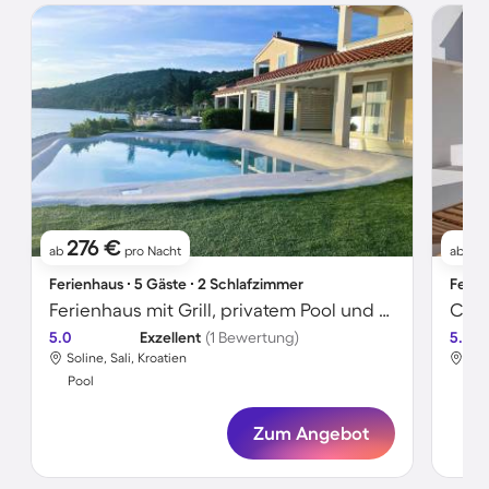
276 €
31
ab
pro Nacht
ab
Ferienhaus ∙ 5 Gäste ∙ 2 Schlafzimmer
Ferie
Ferienhaus mit Grill, privatem Pool und Garten | Wasserblick
5.0
Exzellent
(1 Bewertung)
5.0
Soline, Sali, Kroatien
Žma
Pool
Poo
Zum Angebot