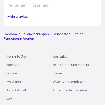
Pensionen in Österreich
Mehr anzeigen
Pensionen in Hamburg
Pensionen in Berlin
HomeToGo: Ferienwohnungen & Ferienhäuser
Italien
Pensionen in Apulien
Pensionen im Schwarzwald
HomeToGo
Kontakt
Pensionen in Oberstdorf
Über uns
Help Center und Kontakt
Pensionen in Schweden
Karriere
Presse
Investoren
Unterkunft vermieten
Pensionen in Italien
HomeToGo Aktie
Affiliate Partner werden
Pensionen in Holland
App