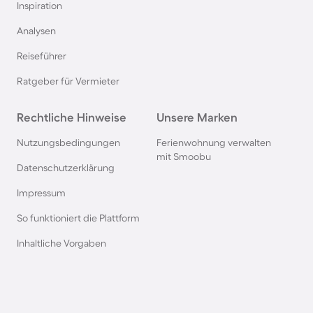
Inspiration
Pensionen auf Sardinien
Analysen
Reiseführer
Pensionen im Bayerischen Wald
Ratgeber für Vermieter
Pensionen an der Polnischen Ostsee
Rechtliche Hinweise
Unsere Marken
Pensionen in Deutschland
Nutzungsbedingungen
Ferienwohnung verwalten
mit Smoobu
Datenschutzerklärung
Pensionen in Süddeutschland
Impressum
So funktioniert die Plattform
Pensionen in Berchtesgaden
Inhaltliche Vorgaben
Pensionen im Spreewald
Pensionen in der Toskana