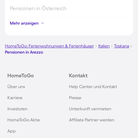
Pensionen in Österreich
Mehr anzeigen
Pensionen in Hamburg
Pensionen in Berlin
HomeToGo: Ferienwohnungen & Ferienhäuser
Italien
Toskana
Pensionen in Arezzo
Pensionen im Schwarzwald
HomeToGo
Kontakt
Pensionen in Oberstdorf
Über uns
Help Center und Kontakt
Pensionen in Schweden
Karriere
Presse
Investoren
Unterkunft vermieten
Pensionen in Italien
HomeToGo Aktie
Affiliate Partner werden
Pensionen in Holland
App