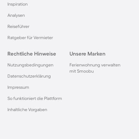
Inspiration
Pensionen auf Sardinien
Analysen
Reiseführer
Pensionen im Bayerischen Wald
Ratgeber für Vermieter
Pensionen an der Polnischen Ostsee
Rechtliche Hinweise
Unsere Marken
Pensionen in Deutschland
Nutzungsbedingungen
Ferienwohnung verwalten
mit Smoobu
Datenschutzerklärung
Pensionen in Süddeutschland
Impressum
So funktioniert die Plattform
Pensionen in Berchtesgaden
Inhaltliche Vorgaben
Pensionen im Spreewald
Pensionen in der Toskana