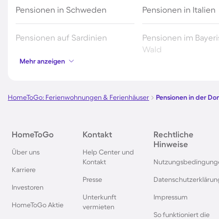
Pensionen in Schweden
Pensionen in Italien
Pensionen auf Sardinien
Pensionen im Bayer
Wald
Mehr anzeigen
Pensionen in Deutschland
Pensionen in Südde
HomeToGo: Ferienwohnungen & Ferienhäuser
Pensionen in der Do
Pensionen im Spreewald
Pensionen in der To
Pensionen in Bayern
Pensionen in Wien
HomeToGo
Kontakt
Rechtliche
Hinweise
Über uns
Help Center und
Pensionen in der Eifel
Pensionen in Südfra
Kontakt
Nutzungsbedingung
Karriere
Presse
Datenschutzerklärun
Investoren
Pensionen im Sauerland
Pensionen in der S
Unterkunft
Impressum
HomeToGo Aktie
vermieten
So funktioniert die
Pensionen im Salzburger Land
Pensionen in der Br