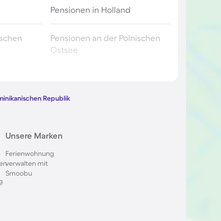
Pensionen in Holland
ischen
Pensionen an der Polnischen
Ostsee
utschland
Pensionen in Berchtesgaden
minikanischen Republik
skana
Pensionen in Spanien
Pensionen in Frankreich
Unsere Marken
Ferienwohnung
nkreich
Pensionen auf Teneriffa
en
verwalten mit
Smoobu
g
chweiz
Pensionen in Potsdam
etagne
Pensionen auf Sizilien