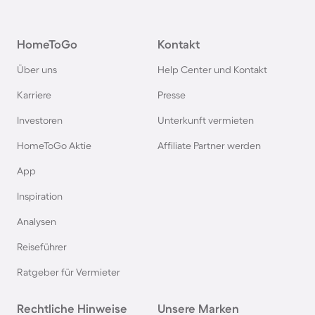
Pensionen im Schwarzwald
HomeToGo
Kontakt
Pensionen in Oberstdorf
Über uns
Help Center und Kontakt
Pensionen in Schweden
Karriere
Presse
Investoren
Unterkunft vermieten
Pensionen in Italien
HomeToGo Aktie
Affiliate Partner werden
Pensionen in Holland
App
Inspiration
Pensionen auf Sardinien
Analysen
Reiseführer
Pensionen im Bayerischen Wald
Ratgeber für Vermieter
Pensionen an der Polnischen Ostsee
Rechtliche Hinweise
Unsere Marken