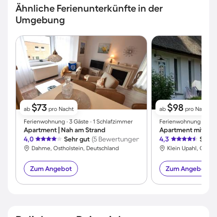
Ähnliche Ferienunterkünfte in der
Umgebung
$73
$98
ab
pro Nacht
ab
pro Nacht
Ferienwohnung ∙ 3 Gäste ∙ 1 Schlafzimmer
Ferienwohnung ∙ 2 Gäs
Apartment | Nah am Strand
Apartment mit Terr
4,0
Sehr gut
(5 Bewertungen)
4,3
Sehr 
Dahme, Ostholstein, Deutschland
Klein Upahl, Güstr
Zum Angebot
Zum Angebot