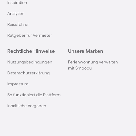
Inspiration
Pensionen auf Sardinien
Analysen
Reiseführer
Pensionen im Bayerischen Wald
Ratgeber für Vermieter
Pensionen an der Polnischen Ostsee
Rechtliche Hinweise
Unsere Marken
Pensionen in Deutschland
Nutzungsbedingungen
Ferienwohnung verwalten
mit Smoobu
Datenschutzerklärung
Pensionen in Süddeutschland
Impressum
So funktioniert die Plattform
Pensionen in Berchtesgaden
Inhaltliche Vorgaben
Pensionen im Spreewald
Pensionen in der Toskana