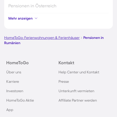
Pensionen in Österreich
Mehr anzeigen
Pensionen in Hamburg
Pensionen in Berlin
HomeToGo: Ferienwohnungen & Ferienhäuser
Pensionen in
Rumänien
Pensionen im Schwarzwald
HomeToGo
Kontakt
Pensionen in Oberstdorf
Über uns
Help Center und Kontakt
Pensionen in Schweden
Karriere
Presse
Investoren
Unterkunft vermieten
Pensionen in Italien
HomeToGo Aktie
Affiliate Partner werden
Pensionen in Holland
App