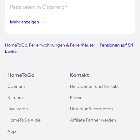
Pensionen in Österreich
Mehr anzeigen
Pensionen in Hamburg
Pensionen in Berlin
HomeToGo: Ferienwohnungen & Ferienhäuser
Pensionen auf Sri
Lanka
Pensionen im Schwarzwald
HomeToGo
Kontakt
Pensionen in Oberstdorf
Über uns
Help Center und Kontakt
Pensionen in Schweden
Karriere
Presse
Investoren
Unterkunft vermieten
Pensionen in Italien
HomeToGo Aktie
Affiliate Partner werden
Pensionen in Holland
App