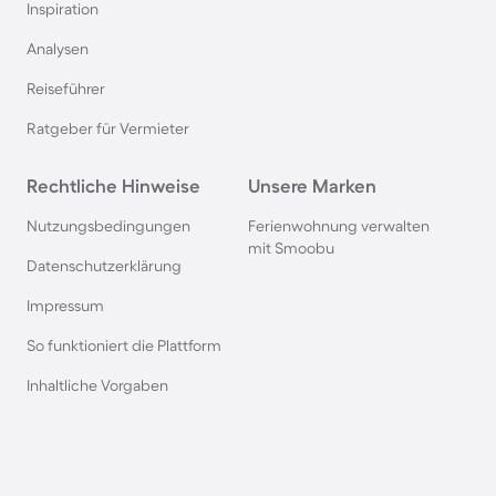
Inspiration
Pensionen auf Sardinien
Analysen
Reiseführer
Pensionen im Bayerischen Wald
Ratgeber für Vermieter
Pensionen an der Polnischen Ostsee
Rechtliche Hinweise
Unsere Marken
Pensionen in Deutschland
Nutzungsbedingungen
Ferienwohnung verwalten
mit Smoobu
Datenschutzerklärung
Pensionen in Süddeutschland
Impressum
So funktioniert die Plattform
Pensionen in Berchtesgaden
Inhaltliche Vorgaben
Pensionen im Spreewald
Pensionen in der Toskana