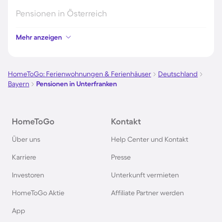
Pensionen in Österreich
Mehr anzeigen
Pensionen in Hamburg
Pensionen in Berlin
HomeToGo: Ferienwohnungen & Ferienhäuser
Deutschland
Bayern
Pensionen in Unterfranken
Pensionen im Schwarzwald
HomeToGo
Kontakt
Pensionen in Oberstdorf
Über uns
Help Center und Kontakt
Pensionen in Schweden
Karriere
Presse
Investoren
Unterkunft vermieten
Pensionen in Italien
HomeToGo Aktie
Affiliate Partner werden
Pensionen in Holland
App