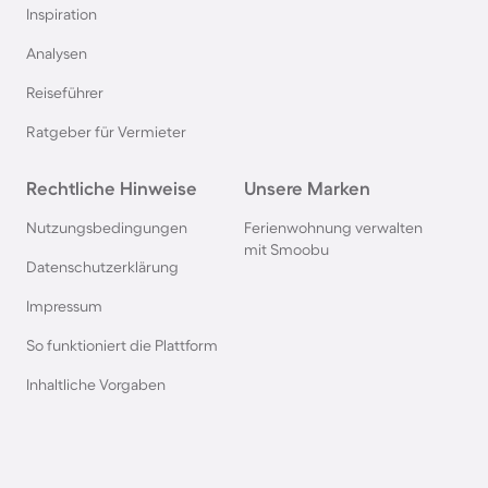
Inspiration
Pensionen auf Sardinien
Analysen
Reiseführer
Pensionen im Bayerischen Wald
Ratgeber für Vermieter
Pensionen an der Polnischen Ostsee
Rechtliche Hinweise
Unsere Marken
Pensionen in Deutschland
Nutzungsbedingungen
Ferienwohnung verwalten
mit Smoobu
Datenschutzerklärung
Pensionen in Süddeutschland
Impressum
So funktioniert die Plattform
Pensionen in Berchtesgaden
Inhaltliche Vorgaben
Pensionen im Spreewald
Pensionen in der Toskana