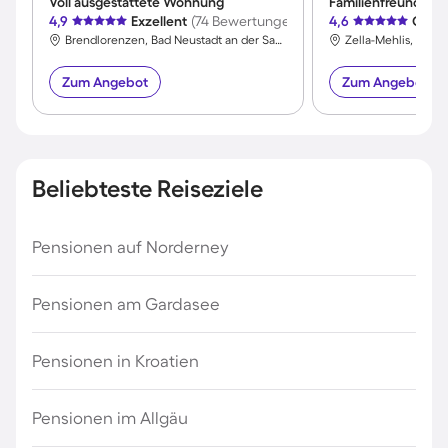
Voll ausgestattete Wohnung
Familienfreundlic
4,9
Exzellent
(74 Bewertungen)
4,6
Großa
Brendlorenzen, Bad Neustadt an der Saale, Unterfranken
Zum Angebot
Zum Angebot
Beliebteste Reiseziele
Pensionen auf Norderney
Pensionen am Gardasee
Pensionen in Kroatien
Pensionen im Allgäu