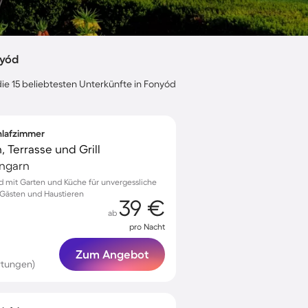
nyód
die 15 beliebtesten Unterkünfte in Fonyód
chlafzimmer
, Terrasse und Grill
Ungarn
ód mit Garten und Küche für unvergessliche
 Gästen und Haustieren
39 €
ab
pro Nacht
Zum Angebot
rtungen)