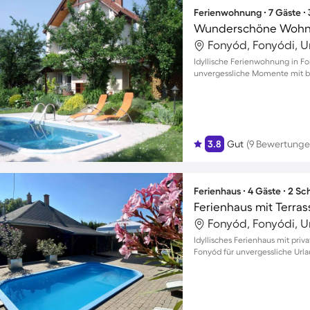
Ferienwohnung ∙ 7 Gäste ∙
Wunderschöne Wohnun
Fonyód, Fonyódi, 
Idyllische Ferienwohnung in Fo
unvergessliche Momente mit bi
3.8
Gut
(9 Bewertunge
Ferienhaus ∙ 4 Gäste ∙ 2 S
Ferienhaus mit Terrass
Fonyód, Fonyódi, 
Idyllisches Ferienhaus mit pri
Fonyód für unvergessliche Url