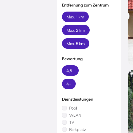
Entfernung zum Zentrum
Max. 1 km
Max. 2 km
Max. 5 km
Bewertung
4,5+
4+
Dienstleistungen
Pool
WLAN
TV
Parkplatz