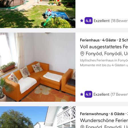
4.8
Exzellent
(18 Bewe
Ferienhaus ∙ 4 Gäste ∙ 2 S
Fonyód, Fonyódi, 
Idyllisches Ferienhaus in Fony
Momente mit bis zu 4 Gästen u
4.9
Exzellent
(17 Bewe
Ferienwohnung ∙ 6 Gäste ∙
Fonyód, Fonyódi, 