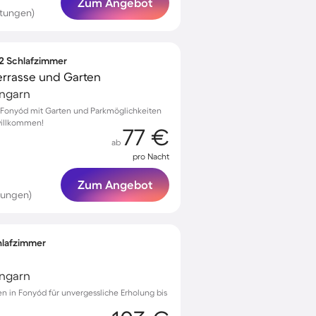
Zum Angebot
rtungen)
 2 Schlafzimmer
errasse und Garten
Ungarn
Fonyód mit Garten und Parkmöglichkeiten
 willkommen!
77 €
ab
pro Nacht
Zum Angebot
tungen)
chlafzimmer
Ungarn
en in Fonyód für unvergessliche Erholung bis