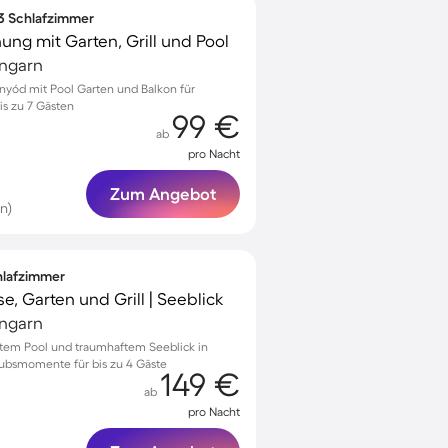
 3 Schlafzimmer
g mit Garten, Grill und Pool
Ungarn
nyód mit Pool Garten und Balkon für
s zu 7 Gästen
99 €
ab
pro Nacht
Zum Angebot
n)
chlafzimmer
e, Garten und Grill | Seeblick
Ungarn
vatem Pool und traumhaftem Seeblick in
aubsmomente für bis zu 4 Gäste
149 €
ab
pro Nacht