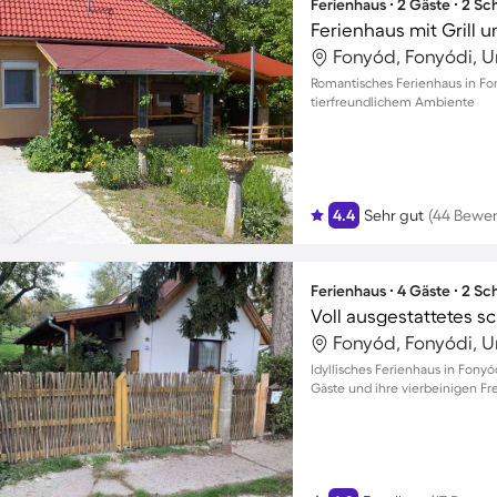
Ferienhaus ∙ 2 Gäste ∙ 2 S
Fonyód, Fonyódi, 
Romantisches Ferienhaus in Fo
tierfreundlichem Ambiente
4.4
Sehr gut
(44 Bewe
Ferienhaus ∙ 4 Gäste ∙ 2 S
Fonyód, Fonyódi, 
Idyllisches Ferienhaus in Fonyó
Gäste und ihre vierbeinigen F