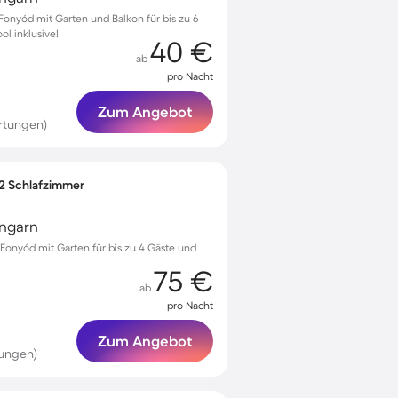
onyód mit Garten und Balkon für bis zu 6
l inklusive!
40 €
ab
pro Nacht
Zum Angebot
rtungen)
 2 Schlafzimmer
Ungarn
onyód mit Garten für bis zu 4 Gäste und
75 €
ab
pro Nacht
Zum Angebot
tungen)