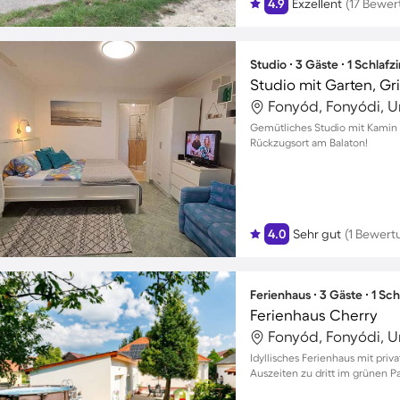
4.9
Exzellent
(17 Bewe
Studio ∙ 3 Gäste ∙ 1 Schlaf
Studio mit Garten, Gri
Fonyód, Fonyódi, 
Gemütliches Studio mit Kamin u
Rückzugsort am Balaton!
4.0
Sehr gut
(1 Bewert
Ferienhaus ∙ 3 Gäste ∙ 1 Sc
Ferienhaus Cherry
Fonyód, Fonyódi, 
Idyllisches Ferienhaus mit pri
Auszeiten zu dritt im grünen P