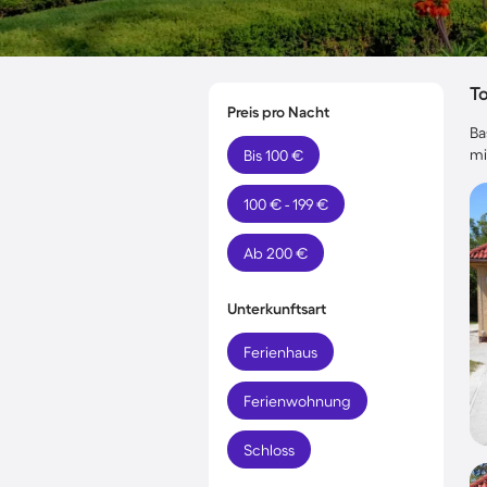
T
Preis pro Nacht
Ba
mi
Bis 100 €
100 € - 199 €
Ab 200 €
Unterkunftsart
Ferienhaus
Ferienwohnung
Schloss