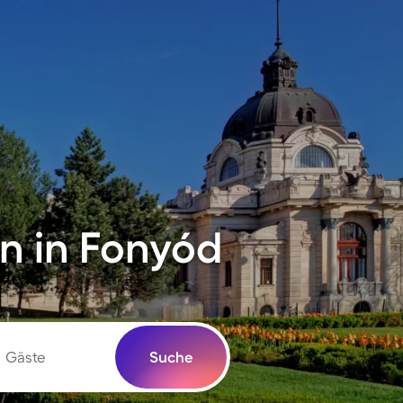
n in Fonyód
Gäste
Suche