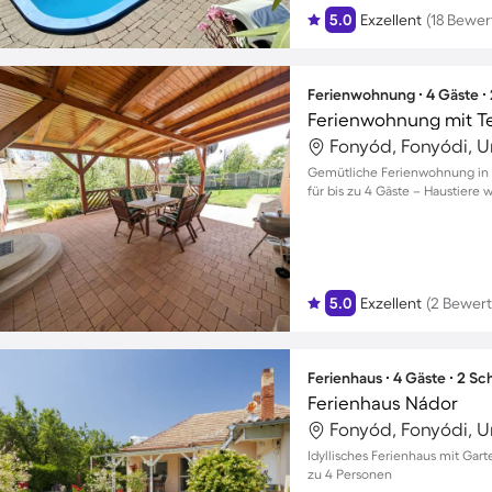
5.0
Exzellent
(18 Bewe
Ferienwohnung ∙ 4 Gäste ∙
Ferienwohnung mit T
Fonyód, Fonyódi, 
Gemütliche Ferienwohnung in 
für bis zu 4 Gäste – Haustiere
5.0
Exzellent
(2 Bewer
Ferienhaus ∙ 4 Gäste ∙ 2 S
Ferienhaus Nádor
Fonyód, Fonyódi, 
Idyllisches Ferienhaus mit Gart
zu 4 Personen