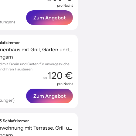
pro Nacht
Zum Angebot
rtungen)
chlafzimmer
Voll ausgestattetes Ferienhaus mit Grill, Garten und Terrasse | Haustiere sind willkommen
Ungarn
ód mit Kamin und Garten für unvergessliche
nd Ihren Haustieren
120 €
ab
pro Nacht
Zum Angebot
rtungen)
 3 Schlafzimmer
Wunderschöne Ferienwohnung mit Terrasse, Grill und Garten
Ungarn