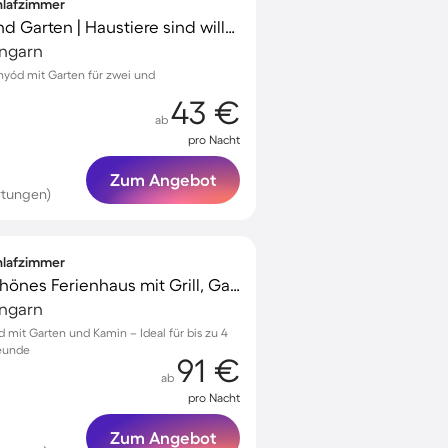
chlafzimmer
Ferienhaus mit Grill und Garten | Haustiere sind willkommen
Ungarn
nyód mit Garten für zwei und
43 €
ab
pro Nacht
Zum Angebot
rtungen)
chlafzimmer
Voll ausgestattetes schönes Ferienhaus mit Grill, Garten und Terrasse | Haustierfreundlich
Ungarn
d mit Garten und Kamin – Ideal für bis zu 4
reunde
91 €
ab
pro Nacht
Zum Angebot