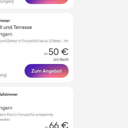
rtungen)
zimmer
ll und Terrasse
Ungarn
nd Garten in Fonyód für bis zu 3 Gäste – Ihr
50 €
ab
pro Nacht
Zum Angebot
ung)
hlafzimmer
Ungarn
vatem Pool in Fonyód für entspannte
aradies
66 €
ab