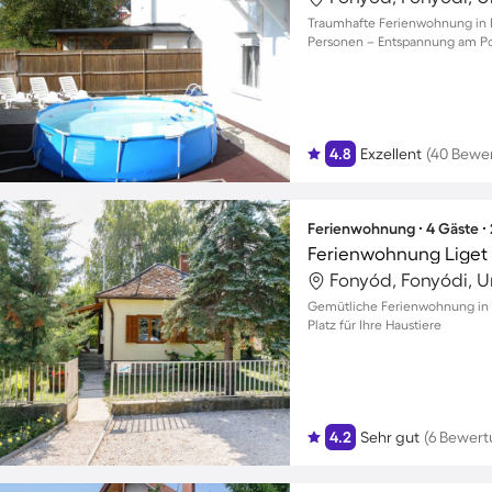
Traumhafte Ferienwohnung in F
Personen – Entspannung am Poo
4.8
Exzellent
(40 Bewe
Ferienwohnung ∙ 4 Gäste ∙
Ferienwohnung Liget
Fonyód, Fonyódi, 
Gemütliche Ferienwohnung in F
Platz für Ihre Haustiere
4.2
Sehr gut
(6 Bewer