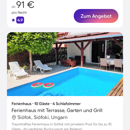
91 €
ab
pro Nacht
Zum Angebot
4.9
Ferienhaus ∙ 10 Gäste ∙ 4 Schlafzimmer
Ferienhaus mit Terrasse, Garten und Grill
Siófok, Siófoki, Ungarn
Traumhaftes Ferienhaus in Siófok mit privatem Pool für bis zu 10
Gäste - Ihr perfekter Rückzugsort am Balaton!