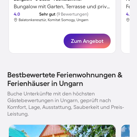
Bungalow mit Garten, Terrasse und privatem Pool | Poolblick
Fer
4.0
Sehr gut
(9 Bewertungen)
4.0
Balatonkeresztúr, Komitat Somogy, Ungarn
Bal
Zum Angebot
Bestbewertete Ferienwohnungen &
Ferienhäuser in Ungarn
Buche Unterkünfte mit den höchsten
Gästebewertungen in Ungarn, geprüft nach
Komfort, Lage, Ausstattung, Sauberkeit und Preis-
Leistung.