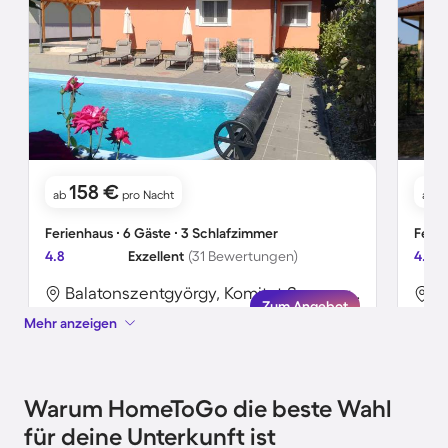
158 €
ab
pro Nacht
ab
Ferienhaus ∙ 6 Gäste ∙ 3 Schlafzimmer
Ferie
4.8
Exzellent
(31 Bewertungen)
4.6
Balatonszentgyörgy, Komitat Somogy, Ungarn
Z
Zum Angebot
Mehr anzeigen
Warum HomeToGo die beste Wahl
für deine Unterkunft ist