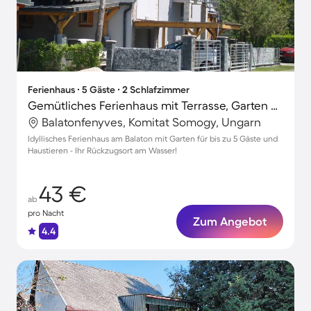
Ferienhaus ∙ 5 Gäste ∙ 2 Schlafzimmer
Gemütliches Ferienhaus mit Terrasse, Garten und Grill | Haustierfreundlich
Balatonfenyves, Komitat Somogy, Ungarn
Idyllisches Ferienhaus am Balaton mit Garten für bis zu 5 Gäste und
Haustieren - Ihr Rückzugsort am Wasser!
43 €
ab
pro Nacht
Zum Angebot
4.4