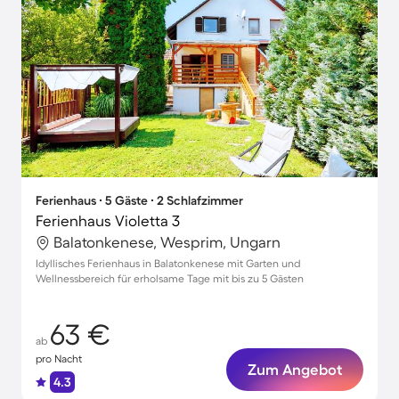
Ferienhaus ∙ 5 Gäste ∙ 2 Schlafzimmer
Ferienhaus Violetta 3
Balatonkenese, Wesprim, Ungarn
Idyllisches Ferienhaus in Balatonkenese mit Garten und
Wellnessbereich für erholsame Tage mit bis zu 5 Gästen
63 €
ab
pro Nacht
Zum Angebot
4.3