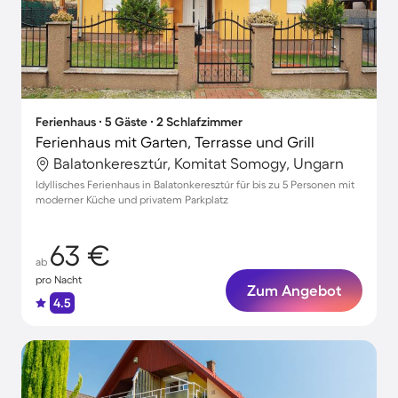
Ferienhaus ∙ 5 Gäste ∙ 2 Schlafzimmer
Ferienhaus mit Garten, Terrasse und Grill
Balatonkeresztúr, Komitat Somogy, Ungarn
Idyllisches Ferienhaus in Balatonkeresztúr für bis zu 5 Personen mit
moderner Küche und privatem Parkplatz
63 €
ab
pro Nacht
Zum Angebot
4.5