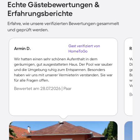
Echte Gästebewertungen &
Erfahrungsberichte
Erfahre, wie unsere verifizierten Bewertungen gesammelt
und geprüft werden.
Gast verifiziert von
Armin D.
Ramo
HomeToGo
Wir hatten einen sehr schönen Aufenthalt in dem
Wir w
geräumigen, gut ausgestatteten Haus. Der Pool war sauber
Die Ei
und die Umgebung ruhig zum Entspannen. Besonders
gepfl
haben wir uns mit unserer Vermieterin verstanden. Sie war
Balat
für alle Fragen offen.
wunde
Vermi
Bewertet am 28.07.2026 | Paar
haben
Bewer
verwöh
Danke
und w