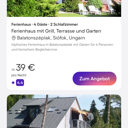
Ferienhaus ∙ 4 Gäste ∙ 2 Schlafzimmer
Ferienhaus mit Grill, Terrasse und Garten
Balatonszéplak, Siófok, Ungarn
Idyllisches Ferienhaus in Balatonszéplak mit Garten für 4 Personen
und tierischem Begleitservice
39 €
ab
pro Nacht
Zum Angebot
4.4