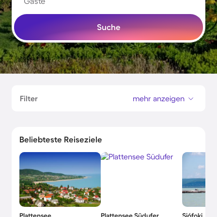
Gäste
Suche
Filter
mehr anzeigen
Beliebteste Reiseziele
Plattensee
Plattensee Südufer
Siófoki