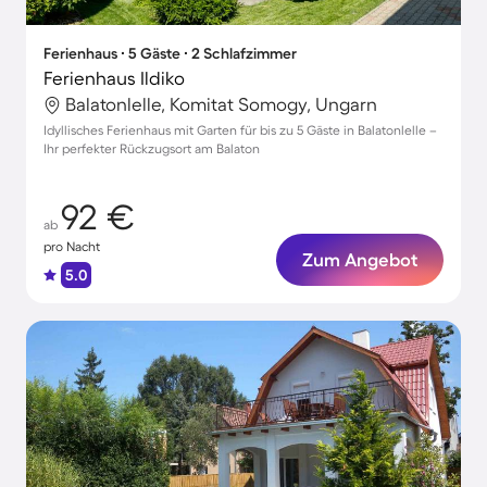
Ferienhaus ∙ 5 Gäste ∙ 2 Schlafzimmer
Ferienhaus Ildiko
Balatonlelle, Komitat Somogy, Ungarn
Idyllisches Ferienhaus mit Garten für bis zu 5 Gäste in Balatonlelle –
Ihr perfekter Rückzugsort am Balaton
92 €
ab
pro Nacht
Zum Angebot
5.0