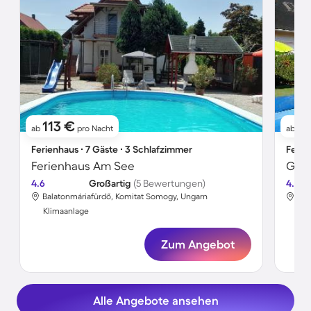
113 €
9
ab
pro Nacht
ab
Ferienhaus ∙ 7 Gäste ∙ 3 Schlafzimmer
Ferie
Ferienhaus Am See
4.6
Großartig
(5 Bewertungen)
4.5
Balatonmáriafürdő, Komitat Somogy, Ungarn
Bal
Klimaanlage
Kli
Zum Angebot
Alle Angebote ansehen