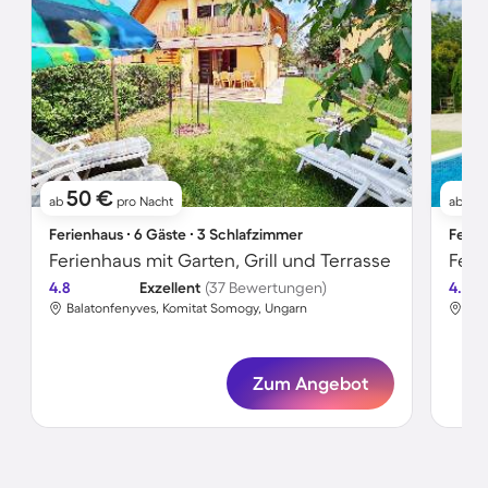
50 €
1
ab
pro Nacht
ab
Ferienhaus ∙ 6 Gäste ∙ 3 Schlafzimmer
Ferie
Ferienhaus mit Garten, Grill und Terrasse
Feri
4.8
Exzellent
(37 Bewertungen)
4.5
Balatonfenyves, Komitat Somogy, Ungarn
Bal
Zum Angebot