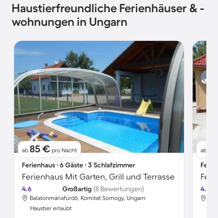
Haustierfreundliche Ferienhäuser & -
wohnungen in Ungarn
85 €
6
ab
pro Nacht
ab
Ferienhaus ∙ 6 Gäste ∙ 3 Schlafzimmer
Ferie
Ferienhaus Mit Garten, Grill und Terrasse
4.6
Großartig
(8 Bewertungen)
4.4
Balatonmáriafürdő, Komitat Somogy, Ungarn
Fon
Haustier erlaubt
Hau