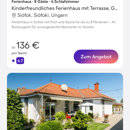
Ferienhaus ∙ 8 Gäste ∙ 4 Schlafzimmer
Kinderfreundliches Ferienhaus mit Terrasse, Grill und Sauna
Siófok, Siófoki, Ungarn
Ferienhaus in Siófok mit Pool und Sauna für bis zu 8 Personen – Ihr
Rückzugsort für unvergessliche Momente im Grünen
136 €
ab
pro Nacht
Zum Angebot
4.7