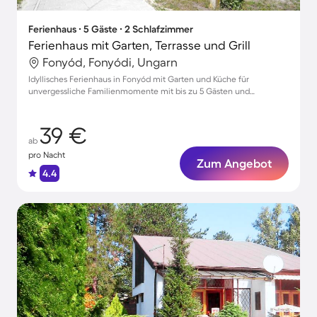
Ferienhaus ∙ 5 Gäste ∙ 2 Schlafzimmer
Ferienhaus mit Garten, Terrasse und Grill
Fonyód, Fonyódi, Ungarn
Idyllisches Ferienhaus in Fonyód mit Garten und Küche für
unvergessliche Familienmomente mit bis zu 5 Gästen und
Haustieren
39 €
ab
pro Nacht
Zum Angebot
4.4