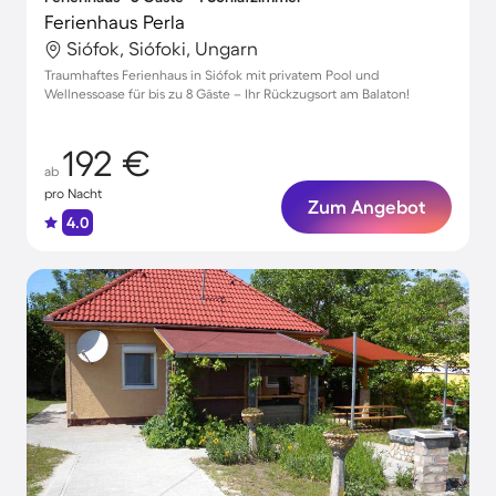
Ferienhaus Perla
Siófok, Siófoki, Ungarn
Traumhaftes Ferienhaus in Siófok mit privatem Pool und
Wellnessoase für bis zu 8 Gäste – Ihr Rückzugsort am Balaton!
192 €
ab
pro Nacht
Zum Angebot
4.0