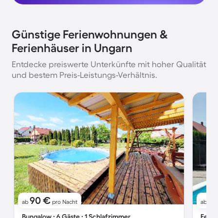
Günstige Ferienwohnungen &
Ferienhäuser in Ungarn
Entdecke preiswerte Unterkünfte mit hoher Qualität
und bestem Preis-Leistungs-Verhältnis.
90 €
3
ab
pro Nacht
ab
Bungalow ∙ 6 Gäste ∙ 1 Schlafzimmer
Ferie