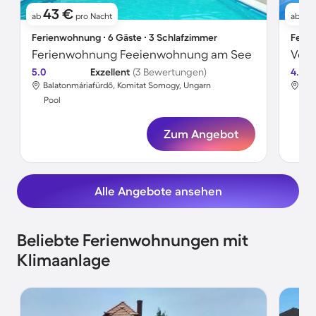
43 €
8
ab
pro Nacht
ab
Ferienwohnung ∙ 6 Gäste ∙ 3 Schlafzimmer
Ferie
Ferienwohnung Feeienwohnung am See
5.0
Exzellent
(3 Bewertungen)
4.4
Balatonmáriafürdő, Komitat Somogy, Ungarn
Bal
Pool
Poo
Zum Angebot
Alle Angebote ansehen
Beliebte Ferienwohnungen mit
Klimaanlage