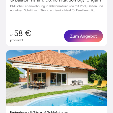
Idyllische Ferienwohnung in Balatonmáriafürdő mit Pool, Garten und
nur einen Schritt vom Strand entfernt – ideal für Familien mit
Haustieren!
58 €
ab
Zum Angebot
pro Nacht
Ferienhaus ∙ 8 Gäste ∙ 4 Schlafzimmer