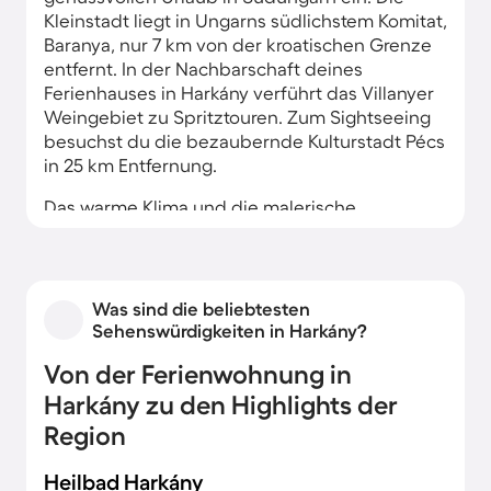
Kleinstadt liegt in Ungarns südlichstem Komitat,
Baranya, nur 7 km von der kroatischen Grenze
entfernt. In der Nachbarschaft deines
Ferienhauses in Harkány verführt das Villanyer
Weingebiet zu Spritztouren. Zum Sightseeing
besuchst du die bezaubernde Kulturstadt Pécs
in 25 km Entfernung.
Das warme Klima und die malerische
Landschaft geben der Region einen
mediterranen Charakter. Damit ist die
Umgebung von Harkány ideal für
Wanderungen. Feinschmecker kehren
Was sind die beliebtesten
unterwegs in urigen Landgasthöfen oder
Sehenswürdigkeiten in Harkány?
Weinkellern ein. Zum Relaxen verlockt das
Von der Ferienwohnung in
Thermalbad in Harkány. Und nach einem
erlebnisreichen Tag bietet deine gemütliche
Harkány zu den Highlights der
Ferienwohnung einen erholsamen
Region
Rückzugsort.
Heilbad Harkány