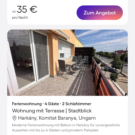
35 €
ab
Zum Angebot
pro Nacht
Ferienwohnung ∙ 4 Gäste ∙ 2 Schlafzimmer
Wohnung mit Terrasse | Stadtblick
Harkány, Komitat Baranya, Ungarn
Moderne Ferienwohnung mit Balkon in Harkány für unvergessliche
Auszeiten mit bis zu 4 Gästen und privatem Parkplatz