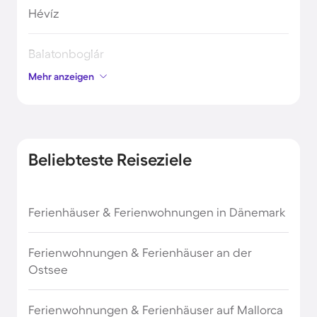
Hévíz
Balatonboglár
Mehr anzeigen
Zalakaros
Fonyód
Beliebteste Reiseziele
Zamárdi
Ferienhäuser & Ferienwohnungen in Dänemark
Gyenesdiás
Ferienwohnungen & Ferienhäuser an der
Keszthely
Ostsee
Balatongyörök
Ferienwohnungen & Ferienhäuser auf Mallorca