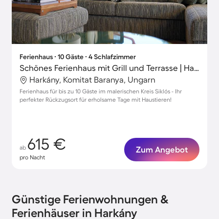
Ferienhaus ∙ 10 Gäste ∙ 4 Schlafzimmer
Schönes Ferienhaus mit Grill und Terrasse | Haustiere erlaubt
Harkány, Komitat Baranya, Ungarn
Ferienhaus für bis zu 10 Gäste im malerischen Kreis Siklós - Ihr
perfekter Rückzugsort für erholsame Tage mit Haustieren!
615 €
ab
Zum Angebot
pro Nacht
Günstige Ferienwohnungen &
Ferienhäuser in Harkány