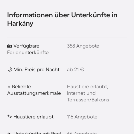
Informationen über Unterkünfte in
Harkány
🏡 Verfügbare
358 Angebote
Ferienunterkünfte
🌙 Min. Preis pro Nacht
ab 21 €
⭐ Beliebte
Haustiere erlaubt,
Ausstattungsmerkmale
Internet und
Terrassen/Balkons
🐾 Haustiere erlaubt
116 Angebote
🏊 Unterkünfte mit Pool
64 Angebote