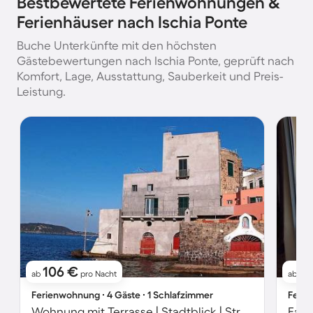
Bestbewertete Ferienwohnungen &
Ferienhäuser nach Ischia Ponte
Buche Unterkünfte mit den höchsten
Gästebewertungen nach Ischia Ponte, geprüft nach
Komfort, Lage, Ausstattung, Sauberkeit und Preis-
Leistung.
106 €
1
ab
pro Nacht
ab
Ferienwohnung ∙ 4 Gäste ∙ 1 Schlafzimmer
Ferie
Wohnung mit Terrasse | Stadtblick | Strand in der Nähe