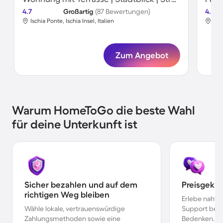
4.7
Großartig
(87 Bewertungen)
4.7
Ischia Ponte, Ischia Insel, Italien
Isch
Zum Angebot
Warum HomeToGo die beste Wahl
für deine Unterkunft ist
Sicher bezahlen und auf dem
Preisgekr
richtigen Weg bleiben
Erlebe nahtl
Wähle lokale, vertrauenswürdige
Support bei 
Zahlungsmethoden sowie eine
Bedenken.