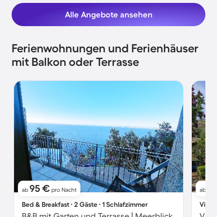
Alle Angebote ansehen
Ferienwohnungen und Ferienhäuser
mit Balkon oder Terrasse
95 €
1
ab
pro Nacht
ab
Bed & Breakfast ∙ 2 Gäste ∙ 1 Schlafzimmer
Villa 
B&B mit Garten und Terrasse | Meerblick
Vill