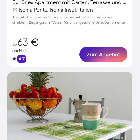
Schönes Apartment mit Garten, Terrasse und Grill | Stadtblick | Strand in der Nähe
Ischia Ponte, Ischia Insel, Italien
Traumhafte Ferienwohnung in Ischia mit Balkon, Garten und
direktem Zugang zum Wasser für unvergessliche Urlaubsmomente
63 €
ab
pro Nacht
Zum Angebot
4.7