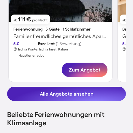
111 €
12
ab
pro Nacht
ab
Ferienwohnung ∙ 5 Gäste ∙ 1 Schlafzimmer
Bed &
Familienfreundliches gemütliches Apartment mit Grill, Terrasse und Whirlpool | Meerblick | Hunde erlaubt
5.0
Exzellent
(1 Bewertung)
5.0
Ischia Ponte, Ischia Insel, Italien
Isch
Haustier erlaubt
Hau
Zum Angebot
Alle Angebote ansehen
Beliebte Ferienwohnungen mit
Klimaanlage