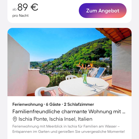
89 €
ab
Zum Angebot
pro Nacht
Ferienwohnung ∙ 6 Gäste ∙ 2 Schlafzimmer
Familienfreundliche charmante Wohnung mit Garten, schnellem Internet und Terrasse | Gartenblick
Ischia Ponte, Ischia Insel, Italien
Ferienwohnung mit Meerblick in Ischia für Familien am Wasser –
Entspannen im Garten und genießen Sie unvergessliche Momente!