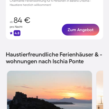
Charmante Ferienwohnung für 4 Personen in Barano D'Ischia -
Haustiere herzlich willkommen!
84 €
ab
pro Nacht
Zum Angebot
4.8
Haustierfreundliche Ferienhäuser & -
wohnungen nach Ischia Ponte