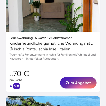
Ferienwohnung ∙ 5 Gäste ∙ 2 Schlafzimmer
Kinderfreundliche gemütliche Wohnung mit Whirlpool | Stadtblick | Nah am Strand | Perfekt für die Arbeit von Zuhause | Haustiere erlaubt
Ischia Ponte, Ischia Insel, Italien
Traumhafte Ferienwohnung in Ischia für Familien mit Whirlpool und
Haustieren – Ihr perfekter Rückzugsort!
70 €
ab
pro Nacht
Zum Angebot
5.0