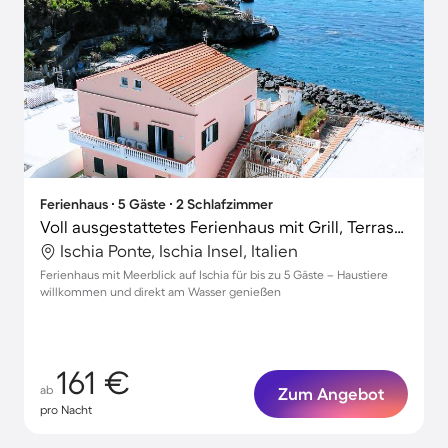
Ferienhaus ∙ 5 Gäste ∙ 2 Schlafzimmer
Voll ausgestattetes Ferienhaus mit Grill, Terrasse und schnellem Internet | Stadtblick | Perfekt für die Arbeit von Zuhause | Hunde erlaubt
Ischia Ponte, Ischia Insel, Italien
Ferienhaus mit Meerblick auf Ischia für bis zu 5 Gäste – Haustiere
willkommen und direkt am Wasser genießen
161 €
ab
Zum Angebot
pro Nacht