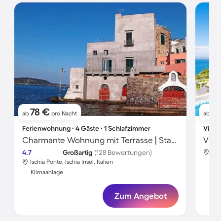
78 €
2
ab
pro Nacht
ab
Ferienwohnung ∙ 4 Gäste ∙ 1 Schlafzimmer
Villa 
Charmante Wohnung mit Terrasse | Stadtblick | Nah am Strand
4.7
Großartig
(128 Bewertungen)
Isch
Ischia Ponte, Ischia Insel, Italien
Kli
Klimaanlage
Zum Angebot