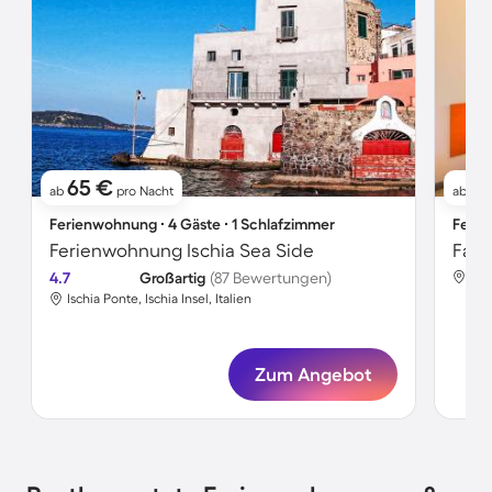
65 €
11
ab
pro Nacht
ab
Ferienwohnung ∙ 4 Gäste ∙ 1 Schlafzimmer
Ferie
Ferienwohnung Ischia Sea Side
4.7
Großartig
(87 Bewertungen)
Isch
Ischia Ponte, Ischia Insel, Italien
Zum Angebot