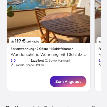
119 €
1
ab
pro Nacht
ab
Ferienwohnung ∙ 2 Gäste ∙ 1 Schlafzimmer
Ferie
Wunderschöne Wohnung mit 1 Schlafzimmer für 2 Personen
5.0
Exzellent
(2 Bewertungen)
5.0
Procida, Neapel, Italien
Pro
Zum Angebot