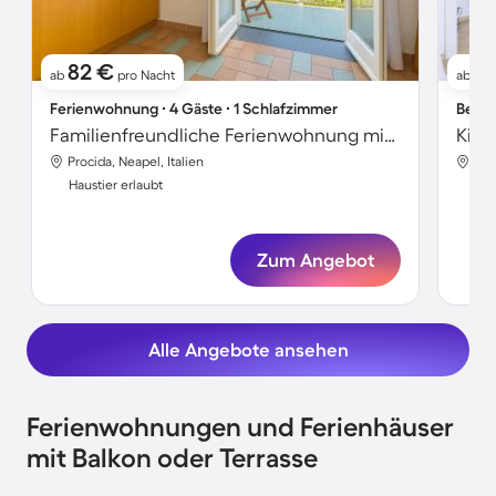
82 €
7
ab
pro Nacht
ab
Ferienwohnung ∙ 4 Gäste ∙ 1 Schlafzimmer
Bed &
Familienfreundliche Ferienwohnung mit Terrasse | Strand in der Nähe | Hunde erlaubt
Procida, Neapel, Italien
Pro
Haustier erlaubt
Hau
Zum Angebot
Alle Angebote ansehen
Ferienwohnungen und Ferienhäuser
mit Balkon oder Terrasse