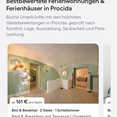
Bestbewertete Ferienwohnungen &
Ferienhäuser in Procida
Buche Unterkünfte mit den höchsten
Gästebewertungen in Procida, geprüft nach
Komfort, Lage, Ausstattung, Sauberkeit und Preis-
Leistung.
161 €
1
ab
pro Nacht
ab
Bed & Breakfast ∙ 2 Gäste ∙ 1 Schlafzimmer
Bed &
Bed & Breakfast mit Terrasse | Gartenblick