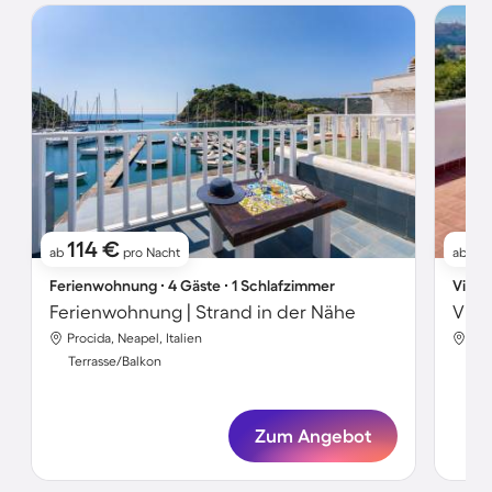
114 €
2
ab
pro Nacht
ab
Ferienwohnung ∙ 4 Gäste ∙ 1 Schlafzimmer
Villa 
Ferienwohnung | Strand in der Nähe
Vill
Procida, Neapel, Italien
Pro
Terrasse/Balkon
Ter
Zum Angebot