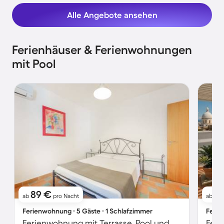
Alle Angebote ansehen
Ferienhäuser & Ferienwohnungen
mit Pool
89 €
81
ab
pro Nacht
ab
Ferienwohnung ∙ 5 Gäste ∙ 1 Schlafzimmer
Ferie
Ferienwohnung mit Terrasse, Pool und Grill | Gartenblick | Strand in der Nähe