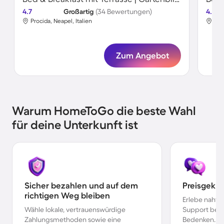
4.7
Großartig
(34 Bewertungen)
4.7
Procida, Neapel, Italien
Pro
Zum Angebot
Warum HomeToGo die beste Wahl
für deine Unterkunft ist
Sicher bezahlen und auf dem
Preisgekr
richtigen Weg bleiben
Erlebe nahtl
Wähle lokale, vertrauenswürdige
Support bei 
Zahlungsmethoden sowie eine
Bedenken.