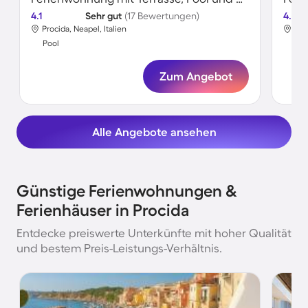
4.1
Sehr gut
(17 Bewertungen)
4.0
Procida, Neapel, Italien
Pro
Pool
Poo
Zum Angebot
Alle Angebote ansehen
Günstige Ferienwohnungen &
Ferienhäuser in Procida
Entdecke preiswerte Unterkünfte mit hoher Qualität
und bestem Preis-Leistungs-Verhältnis.