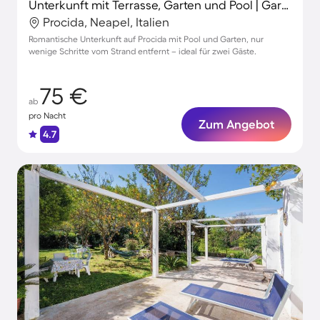
Unterkunft mit Terrasse, Garten und Pool | Gartenblick
Procida, Neapel, Italien
Romantische Unterkunft auf Procida mit Pool und Garten, nur
wenige Schritte vom Strand entfernt – ideal für zwei Gäste.
75 €
ab
pro Nacht
Zum Angebot
4.7