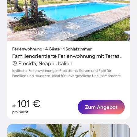
Ferienwohnung ∙ 4 Gäste ∙ 1 Schlafzimmer
Familienorientierte Ferienwohnung mit Terrasse, Pool und Garten | Strand in der Nähe | Hunde erlaubt
Procida, Neapel, Italien
Idyllische Ferienwohnung in Procida mit Garten und Pool für
Familien und Haustiere, ideal für unvergessliche Urlaubsmomente
101 €
ab
Zum Angebot
pro Nacht