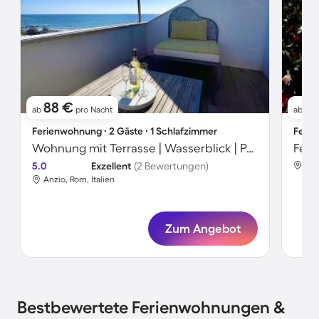
88 €
2
ab
pro Nacht
ab
Ferienwohnung ∙ 2 Gäste ∙ 1 Schlafzimmer
Ferie
Wohnung mit Terrasse | Wasserblick | Perfekt für die Arbeit von Zuhause
Feri
5.0
Exzellent
(2 Bewertungen)
Anz
Anzio, Rom, Italien
Zum Angebot
Bestbewertete Ferienwohnungen &