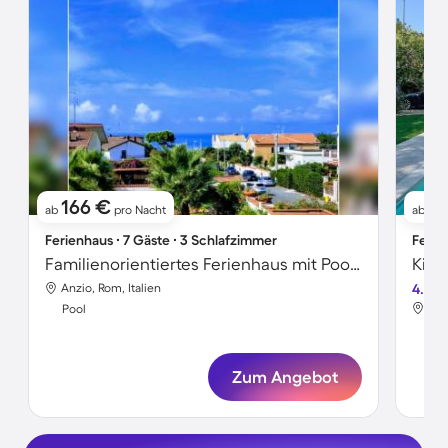
166 €
1
ab
pro Nacht
ab
Ferienhaus ∙ 7 Gäste ∙ 3 Schlafzimmer
Ferie
Familienorientiertes Ferienhaus mit Pool, Grill und Terrasse | Neben dem Strand
Anzio, Rom, Italien
4.8
Anz
Pool
Poo
Zum Angebot