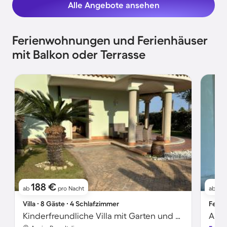
Alle Angebote ansehen
Ferienwohnungen und Ferienhäuser
mit Balkon oder Terrasse
188 €
71
ab
pro Nacht
ab
Villa ∙ 8 Gäste ∙ 4 Schlafzimmer
Ferie
Kinderfreundliche Villa mit Garten und Grill