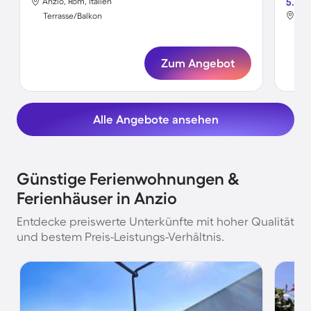
Anzio, Rom, Italien
5.0
Anz
Terrasse/Balkon
Ter
Zum Angebot
Alle Angebote ansehen
Günstige Ferienwohnungen &
Ferienhäuser in Anzio
Entdecke preiswerte Unterkünfte mit hoher Qualität
und bestem Preis-Leistungs-Verhältnis.