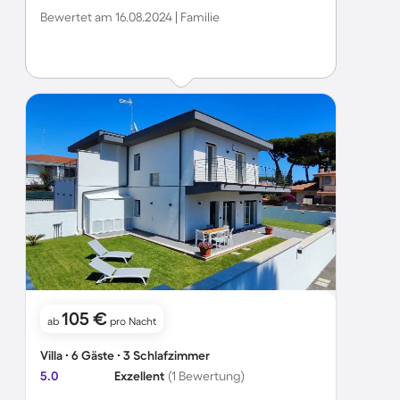
gesicherten Grundstück stehen lassen und muss alles zu
Bewertet am 16.08.2024 | Familie
Fuß erkunden !
105 €
ab
pro Nacht
Villa ∙ 6 Gäste ∙ 3 Schlafzimmer
5.0
Exzellent
(1 Bewertung)