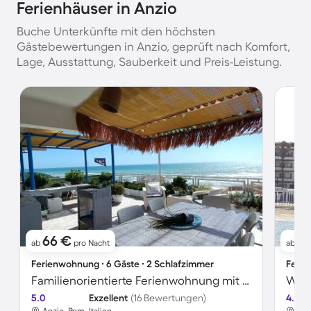
Ferienhäuser in Anzio
Buche Unterkünfte mit den höchsten
Gästebewertungen in Anzio, geprüft nach Komfort,
Lage, Ausstattung, Sauberkeit und Preis-Leistung.
66 €
1
ab
pro Nacht
ab
Ferienwohnung ∙ 6 Gäste ∙ 2 Schlafzimmer
Ferie
Familienorientierte Ferienwohnung mit Grill und Terrasse | Strandblick | Strand in der Nähe | Hunde erlaubt
5.0
Exzellent
(16 Bewertungen)
4.6
Anzio, Rom, Italien
Anz