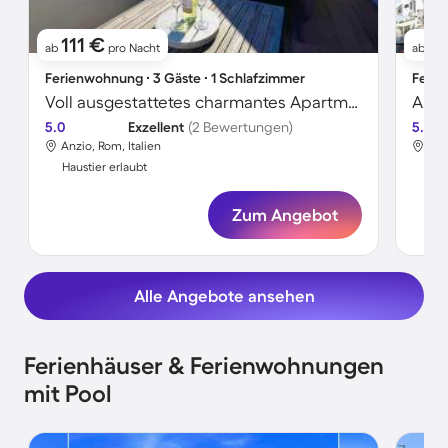
111 €
11
ab
pro Nacht
ab
Ferienwohnung ∙ 3 Gäste ∙ 1 Schlafzimmer
Ferie
Voll ausgestattetes charmantes Apartment mit Terrasse | Strand in der Nähe | Ideal für Homeoffice | Haustiere sind willkommen
5.0
Exzellent
(2 Bewertungen)
5.0
Anzio, Rom, Italien
Anz
Haustier erlaubt
Hau
Zum Angebot
Alle Angebote ansehen
Ferienhäuser & Ferienwohnungen
mit Pool