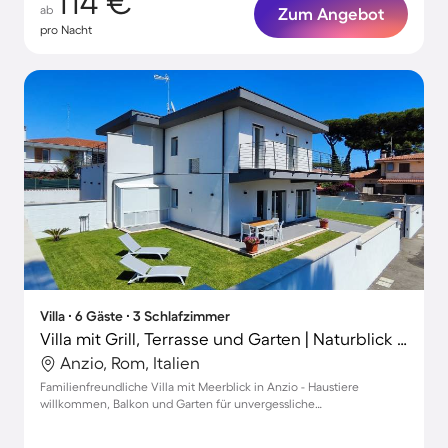
114 €
ab
Zum Angebot
pro Nacht
Villa ∙ 6 Gäste ∙ 3 Schlafzimmer
Villa mit Grill, Terrasse und Garten | Naturblick | Ideal für Homeoffice
Anzio, Rom, Italien
Familienfreundliche Villa mit Meerblick in Anzio - Haustiere
willkommen, Balkon und Garten für unvergessliche
Urlaubsmomente