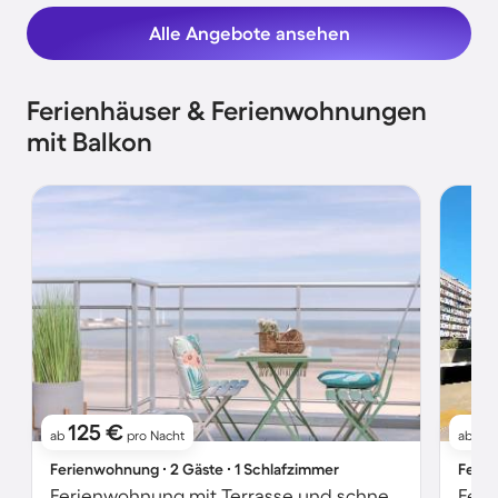
Alle Angebote ansehen
Ferienhäuser & Ferienwohnungen
mit Balkon
125 €
1
ab
pro Nacht
ab
Ferienwohnung ∙ 2 Gäste ∙ 1 Schlafzimmer
Ferie
Ferienwohnung mit Terrasse und schnellem Internet | Meerblick
Feri