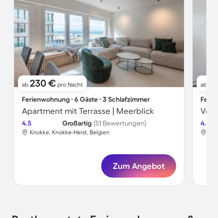
230 €
8
ab
pro Nacht
ab
Ferienwohnung ∙ 6 Gäste ∙ 3 Schlafzimmer
Ferie
Apartment mit Terrasse | Meerblick
4.5
Großartig
(51 Bewertungen)
4.5
Knokke, Knokke-Heist, Belgien
Kno
Zum Angebot