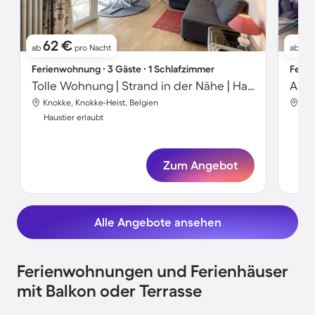
62 €
61
ab
pro Nacht
ab
Ferienwohnung ∙ 3 Gäste ∙ 1 Schlafzimmer
Ferie
Tolle Wohnung | Strand in der Nähe | Haustiere sind willkommen
Knokke, Knokke-Heist, Belgien
Kno
Haustier erlaubt
Hau
Zum Angebot
Alle Angebote ansehen
Ferienwohnungen und Ferienhäuser
mit Balkon oder Terrasse