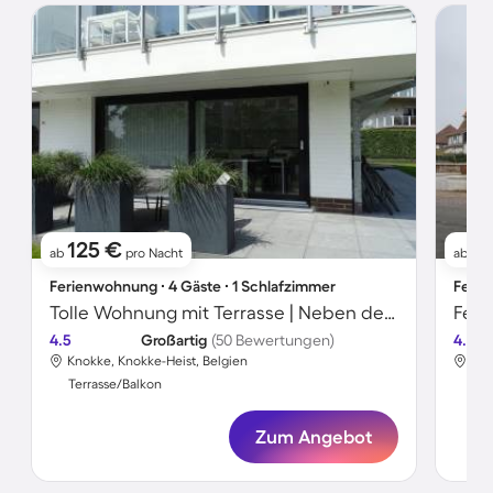
125 €
2
ab
pro Nacht
ab
Ferienwohnung ∙ 4 Gäste ∙ 1 Schlafzimmer
Ferie
Tolle Wohnung mit Terrasse | Neben dem Strand
Feri
4.5
Großartig
(50 Bewertungen)
4.4
Knokke, Knokke-Heist, Belgien
Kno
Terrasse/Balkon
Ter
Zum Angebot