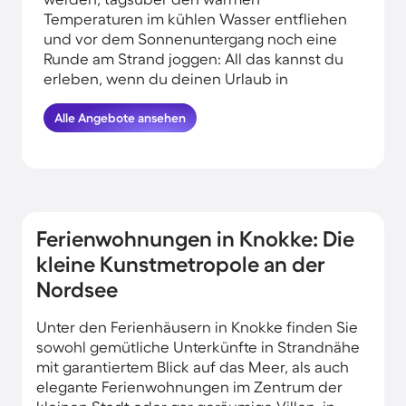
Temperaturen im kühlen Wasser entfliehen
und vor dem Sonnenuntergang noch eine
Runde am Strand joggen: All das kannst du
erleben, wenn du deinen Urlaub in
Strandnähe in Knokke verbringst.
HomeToGo hat für dich und deine Familie
Alle Angebote ansehen
die besten Angebote herausgesucht. Finde
hier die schönsten Ferienwohnungen und
Ferienhäuser in der Nähe von der Küste in
Knokke und komme garantiert erholt und
munter wieder nachhause.
Ferienwohnungen in Knokke: Die
kleine Kunstmetropole an der
Nordsee
Unter den Ferienhäusern in Knokke finden Sie
sowohl gemütliche Unterkünfte in Strandnähe
mit garantiertem Blick auf das Meer, als auch
elegante Ferienwohnungen im Zentrum der