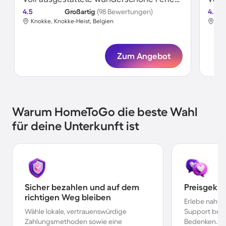
4.5
Großartig
(98 Bewertungen)
4.5
Knokke, Knokke-Heist, Belgien
Kno
Zum Angebot
Warum HomeToGo die beste Wahl
für deine Unterkunft ist
Sicher bezahlen und auf dem
Preisgekr
richtigen Weg bleiben
Erlebe nahtl
Wähle lokale, vertrauenswürdige
Support bei 
Zahlungsmethoden sowie eine
Bedenken.