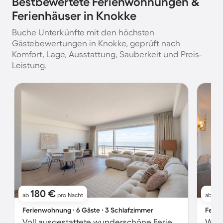
Bestbewertete Ferienwohnungen &
Ferienhäuser in Knokke
Buche Unterkünfte mit den höchsten
Gästebewertungen in Knokke, geprüft nach
Komfort, Lage, Ausstattung, Sauberkeit und Preis-
Leistung.
180 €
1
ab
pro Nacht
ab
Ferienwohnung ∙ 6 Gäste ∙ 3 Schlafzimmer
Ferie
Voll ausgestattete wunderschöne Ferienwohnung mit Terrasse | Meerblick | Neben dem Strand
Wohn