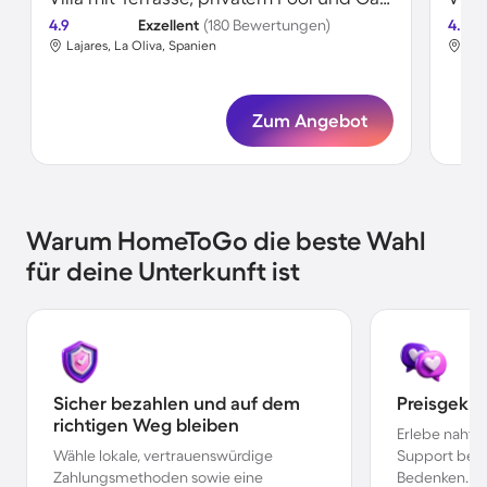
4.9
Exzellent
(180 Bewertungen)
4.8
Lajares, La Oliva, Spanien
Laj
Zum Angebot
Warum HomeToGo die beste Wahl
für deine Unterkunft ist
Sicher bezahlen und auf dem
Preisgekr
richtigen Weg bleiben
Erlebe nahtl
Wähle lokale, vertrauenswürdige
Support bei 
Zahlungsmethoden sowie eine
Bedenken.