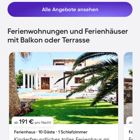
Alle Angebote ansehen
Ferienwohnungen und Ferienhäuser
mit Balkon oder Terrasse
191 €
76
ab
pro Nacht
ab
Ferienhaus ∙ 10 Gäste ∙ 1 Schlafzimmer
Ferie
Kinderfreundliches tolles Ferienhaus mit Garten, Grill und privatem Pool | Bergblick