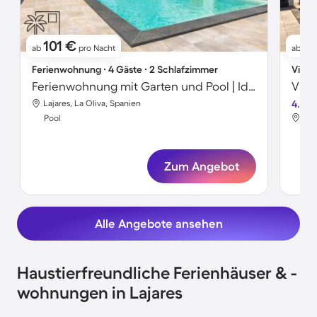
101 €
2
ab
pro Nacht
ab
Ferienwohnung ∙ 4 Gäste ∙ 2 Schlafzimmer
Villa 
Ferienwohnung mit Garten und Pool | Ideal für Homeoffice
Lajares, La Oliva, Spanien
4.7
Laj
Pool
Poo
Zum Angebot
Alle Angebote ansehen
Haustierfreundliche Ferienhäuser & -
wohnungen in Lajares