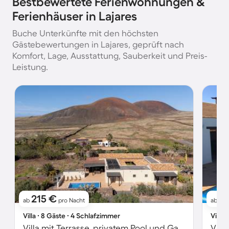
Bestbewertete Ferienwohnungen &
Ferienhäuser in Lajares
Buche Unterkünfte mit den höchsten
Gästebewertungen in Lajares, geprüft nach
Komfort, Lage, Ausstattung, Sauberkeit und Preis-
Leistung.
215 €
1
ab
pro Nacht
ab
Villa ∙ 8 Gäste ∙ 4 Schlafzimmer
Villa 
Villa mit Terrasse, privatem Pool und Garten | Bergblick
Vill