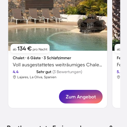
134 €
12
ab
pro Nacht
ab
Chalet ∙ 6 Gäste ∙ 3 Schlafzimmer
Ferie
Voll ausgestattetes weiträumiges Chalet mit Garten, Grill und Terrasse | Perfekt für die Arbeit von Zuhause
4.4
Sehr gut
(3 Bewertungen)
5.0
Lajares, La Oliva, Spanien
Laj
Zum Angebot