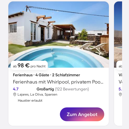
98 €
15
ab
pro Nacht
ab
Ferienhaus ∙ 4 Gäste ∙ 2 Schlafzimmer
Villa 
Ferienhaus mit Whirlpool, privatem Pool und schnellem Internet | Bergblick
4.7
Großartig
(122 Bewertungen)
5.0
Lajares, La Oliva, Spanien
Laj
Haustier erlaubt
Hau
Zum Angebot