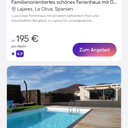
Familienorientiertes schönes Ferienhaus mit Garten, Grill und privatem Pool | Bergblick | Perfekt für die Arbeit von Zuhause
Lajares, La Oliva, Spanien
Luxuriöses Ferienhaus mit privatem beheiztem Pool und
traumhaftem Bergblick in Lajares für unvergessliche
Familienurlaube
195 €
ab
pro Nacht
Zum Angebot
4.9