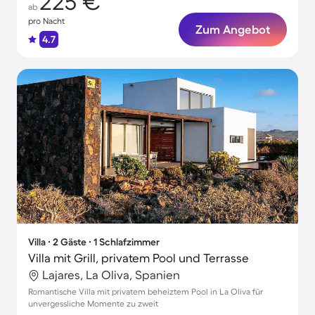
225 €
ab
pro Nacht
Zum Angebot
4.7
Villa ∙ 2 Gäste ∙ 1 Schlafzimmer
Villa mit Grill, privatem Pool und Terrasse
Lajares, La Oliva, Spanien
Romantische Villa mit privatem beheiztem Pool in La Oliva für
unvergessliche Momente zu zweit