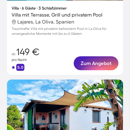
Villa ∙ 6 Gäste ∙ 3 Schlafzimmer
Villa mit Terrasse, Grill und privatem Pool
Lajares, La Oliva, Spanien
Traumhafte Villa mit privatem beheiztem Pool in La Oliva für
unvergessliche Momente mit bis zu 6 Gästen
149 €
ab
pro Nacht
Zum Angebot
5.0