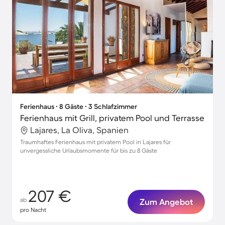
Ferienhaus ∙ 8 Gäste ∙ 3 Schlafzimmer
Ferienhaus mit Grill, privatem Pool und Terrasse
Lajares, La Oliva, Spanien
Traumhaftes Ferienhaus mit privatem Pool in Lajares für
unvergessliche Urlaubsmomente für bis zu 8 Gäste
207 €
ab
Zum Angebot
pro Nacht