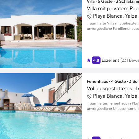
Villa ∙ 6 Gäste ∙ 3 Schlafzi
Villa mit privatem Pool
Playa Blanca, Yaiza
Traumhafte Villa mit beheiztem
unvergessliche Familienurlaub
4.8
Exzellent
(231 Bew
Ferienhaus ∙ 4 Gäste ∙ 3 S
Playa Blanca, Yaiza
Traumhaftes Ferienhaus in Play
unvergessliche Urlaubsmomente