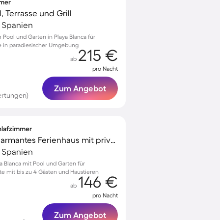
mmer
, Terrasse und Grill
, Spanien
 Pool und Garten in Playa Blanca für
e in paradiesischer Umgebung
215 €
ab
pro Nacht
Zum Angebot
ertungen)
chlafzimmer
Voll ausgestattetes charmantes Ferienhaus mit privatem Pool, Terrasse und Garten | Haustiere erlaubt
, Spanien
a Blanca mit Pool und Garten für
 mit bis zu 4 Gästen und Haustieren
146 €
ab
pro Nacht
Zum Angebot