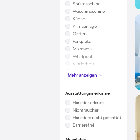
Spülmaschine
Waschmaschine
Küche
Klimaanlage
Garten
Parkplatz
Mikrowelle
Whirlpool
Kinderbett
Sauna
Mehr anzeigen
Kamin/Ofen
Ausstattungsmerkmale
Haustier erlaubt
Nichtraucher
Haustiere nicht gestattet
Barrierefrei
Aktivitäten