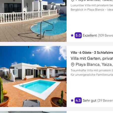
Luxuriöse Villa mit privatem
Bergblick in Playa Blanca – idea
5.0
Exzellent
(109 Bew
Villa ∙ 6 Gäste ∙ 3 Schlafzi
Villa mit Garten, priv
Playa Blanca, Yaiza
Traumhafte Villa mit privatem 
für unvergessliche Familienurl
4.3
Sehr gut
(39 Bewe