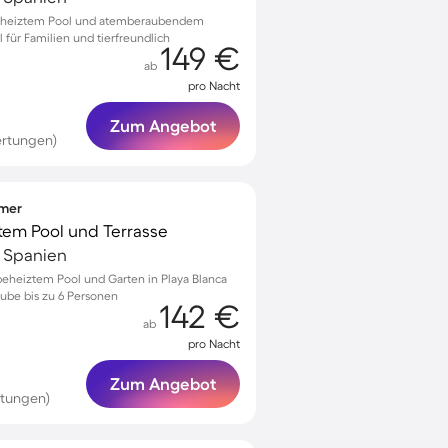
 beheiztem Pool und atemberaubendem
l für Familien und tierfreundlich
149 €
ab
pro Nacht
Zum Angebot
ertungen)
mmer
atem Pool und Terrasse
, Spanien
beheiztem Pool und Garten in Playa Blanca
aube bis zu 6 Personen
142 €
ab
pro Nacht
Zum Angebot
rtungen)