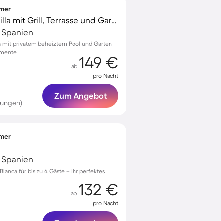
mmer
Familienfreundliche Villa mit Grill, Terrasse und Garten | Perfekt für die Arbeit von Zuhause
, Spanien
ca mit privatem beheiztem Pool und Garten
omente
149 €
ab
pro Nacht
Zum Angebot
tungen)
mmer
, Spanien
 Blanca für bis zu 4 Gäste – Ihr perfektes
132 €
ab
pro Nacht