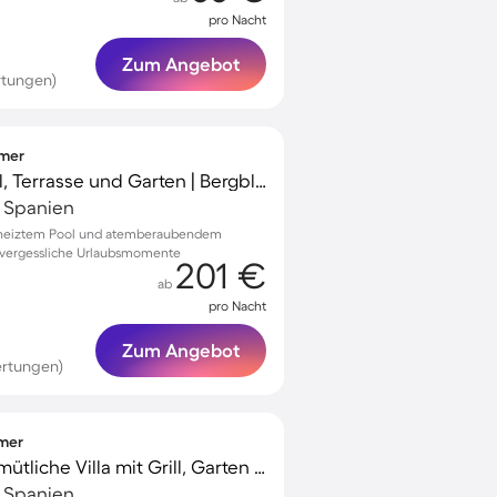
pro Nacht
Zum Angebot
rtungen)
mmer
Villa mit privatem Pool, Terrasse und Garten | Bergblick
, Spanien
 beheiztem Pool und atemberaubendem
 unvergessliche Urlaubsmomente
201 €
ab
pro Nacht
Zum Angebot
ertungen)
mmer
Kinderfreundliche gemütliche Villa mit Grill, Garten und Terrasse | Bergblick | Perfekt für die Arbeit von Zuhause
, Spanien