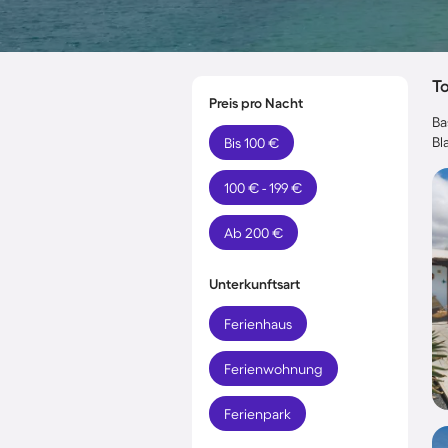
T
Preis pro Nacht
Ba
Bl
Bis 100 €
100 € - 199 €
Ab 200 €
Unterkunftsart
Ferienhaus
Ferienwohnung
Ferienpark