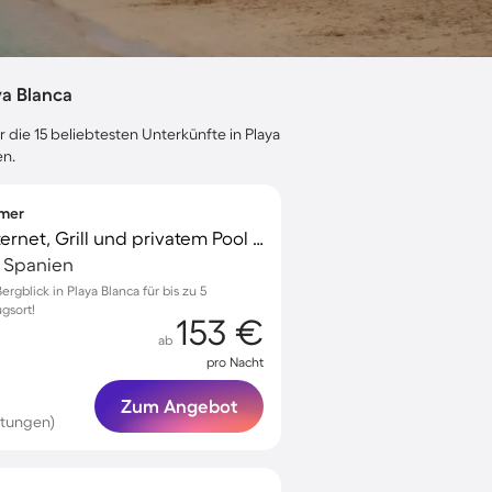
a Blanca
 die 15 beliebtesten Unterkünfte in Playa
en.
mmer
Villa mit schnellem Internet, Grill und privatem Pool | Gartenblick | Perfekt für die Arbeit von Zuhause
, Spanien
rgblick in Playa Blanca für bis zu 5
gsort!
153 €
ab
pro Nacht
Zum Angebot
rtungen)