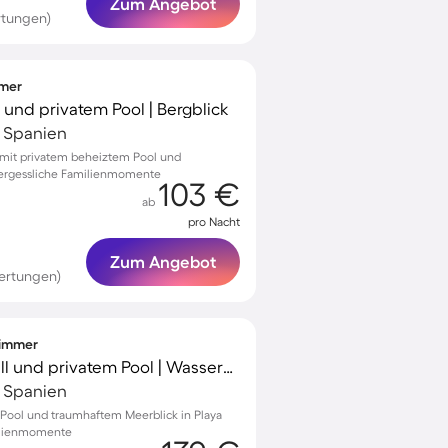
Zum Angebot
rtungen)
mmer
ll und privatem Pool | Bergblick
, Spanien
ja mit privatem beheiztem Pool und
vergessliche Familienmomente
103 €
ab
pro Nacht
Zum Angebot
ertungen)
fzimmer
Chalet mit Garten, Grill und privatem Pool | Wasserblick
, Spanien
 Pool und traumhaftem Meerblick in Playa
milienmomente