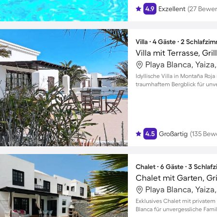
4.9
Exzellent
(27 Bewe
Villa ∙ 4 Gäste ∙ 2 Schlafzi
Villa mit Terrasse, Gri
Playa Blanca, Yaiza
Idyllische Villa in Montaña Ro
traumhaftem Bergblick für un
4.5
Großartig
(135 Bew
Chalet ∙ 6 Gäste ∙ 3 Schla
Playa Blanca, Yaiza
Exklusives Chalet mit privatem
Blanca für unvergessliche Fa