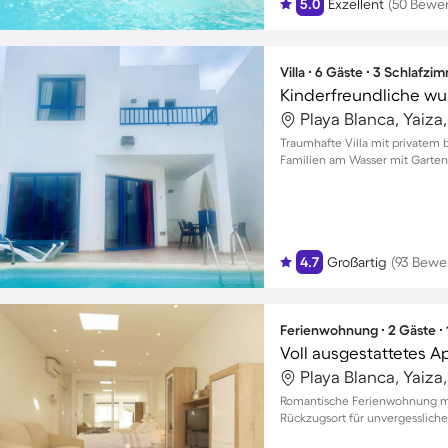
5.0
Exzellent
(50 Bewe
Villa ∙ 6 Gäste ∙ 3 Schlafzi
Playa Blanca, Yaiza
Traumhafte Villa mit privatem b
Familien am Wasser mit Garten
4.7
Großartig
(93 Bewe
Ferienwohnung ∙ 2 Gäste ∙
Playa Blanca, Yaiza
Romantische Ferienwohnung mit
Rückzugsort für unvergesslich