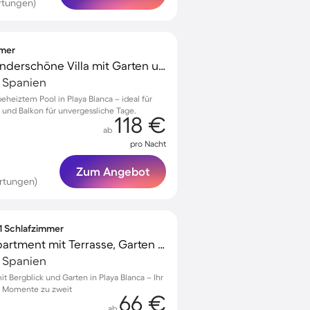
rtungen)
mmer
Kinderfreundliche wunderschöne Villa mit Garten und privatem Pool
, Spanien
eheiztem Pool in Playa Blanca – ideal für
 und Balkon für unvergessliche Tage.
118 €
ab
pro Nacht
Zum Angebot
rtungen)
 1 Schlafzimmer
Voll ausgestattetes Apartment mit Terrasse, Garten und Grill | Bergblick
, Spanien
 Bergblick und Garten in Playa Blanca – Ihr
e Momente zu zweit
66 €
ab