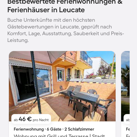
Bestbewertete Ferienwohnungen &
Ferienhäuser in Leucate
Buche Unterkünfte mit den höchsten
Gästebewertungen in Leucate, geprüft nach
Komfort, Lage, Ausstattung, Sauberkeit und Preis-
Leistung.
46 €
11
ab
pro Nacht
ab
Ferienwohnung ∙ 6 Gäste ∙ 2 Schlafzimmer
Ferie
Wohnung mit Grill und Terrasse | Stadtblick
Feri