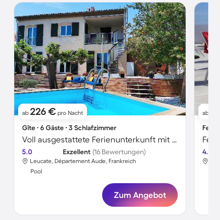
226 €
5
ab
pro Nacht
ab
Gîte ∙ 6 Gäste ∙ 3 Schlafzimmer
Ferie
Voll ausgestattete Ferienunterkunft mit Garten, privatem Pool und Terrasse
Feri
5.0
Exzellent
(16 Bewertungen)
4.2
Leucate, Département Aude, Frankreich
Leu
Pool
Poo
Zum Angebot