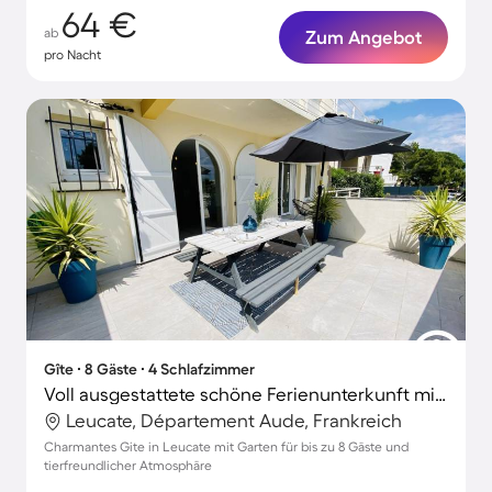
64 €
ab
Zum Angebot
pro Nacht
Gîte ∙ 8 Gäste ∙ 4 Schlafzimmer
Voll ausgestattete schöne Ferienunterkunft mit Grill, Terrasse und Garten | Nah am Strand | Haustierfreundlich
Leucate, Département Aude, Frankreich
Charmantes Gite in Leucate mit Garten für bis zu 8 Gäste und
tierfreundlicher Atmosphäre