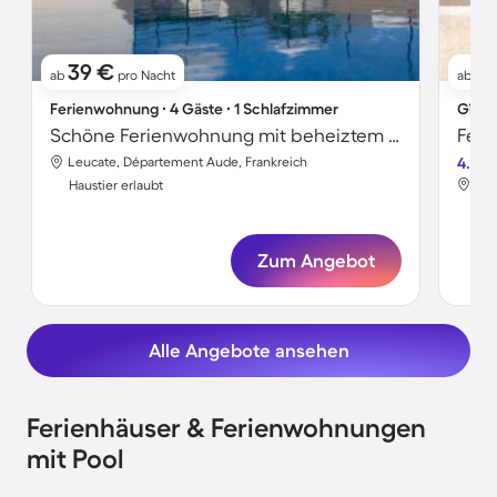
39 €
6
ab
pro Nacht
ab
Ferienwohnung ∙ 4 Gäste ∙ 1 Schlafzimmer
Gîte 
Schöne Ferienwohnung mit beheiztem Pool | Haustiere sind willkommen
Leucate, Département Aude, Frankreich
4.7
Leu
Haustier erlaubt
Hau
Zum Angebot
Alle Angebote ansehen
Ferienhäuser & Ferienwohnungen
mit Pool