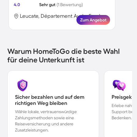
4.0
Sehr gut
(1 Bewertung)
Leucate, Département Aude, Frankreich
Zum Angebot
Warum HomeToGo die beste Wahl
für deine Unterkunft ist
Sicher bezahlen und auf dem
Preisgekr
richtigen Weg bleiben
Erlebe nahtl
Wähle lokale, vertrauenswürdige
Support bei 
Zahlungsmethoden sowie eine
Bedenken.
Reiseversicherung und andere
Zusatzleistungen.