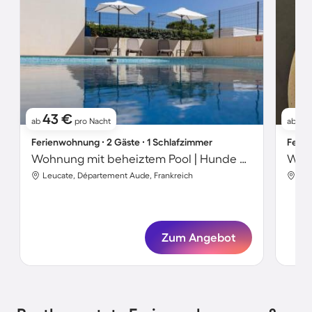
43 €
3
ab
pro Nacht
ab
Ferienwohnung ∙ 2 Gäste ∙ 1 Schlafzimmer
Ferie
Wohnung mit beheiztem Pool | Hunde erlaubt
Leucate, Département Aude, Frankreich
Leu
Zum Angebot