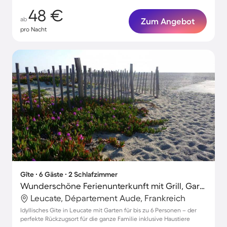
48 €
ab
Zum Angebot
pro Nacht
Gîte ∙ 6 Gäste ∙ 2 Schlafzimmer
Wunderschöne Ferienunterkunft mit Grill, Garten und Terrasse | Strand in der Nähe | Hunde erlaubt
Leucate, Département Aude, Frankreich
Idyllisches Gite in Leucate mit Garten für bis zu 6 Personen – der
perfekte Rückzugsort für die ganze Familie inklusive Haustiere