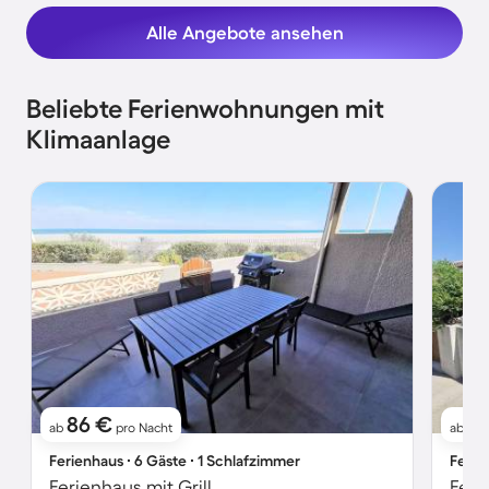
Alle Angebote ansehen
Beliebte Ferienwohnungen mit
Klimaanlage
86 €
51
ab
pro Nacht
ab
Ferienhaus ∙ 6 Gäste ∙ 1 Schlafzimmer
Ferie
Ferienhaus mit Grill