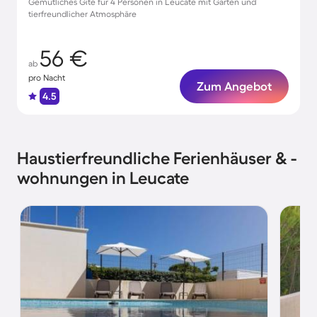
Gemütliches Gite für 4 Personen in Leucate mit Garten und
tierfreundlicher Atmosphäre
56 €
ab
pro Nacht
Zum Angebot
4.5
Haustierfreundliche Ferienhäuser & -
wohnungen in Leucate