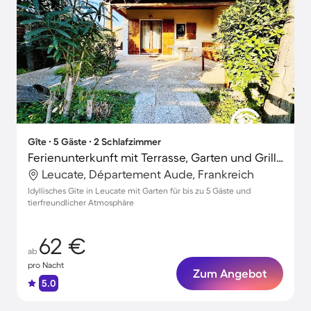
Gîte ∙ 5 Gäste ∙ 2 Schlafzimmer
Ferienunterkunft mit Terrasse, Garten und Grill | Neben dem Strand | Haustiere erlaubt
Leucate, Département Aude, Frankreich
Idyllisches Gite in Leucate mit Garten für bis zu 5 Gäste und
tierfreundlicher Atmosphäre
62 €
ab
pro Nacht
Zum Angebot
5.0