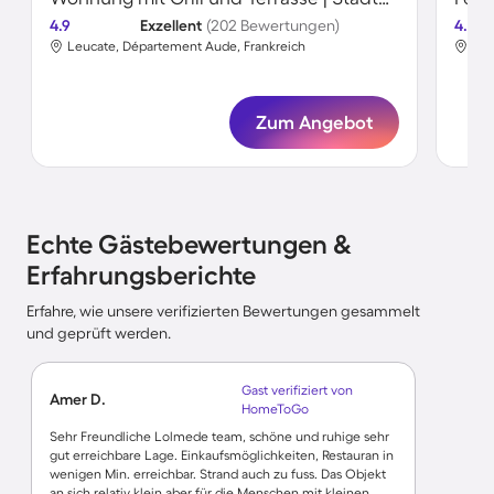
4.9
Exzellent
(202 Bewertungen)
4.7
Leucate, Département Aude, Frankreich
Leu
Zum Angebot
Echte Gästebewertungen &
Erfahrungsberichte
Erfahre, wie unsere verifizierten Bewertungen gesammelt
und geprüft werden.
Gast verifiziert von
Amer D.
HomeToGo
Sehr Freundliche Lolmede team, schöne und ruhige sehr
gut erreichbare Lage. Einkaufsmöglichkeiten, Restauran in
wenigen Min. erreichbar. Strand auch zu fuss. Das Objekt
an sich relativ klein aber für die Menschen mit kleinen