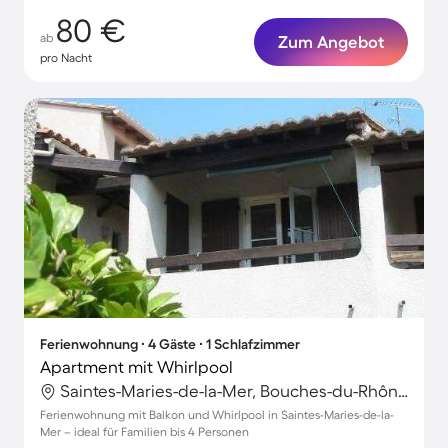
80 €
ab
Zum Angebot
pro Nacht
Ferienwohnung ∙ 4 Gäste ∙ 1 Schlafzimmer
Apartment mit Whirlpool
Saintes-Maries-de-la-Mer, Bouches-du-Rhône, Frankreich
Ferienwohnung mit Balkon und Whirlpool in Saintes-Maries-de-la-
Mer – ideal für Familien bis 4 Personen