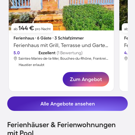
144 €
15
ab
pro Nacht
ab
Ferienhaus ∙ 6 Gäste ∙ 3 Schlafzimmer
Ferie
Ferienhaus mit Grill, Terrasse und Garten | Nah am Strand | Haustierfreundlich
5.0
Exzellent
(1 Bewertung)
4.6
Saintes-Maries-de-la-Mer, Bouches-du-Rhône, Frankreich
Haustier erlaubt
Hau
Zum Angebot
Alle Angebote ansehen
Ferienhäuser & Ferienwohnungen
mit Pool