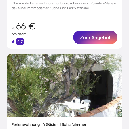
Charmante Ferienwohnung für bis zu 4 Personen in Saintes-Maries-
de-la-Mer mit moderner Küche und Parkplatznähe
66 €
ab
pro Nacht
Zum Angebot
4.7
Ferienwohnung ∙ 4 Gäste ∙ 1 Schlafzimmer