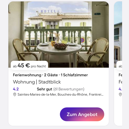
45 €
61
ab
pro Nacht
ab
Ferienwohnung ∙ 2 Gäste ∙ 1 Schlafzimmer
Ferie
Wohnung | Stadtblick
Feri
4.2
Sehr gut
(61 Bewertungen)
4.3
Saintes-Maries-de-la-Mer, Bouches-du-Rhône, Frankreich
Zum Angebot