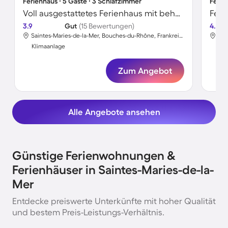
Ferienhaus ∙ 5 Gäste ∙ 3 Schlafzimmer
Ferie
Voll ausgestattetes Ferienhaus mit beheiztem Pool, Grill und Terrasse | Gartenblick
3.9
Gut
(15 Bewertungen)
4.5
Saintes-Maries-de-la-Mer, Bouches-du-Rhône, Frankreich
Klimaanlage
Kli
Zum Angebot
Alle Angebote ansehen
Günstige Ferienwohnungen &
Ferienhäuser in Saintes-Maries-de-la-
Mer
Entdecke preiswerte Unterkünfte mit hoher Qualität
und bestem Preis-Leistungs-Verhältnis.