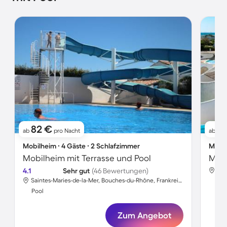
82 €
8
ab
pro Nacht
ab
Mobilheim ∙ 4 Gäste ∙ 2 Schlafzimmer
Mobil
Mobilheim mit Terrasse und Pool
Mobi
4.1
Sehr gut
(46 Bewertungen)
Saintes-Maries-de-la-Mer, Bouches-du-Rhône, Frankreich
Poo
Pool
Zum Angebot