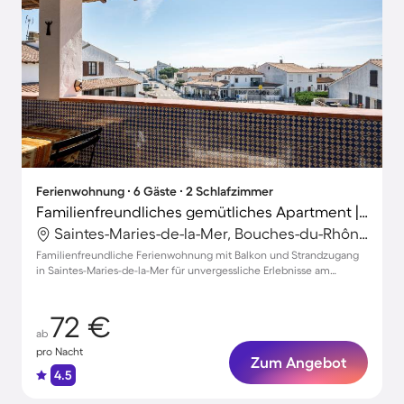
Ferienwohnung ∙ 6 Gäste ∙ 2 Schlafzimmer
Familienfreundliches gemütliches Apartment | Nah am Strand
Saintes-Maries-de-la-Mer, Bouches-du-Rhône, Frankreich
Familienfreundliche Ferienwohnung mit Balkon und Strandzugang
in Saintes-Maries-de-la-Mer für unvergessliche Erlebnisse am
Mittelmeer
72 €
ab
pro Nacht
Zum Angebot
4.5