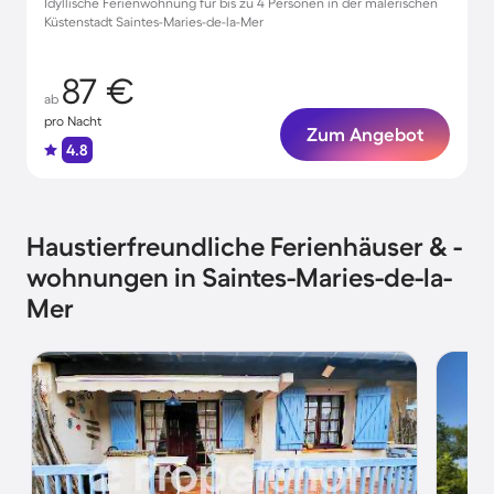
Idyllische Ferienwohnung für bis zu 4 Personen in der malerischen
Küstenstadt Saintes-Maries-de-la-Mer
87 €
ab
pro Nacht
Zum Angebot
4.8
Haustierfreundliche Ferienhäuser & -
wohnungen in Saintes-Maries-de-la-
Mer