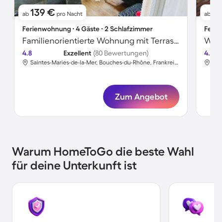
139 €
9
ab
pro Nacht
ab
Ferienwohnung ∙ 4 Gäste ∙ 2 Schlafzimmer
Ferie
Familienorientierte Wohnung mit Terrasse | Stadtblick | Strand in der Nähe | Haustiere sind willkommen
Wohn
4.8
Exzellent
(80 Bewertungen)
4.8
Saintes-Maries-de-la-Mer, Bouches-du-Rhône, Frankreich
Zum Angebot
Warum HomeToGo die beste Wahl
für deine Unterkunft ist