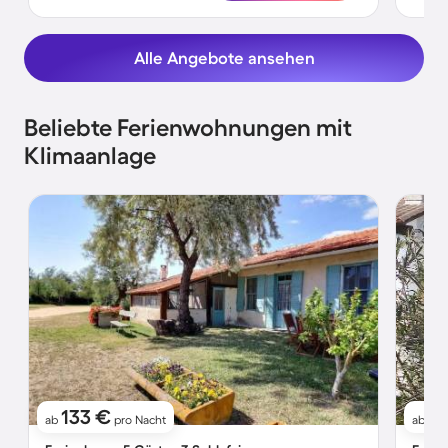
Alle Angebote ansehen
Beliebte Ferienwohnungen mit
Klimaanlage
133 €
8
ab
pro Nacht
ab