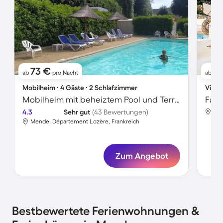
73 €
8
ab
pro Nacht
ab
Mobilheim ∙ 4 Gäste ∙ 2 Schlafzimmer
Villa 
Mobilheim mit beheiztem Pool und Terrasse
4.3
Sehr gut
(43 Bewertungen)
Men
Mende, Département Lozère, Frankreich
Zum Angebot
Bestbewertete Ferienwohnungen &