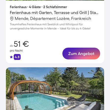
Ferienhaus ∙ 4 Gäste ∙ 2 Schlafzimmer
Ferienhaus mit Garten, Terrasse und Grill | Stadtblick
Mende, Département Lozère, Frankreich
Traumhaftes Ferienhaus mit Seeblick und Whirlpool für
unvergessliche Momente in Mende – Ideal für bis zu 4 Gäste!
51 €
ab
pro Nacht
Zum Angebot
4.8