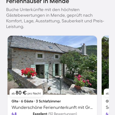
Ferienhäuser in Mende
Buche Unterkünfte mit den höchsten
Gästebewertungen in Mende, geprüft nach
Komfort, Lage, Ausstattung, Sauberkeit und Preis-
Leistung.
80 €
8
ab
pro Nacht
ab
Gîte ∙ 6 Gäste ∙ 3 Schlafzimmer
Gîte 
Wunderschöne Ferienunterkunft mit Grill und Terrasse
4.8
Exzellent
(92 Bewertungen)
4.9