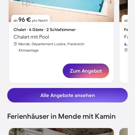
96 €
3
ab
pro Nacht
ab
Chalet ∙ 4 Gäste ∙ 2 Schlafzimmer
Ferie
Chalet mit Pool
Mende, Département Lozère, Frankreich
4.8
Men
Klimaanlage
Kli
Zum Angebot
Alle Angebote ansehen
Ferienhäuser in Mende mit Kamin