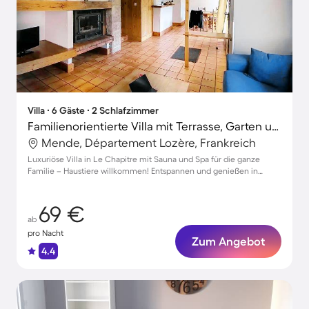
Villa ∙ 6 Gäste ∙ 2 Schlafzimmer
Familienorientierte Villa mit Terrasse, Garten und Sauna | Hunde erlaubt
Mende, Département Lozère, Frankreich
Luxuriöse Villa in Le Chapitre mit Sauna und Spa für die ganze
Familie – Haustiere willkommen! Entspannen und genießen in
idyllischer Umgebung.
69 €
ab
pro Nacht
Zum Angebot
4.4