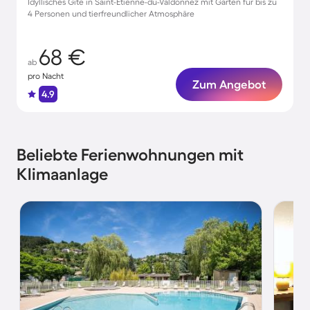
Idyllisches Gite in Saint-Étienne-du-Valdonnez mit Garten für bis zu
4 Personen und tierfreundlicher Atmosphäre
68 €
ab
pro Nacht
Zum Angebot
4.9
Beliebte Ferienwohnungen mit
Klimaanlage