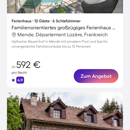
Ferienhaus ∙ 12 Gäste ∙ 6 Schlafzimmer
Familienorientiertes großzügiges Ferienhaus mit Terrasse, Garten und Grill
Mende, Département Lozère, Frankreich
Idyllischer Bauernhof in Mende mit privatem Pool und Spa für
unvergessliche Familienurlaube bis zu 12 Personen
592 €
ab
pro Nacht
Zum Angebot
4.9