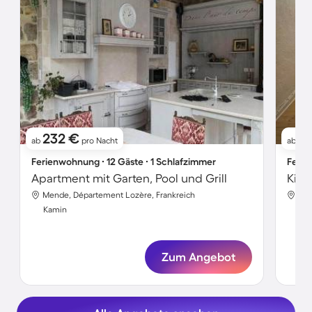
232 €
1
ab
pro Nacht
ab
Ferienwohnung ∙ 12 Gäste ∙ 1 Schlafzimmer
Ferie
Apartment mit Garten, Pool und Grill
Mende, Département Lozère, Frankreich
Men
Kamin
Ka
Zum Angebot