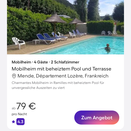
Mobilheim ∙ 4 Gäste ∙ 2 Schlafzimmer
Mobilheim mit beheiztem Pool und Terrasse
Mende, Département Lozère, Frankreich
Charmantes Mobilheim in Ramilles mit beheiztem Pool für
unvergessliche Auszeiten zu viert
79 €
ab
pro Nacht
Zum Angebot
4.3