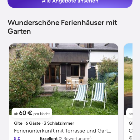
Alle Angebote ansehen
Wunderschöne Ferienhäuser mit
Garten
60 €
1
ab
pro Nacht
ab
Gîte ∙ 6 Gäste ∙ 3 Schlafzimmer
Gîte 
Ferienunterkunft mit Terrasse und Garten
5.0
Exzellent
(2 Bewertungen)
Men