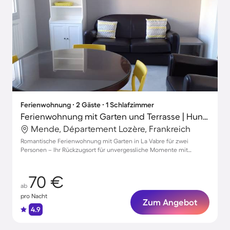
Ferienwohnung ∙ 2 Gäste ∙ 1 Schlafzimmer
Ferienwohnung mit Garten und Terrasse | Hunde erlaubt
Mende, Département Lozère, Frankreich
Romantische Ferienwohnung mit Garten in La Vabre für zwei
Personen – Ihr Rückzugsort für unvergessliche Momente mit
Haustier
70 €
ab
pro Nacht
Zum Angebot
4.9