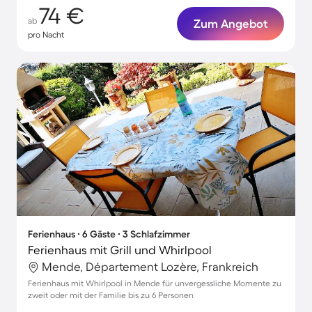
74 €
ab
Zum Angebot
pro Nacht
Ferienhaus ∙ 6 Gäste ∙ 3 Schlafzimmer
Ferienhaus mit Grill und Whirlpool
Mende, Département Lozère, Frankreich
Ferienhaus mit Whirlpool in Mende für unvergessliche Momente zu
zweit oder mit der Familie bis zu 6 Personen