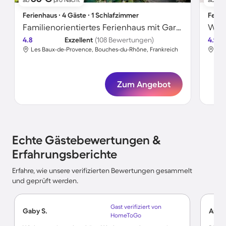
Ferienhaus ∙ 4 Gäste ∙ 1 Schlafzimmer
Ferie
Familienorientiertes Ferienhaus mit Garten, Terrasse und Grill | Stadtblick | Haustierfreundlich
4.8
Exzellent
(108 Bewertungen)
4.9
Les Baux-de-Provence, Bouches-du-Rhône, Frankreich
Les
Zum Angebot
Echte Gästebewertungen &
Erfahrungsberichte
Erfahre, wie unsere verifizierten Bewertungen gesammelt
und geprüft werden.
Gast verifiziert von
Gaby S.
André
HomeToGo