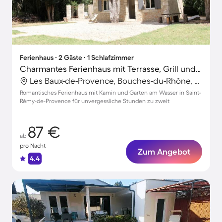
Ferienhaus ∙ 2 Gäste ∙ 1 Schlafzimmer
Charmantes Ferienhaus mit Terrasse, Grill und Garten | Haustierfreundlich
Les Baux-de-Provence, Bouches-du-Rhône, Frankreich
Romantisches Ferienhaus mit Kamin und Garten am Wasser in Saint-
Rémy-de-Provence für unvergessliche Stunden zu zweit
87 €
ab
pro Nacht
Zum Angebot
4.4