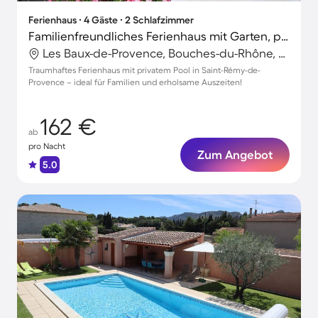
Ferienhaus ∙ 4 Gäste ∙ 2 Schlafzimmer
Familienfreundliches Ferienhaus mit Garten, privatem Pool und Terrasse
Les Baux-de-Provence, Bouches-du-Rhône, Frankreich
Traumhaftes Ferienhaus mit privatem Pool in Saint-Rémy-de-
Provence – ideal für Familien und erholsame Auszeiten!
162 €
ab
pro Nacht
Zum Angebot
5.0