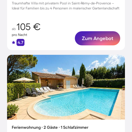
Traumhafte Villa mit privatem Pool in Saint-Rémy-de-Provence –
Ideal für Familien bis zu 4 Personen in malerischer Gartenlandschaft
105 €
ab
pro Nacht
Zum Angebot
4.7
Ferienwohnung ∙ 2 Gäste ∙ 1 Schlafzimmer