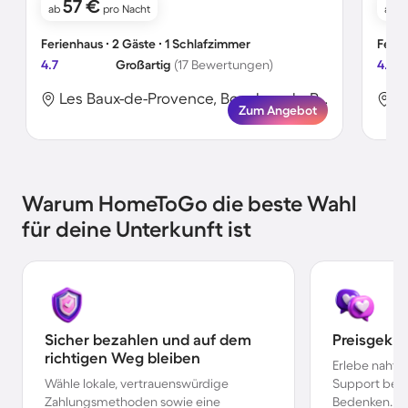
57 €
ab
pro Nacht
ab
Ferienhaus ∙ 2 Gäste ∙ 1 Schlafzimmer
Ferie
4.7
Großartig
(17 Bewertungen)
4.5
Les Baux-de-Provence, Bouches-du-Rhône, Frankreich
Zum Angebot
Warum HomeToGo die beste Wahl
für deine Unterkunft ist
Sicher bezahlen und auf dem
Preisgekr
richtigen Weg bleiben
Erlebe nahtl
Wähle lokale, vertrauenswürdige
Support bei 
Zahlungsmethoden sowie eine
Bedenken.