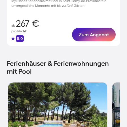
Idyllisches Ferienhaus mit Pool in Saint-Rémy-de-Provence für
unvergessliche Momente mit bis zu fünf Gästen
267 €
ab
pro Nacht
Zum Angebot
5.0
Ferienhäuser & Ferienwohnungen
mit Pool