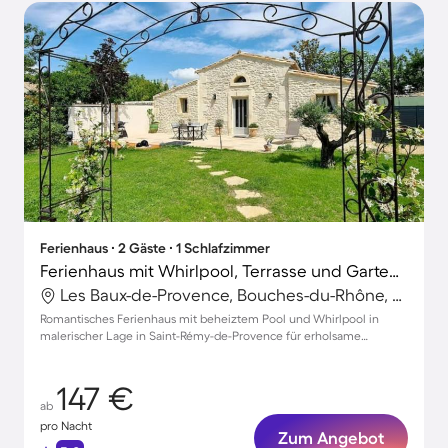
Ferienhaus ∙ 2 Gäste ∙ 1 Schlafzimmer
Ferienhaus mit Whirlpool, Terrasse und Garten | Naturblick
Les Baux-de-Provence, Bouches-du-Rhône, Frankreich
Romantisches Ferienhaus mit beheiztem Pool und Whirlpool in
malerischer Lage in Saint-Rémy-de-Provence für erholsame
Zweisamkeit
147 €
ab
pro Nacht
Zum Angebot