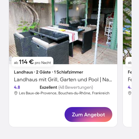
114 €
2
ab
pro Nacht
ab
Landhaus ∙ 2 Gäste ∙ 1 Schlafzimmer
Ferie
Landhaus mit Grill, Garten und Pool | Naturblick
4.8
Exzellent
(48 Bewertungen)
4.8
Les Baux-de-Provence, Bouches-du-Rhône, Frankreich
Les
Zum Angebot