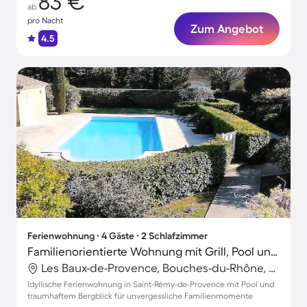
83 €
ab
pro Nacht
Zum Angebot
4.5
Ferienwohnung ∙ 4 Gäste ∙ 2 Schlafzimmer
Familienorientierte Wohnung mit Grill, Pool und Garten | Stadtblick
Les Baux-de-Provence, Bouches-du-Rhône, Frankreich
Idyllische Ferienwohnung in Saint-Rémy-de-Provence mit Pool und
traumhaftem Bergblick für unvergessliche Familienmomente