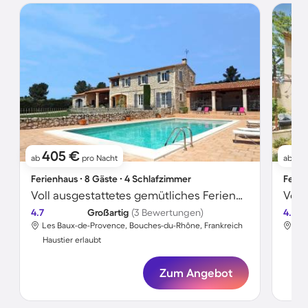
405 €
1
ab
pro Nacht
ab
Ferienhaus ∙ 8 Gäste ∙ 4 Schlafzimmer
Ferie
Voll ausgestattetes gemütliches Ferienhaus mit Terrasse, Grill und privatem Pool | Naturblick | Haustiere erlaubt
4.7
Großartig
(3 Bewertungen)
4.8
Les Baux-de-Provence, Bouches-du-Rhône, Frankreich
Les
Haustier erlaubt
Hau
Zum Angebot