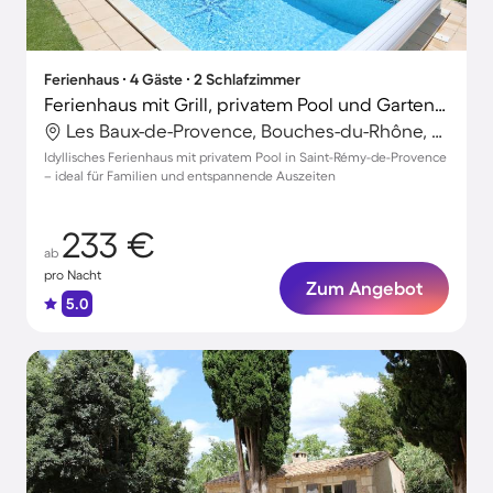
Ferienhaus ∙ 4 Gäste ∙ 2 Schlafzimmer
Ferienhaus mit Grill, privatem Pool und Garten | Stadtblick | Ideal für Homeoffice
Les Baux-de-Provence, Bouches-du-Rhône, Frankreich
Idyllisches Ferienhaus mit privatem Pool in Saint-Rémy-de-Provence
– ideal für Familien und entspannende Auszeiten
233 €
ab
pro Nacht
Zum Angebot
5.0