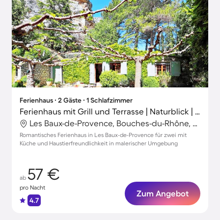
Ferienhaus ∙ 2 Gäste ∙ 1 Schlafzimmer
Ferienhaus mit Grill und Terrasse | Naturblick | Haustierfreundlich
Les Baux-de-Provence, Bouches-du-Rhône, Frankreich
Romantisches Ferienhaus in Les Baux-de-Provence für zwei mit
Küche und Haustierfreundlichkeit in malerischer Umgebung
57 €
ab
pro Nacht
Zum Angebot
4.7