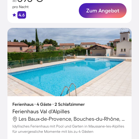
ab
pro Nacht
Zum Angebot
4.6
Ferienhaus ∙ 4 Gäste ∙ 2 Schlafzimmer
Ferienhaus Val d'Alpilles
Les Baux-de-Provence, Bouches-du-Rhône, Frankreich
Idyllisches Ferienhaus mit Pool und Garten in Maussane-les-Alpilles
für unvergessliche Momente mit bis zu 4 Gästen