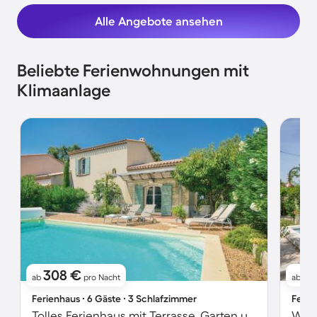
Alle Angebote ansehen
Beliebte Ferienwohnungen mit
Klimaanlage
308 €
1
ab
pro Nacht
ab
Ferienhaus ∙ 6 Gäste ∙ 3 Schlafzimmer
Ferie
Tolles Ferienhaus mit Terrasse, Garten und Grill