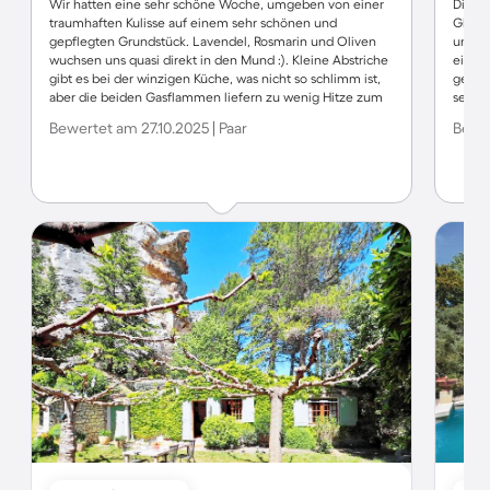
Wir hatten eine sehr schöne Woche, umgeben von einer
Die Un
traumhaften Kulisse auf einem sehr schönen und
Gleich
gepflegten Grundstück. Lavendel, Rosmarin und Oliven
und sc
wuchsen uns quasi direkt in den Mund :). Kleine Abstriche
einige
gibt es bei der winzigen Küche, was nicht so schlimm ist,
gepfle
aber die beiden Gasflammen liefern zu wenig Hitze zum
sehr u
richtigen Kochen, aber bei schönem Wetter gibt es
sehr 
Bewertet am 27.10.2025 | Paar
Bewer
draußen die Möglichkeit, auf einem sehr guten Gasgrill
mit Plancha zu kochen. Ein bisschen muffig riecht es in
dem Haus, aber es war sauber und gut ausgestattet. Wir
geben also trotzdem 5 Sterne, weil das Preis-
Leistungsverhältnis völlig in Ordnung geht. Kleiner Tipp
vielleicht noch: Eine Hausnummer an der Straßenmauer,
dann würde man es auch sofort finden. Wir kommen
gerne wieder!