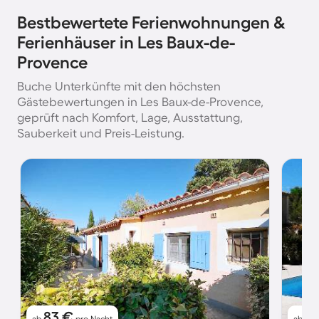
Bestbewertete Ferienwohnungen &
Ferienhäuser in Les Baux-de-
Provence
Buche Unterkünfte mit den höchsten
Gästebewertungen in Les Baux-de-Provence,
geprüft nach Komfort, Lage, Ausstattung,
Sauberkeit und Preis-Leistung.
83 €
7
ab
pro Nacht
ab