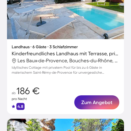
Landhaus ∙ 6 Gäste ∙ 3 Schlafzimmer
Kinderfreundliches Landhaus mit Terrasse, privatem Pool und Garten | Stadtblick | Ideal für Homeoffice
Les Baux-de-Provence, Bouches-du-Rhône, Frankreich
Idyllisches Cottage mit privatem Pool für bis zu 6 Gäste in
malerischem Saint-Rémy-de-Provence für unvergessliche
Familienmomente
186 €
ab
pro Nacht
Zum Angebot
4.8