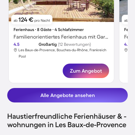
124 €
2
ab
pro Nacht
ab
Ferienhaus ∙ 8 Gäste ∙ 4 Schlafzimmer
Ferie
Familienorientiertes Ferienhaus mit Garten, Terrasse und privatem Pool | Hunde erlaubt
4.5
Großartig
(12 Bewertungen)
4.8
Les Baux-de-Provence, Bouches-du-Rhône, Frankreich
Les
Pool
Poo
Zum Angebot
Alle Angebote ansehen
Haustierfreundliche Ferienhäuser & -
wohnungen in Les Baux-de-Provence