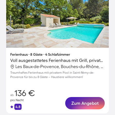
Ferienhaus ∙ 8 Gäste ∙ 4 Schlafzimmer
Voll ausgestattetes Ferienhaus mit Grill, privatem Pool und Terrasse | Haustiere sind willkommen
Les Baux-de-Provence, Bouches-du-Rhône, Frankreich
Traumhaftes Ferienhaus mit privatem Pool in Saint-Rémy-de-
Provence für bis zu 8 Gäste – Haustiere willkommen!
136 €
ab
pro Nacht
Zum Angebot
4.8