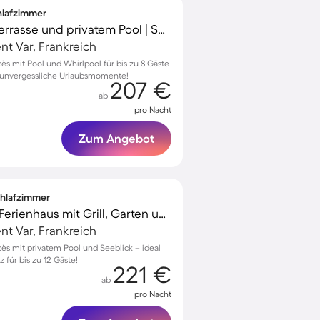
chlafzimmer
Ferienhaus mit Grill, Terrasse und privatem Pool | Seeblick
t Var, Frankreich
ès mit Pool und Whirlpool für bis zu 8 Gäste
ür unvergessliche Urlaubsmomente!
207 €
ab
pro Nacht
Zum Angebot
Schlafzimmer
Familienfreundliches Ferienhaus mit Grill, Garten und Terrasse | Seeblick | Haustiere sind willkommen
t Var, Frankreich
ès mit privatem Pool und Seeblick – ideal
z für bis zu 12 Gäste!
221 €
ab
pro Nacht