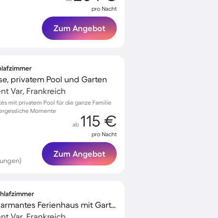
pro Nacht
Zum Angebot
chlafzimmer
se, privatem Pool und Garten
t Var, Frankreich
ès mit privatem Pool für die ganze Familie
vergessliche Momente
115 €
ab
pro Nacht
Zum Angebot
tungen)
Schlafzimmer
Voll ausgestattetes charmantes Ferienhaus mit Garten, Terrasse und privatem Pool | Haustiere sind willkommen
t Var, Frankreich