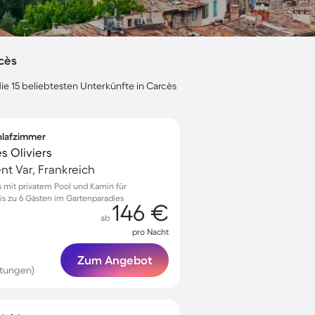
cès
ie 15 beliebtesten Unterkünfte in Carcès
chlafzimmer
s Oliviers
t Var, Frankreich
ès mit privatem Pool und Kamin für
s zu 6 Gästen im Gartenparadies
146 €
ab
pro Nacht
Zum Angebot
rtungen)