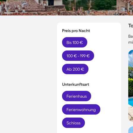
T
Preis pro Nacht
Ba
mi
Bis 100 €
100 € - 199 €
Ab 200 €
Unterkunftsart
Ferienhaus
Ferienwohnung
Schloss