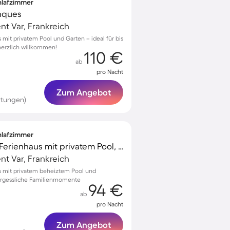
chlafzimmer
nques
t Var, Frankreich
s mit privatem Pool und Garten – ideal für bis
 herzlich willkommen!
110 €
ab
pro Nacht
Zum Angebot
rtungen)
chlafzimmer
Familienfreundliches Ferienhaus mit privatem Pool, Garten und Terrasse | Seeblick | Hunde erlaubt
t Var, Frankreich
ès mit privatem beheiztem Pool und
ergessliche Familienmomente
94 €
ab
pro Nacht
Zum Angebot