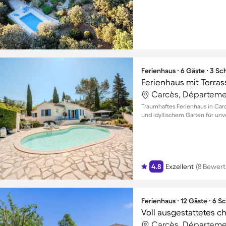
Ferienhaus ∙ 6 Gäste ∙ 3 S
Ferienhaus mit Terras
Carcès, Départemen
Traumhaftes Ferienhaus in Carc
und idyllischem Garten für un
4.8
Exzellent
(8 Bewer
Ferienhaus ∙ 12 Gäste ∙ 6 
Carcès, Départemen