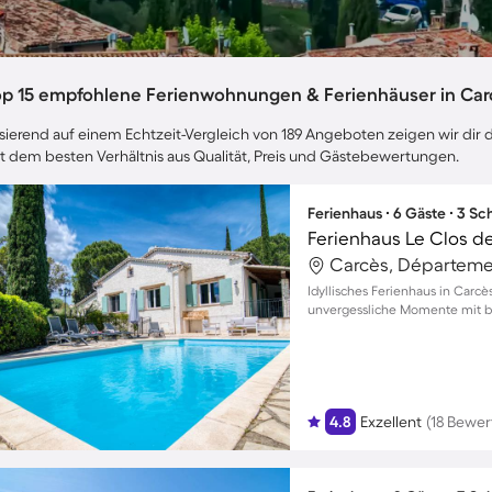
op 15 empfohlene Ferienwohnungen & Ferienhäuser in Car
sierend auf einem Echtzeit-Vergleich von 189 Angeboten zeigen wir dir d
t dem besten Verhältnis aus Qualität, Preis und Gästebewertungen.
Ferienhaus ∙ 6 Gäste ∙ 3 S
Ferienhaus Le Clos de
Carcès, Départemen
Idyllisches Ferienhaus in Carc
unvergessliche Momente mit bi
4.8
Exzellent
(18 Bewe