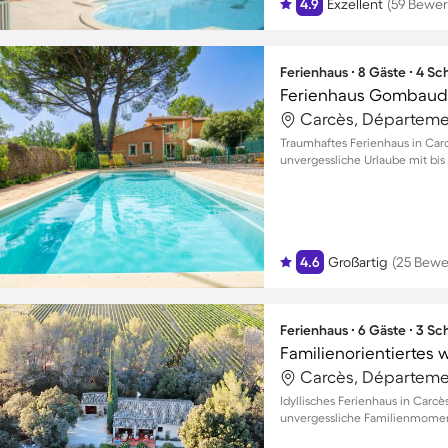
4.9
Exzellent
(59 Bewe
Ferienhaus ∙ 8 Gäste ∙ 4 S
Ferienhaus Gombaud
Carcès, Départemen
Traumhaftes Ferienhaus in Carc
unvergessliche Urlaube mit bis
4.6
Großartig
(25 Bewe
Ferienhaus ∙ 6 Gäste ∙ 3 S
Carcès, Départemen
Idyllisches Ferienhaus in Carcè
unvergessliche Familienmomen