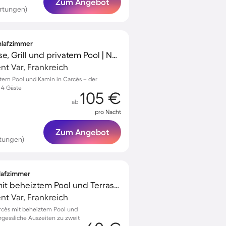
Zum Angebot
rtungen)
chlafzimmer
Ferienhaus mit Terrasse, Grill und privatem Pool | Naturblick
t Var, Frankreich
vatem Pool und Kamin in Carcès – der
 4 Gäste
105 €
ab
pro Nacht
Zum Angebot
rtungen)
hlafzimmer
Schönes Mobilheim mit beheiztem Pool und Terrasse | Haustiere erlaubt
t Var, Frankreich
rcès mit beheiztem Pool und
ergessliche Auszeiten zu zweit