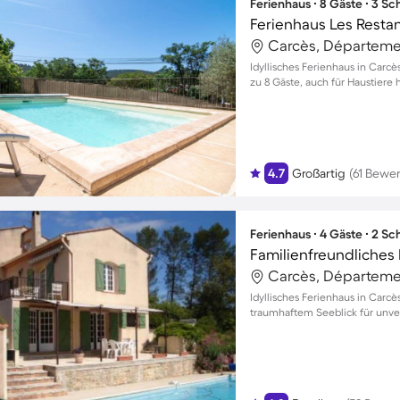
Ferienhaus ∙ 8 Gäste ∙ 3 S
Ferienhaus Les Resta
Carcès, Départemen
Idyllisches Ferienhaus in Carcè
zu 8 Gäste, auch für Haustiere
4.7
Großartig
(61 Bewe
Ferienhaus ∙ 4 Gäste ∙ 2 S
Carcès, Départemen
Idyllisches Ferienhaus in Carc
traumhaftem Seeblick für unv