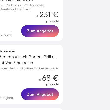
tem Pool für bis zu 12 Gäste in der
 Haustiere willkommen!
231 €
ab
pro Nacht
Zum Angebot
tungen)
hlafzimmer
Familienfreundliches Ferienhaus mit Garten, Grill und Terrasse | Seeblick
t Var, Frankreich
ès mit Pool und Seeblick für Familienurlaub
68 €
ab
pro Nacht
Zum Angebot
rtungen)