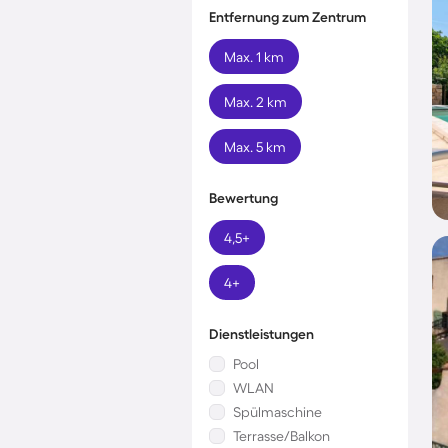
Entfernung zum Zentrum
Max. 1 km
Max. 2 km
Max. 5 km
Bewertung
4,5+
4+
Dienstleistungen
Pool
WLAN
Spülmaschine
Terrasse/Balkon