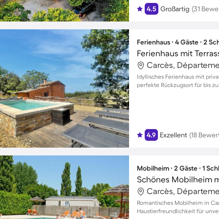
4.5
Großartig
(31 Bewe
Ferienhaus ∙ 4 Gäste ∙ 2 S
Carcès, Départemen
Idyllisches Ferienhaus mit pri
perfekte Rückzugsort für bis zu
4.9
Exzellent
(18 Bewe
Mobilheim ∙ 2 Gäste ∙ 1 Sc
Carcès, Départemen
Romantisches Mobilheim in Ca
Haustierfreundlichkeit für unv