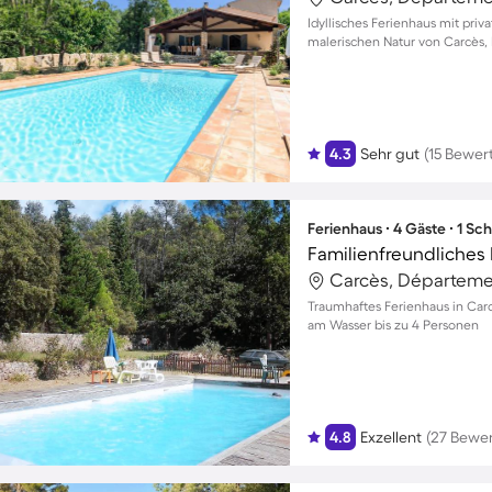
Idyllisches Ferienhaus mit priva
malerischen Natur von Carcès,
4.3
Sehr gut
(15 Bewer
Ferienhaus ∙ 4 Gäste ∙ 1 Sc
Carcès, Départemen
Traumhaftes Ferienhaus in Carc
am Wasser bis zu 4 Personen
4.8
Exzellent
(27 Bewe