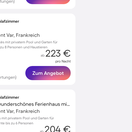
rtungen)
chlafzimmer
t Var, Frankreich
ès mit privatem Pool und Garten für
 zu 8 Personen und Haustieren
223 €
ab
pro Nacht
Zum Angebot
rtungen)
chlafzimmer
Familienorientiertes wunderschönes Ferienhaus mit Terrasse, privatem Pool und Garten
t Var, Frankreich
s mit privatem Pool und Garten für
te bis zu 6 Personen
204 €
ab