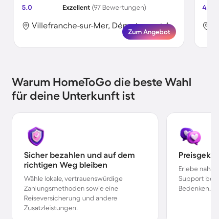
5.0
Exzellent
(97 Bewertungen)
4.9
Villefranche-sur-Mer, Département Alpes-Maritimes, Frankreich
Zum Angebot
Warum HomeToGo die beste Wahl
für deine Unterkunft ist
Sicher bezahlen und auf dem
Preisgekr
richtigen Weg bleiben
Erlebe nahtl
Wähle lokale, vertrauenswürdige
Support bei 
Zahlungsmethoden sowie eine
Bedenken.
Reiseversicherung und andere
Zusatzleistungen.