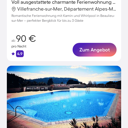
Voll ausgestattete charmante Ferienwohnung mit Whirlpool und Grill | Bergblick | Nah am Strand
Villefranche-sur-Mer, Département Alpes-Maritimes, Frankreich
Romantische Ferienwohnung mit Kamin und Whirlpool in Beaulieu-
sur-Mer – perfekter Bergblick für bis zu 3 Gäste
90 €
ab
pro Nacht
Zum Angebot
4.9