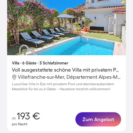
Villa ∙ 6 Gäste ∙ 3 Schlafzimmer
Voll ausgestattete schöne Villa mit privatem Pool und Terrasse | Meerblick | Nah am Strand | Hunde erlaubt
Villefranche-sur-Mer, Département Alpes-Maritimes, Frankreich
Luxuriöse Villa in Èze mit privatem Pool und atemberaubendem
Meerblick für bis zu 6 Gäste – Haustiere herzlich willkommen!
193 €
ab
Zum Angebot
pro Nacht