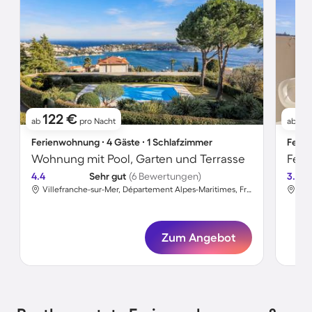
122 €
8
ab
pro Nacht
ab
Ferienwohnung ∙ 4 Gäste ∙ 1 Schlafzimmer
Ferie
Wohnung mit Pool, Garten und Terrasse
Feri
4.4
Sehr gut
(6 Bewertungen)
3.2
Villefranche-sur-Mer, Département Alpes-Maritimes, Frankreich
Zum Angebot