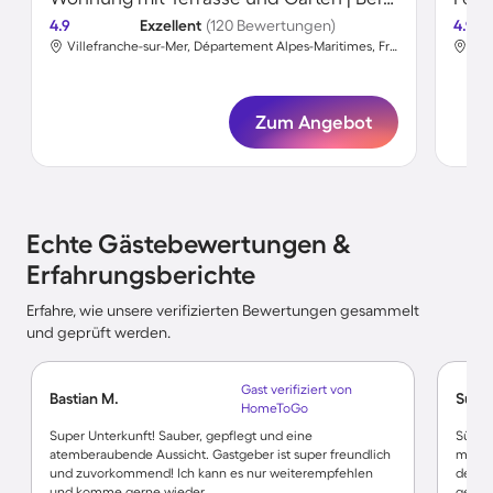
4.9
Exzellent
(120 Bewertungen)
4.9
Villefranche-sur-Mer, Département Alpes-Maritimes, Frankreich
Zum Angebot
Echte Gästebewertungen &
Erfahrungsberichte
Erfahre, wie unsere verifizierten Bewertungen gesammelt
und geprüft werden.
Gast verifiziert von
Bastian M.
Susa
HomeToGo
Super Unterkunft! Sauber, gepflegt und eine
Süßes 
atemberaubende Aussicht. Gastgeber ist super freundlich
man br
und zuvorkommend! Ich kann es nur weiterempfehlen
der p
und komme gerne wieder.
gelass