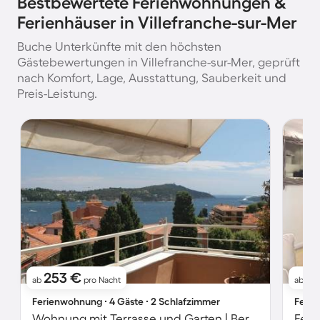
Bestbewertete Ferienwohnungen &
Ferienhäuser in Villefranche-sur-Mer
Buche Unterkünfte mit den höchsten
Gästebewertungen in Villefranche-sur-Mer, geprüft
nach Komfort, Lage, Ausstattung, Sauberkeit und
Preis-Leistung.
253 €
1
ab
pro Nacht
ab
Ferienwohnung ∙ 4 Gäste ∙ 2 Schlafzimmer
Ferie
Wohnung mit Terrasse und Garten | Bergblick
Feri