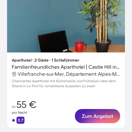
Aparthotel ∙ 2 Gäste ∙ 1 Schlafzimmer
Familienfreundliches Aparthotel | Castle Hill in der Nähe | Ideal für Homeoffice
Villefranche-sur-Mer, Département Alpes-Maritimes, Frankreich
Charmantes Aparthotel mit Küchenzeile und Frühstück nahe dem
Strand in Le Port für romantische Auszeiten zu zweit
55 €
ab
pro Nacht
Zum Angebot
3.7