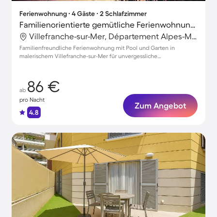
Ferienwohnung ∙ 4 Gäste ∙ 2 Schlafzimmer
Familienorientierte gemütliche Ferienwohnung mit Garten, Pool und Terrasse | Nah am Strand
Villefranche-sur-Mer, Département Alpes-Maritimes, Frankreich
Familienfreundliche Ferienwohnung mit Pool und Garten in
malerischem Villefranche-sur-Mer für unvergessliche
Urlaubsmomente
86 €
ab
pro Nacht
Zum Angebot
4.8