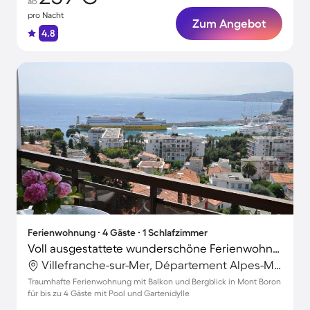
ab
pro Nacht
Zum Angebot
4.8
Ferienwohnung ∙ 4 Gäste ∙ 1 Schlafzimmer
Voll ausgestattete wunderschöne Ferienwohnung mit Garten, Pool und Terrasse | Port Lympia in der Nähe | Bergblick
Villefranche-sur-Mer, Département Alpes-Maritimes, Frankreich
Traumhafte Ferienwohnung mit Balkon und Bergblick in Mont Boron
für bis zu 4 Gäste mit Pool und Gartenidylle