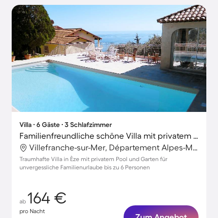
Villa ∙ 6 Gäste ∙ 3 Schlafzimmer
Familienfreundliche schöne Villa mit privatem Pool, Terrasse und Grill
Villefranche-sur-Mer, Département Alpes-Maritimes, Frankreich
Traumhafte Villa in Èze mit privatem Pool und Garten für
unvergessliche Familienurlaube bis zu 6 Personen
164 €
ab
pro Nacht
Zum Angebot