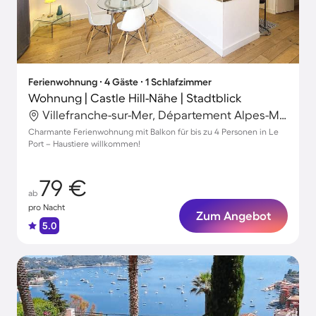
Ferienwohnung ∙ 4 Gäste ∙ 1 Schlafzimmer
Wohnung | Castle Hill-Nähe | Stadtblick
Villefranche-sur-Mer, Département Alpes-Maritimes, Frankreich
Charmante Ferienwohnung mit Balkon für bis zu 4 Personen in Le
Port – Haustiere willkommen!
79 €
ab
pro Nacht
Zum Angebot
5.0