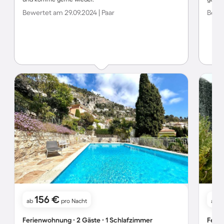
Bewertet am 29.09.2024 | Paar
Bewer
156 €
ab
pro Nacht
ab
Ferienwohnung ∙ 2 Gäste ∙ 1 Schlafzimmer
Ferie