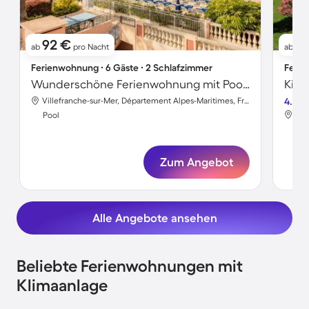
92 €
1
ab
pro Nacht
ab
Ferienwohnung ∙ 6 Gäste ∙ 2 Schlafzimmer
Ferie
Wunderschöne Ferienwohnung mit Pool | Nah am Strand | Haustiere erlaubt
Villefranche-sur-Mer, Département Alpes-Maritimes, Frankreich
4.7
Pool
Poo
Zum Angebot
Alle Angebote ansehen
Beliebte Ferienwohnungen mit
Klimaanlage