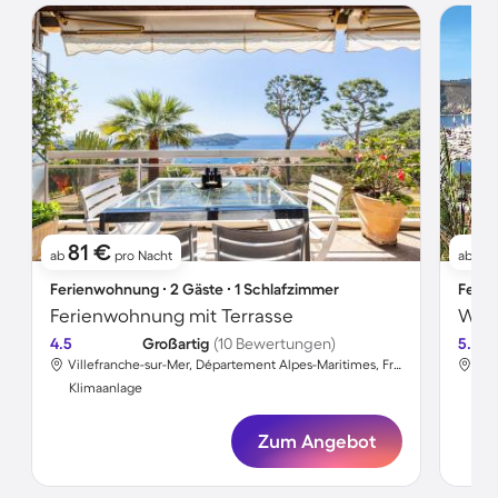
81 €
1
ab
pro Nacht
ab
Ferienwohnung ∙ 2 Gäste ∙ 1 Schlafzimmer
Ferie
Ferienwohnung mit Terrasse
Wohn
4.5
Großartig
(10 Bewertungen)
5.0
Villefranche-sur-Mer, Département Alpes-Maritimes, Frankreich
Klimaanlage
Kli
Zum Angebot