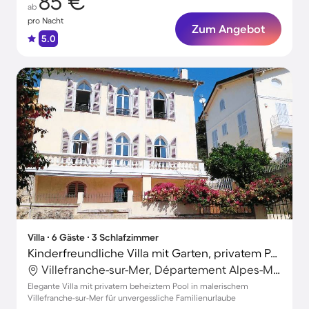
85 €
ab
pro Nacht
Zum Angebot
5.0
Villa ∙ 6 Gäste ∙ 3 Schlafzimmer
Kinderfreundliche Villa mit Garten, privatem Pool und Grill | Stadtblick
Villefranche-sur-Mer, Département Alpes-Maritimes, Frankreich
Elegante Villa mit privatem beheiztem Pool in malerischem
Villefranche-sur-Mer für unvergessliche Familienurlaube