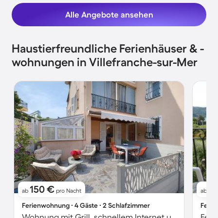
Alle Angebote ansehen
Haustierfreundliche Ferienhäuser & -
wohnungen in Villefranche-sur-Mer
150 €
8
ab
pro Nacht
ab
Ferienwohnung ∙ 4 Gäste ∙ 2 Schlafzimmer
Ferie
Wohnung mit Grill, schnellem Internet und Terrasse | Meerblick