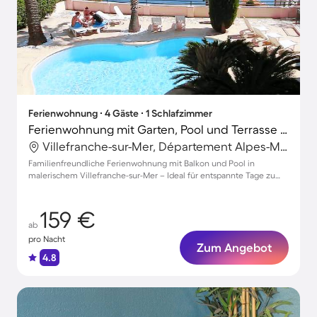
Ferienwohnung ∙ 4 Gäste ∙ 1 Schlafzimmer
Ferienwohnung mit Garten, Pool und Terrasse | Stadtblick
Villefranche-sur-Mer, Département Alpes-Maritimes, Frankreich
Familienfreundliche Ferienwohnung mit Balkon und Pool in
malerischem Villefranche-sur-Mer – Ideal für entspannte Tage zu
viert!
159 €
ab
pro Nacht
Zum Angebot
4.8