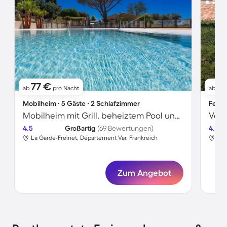
77 €
1
ab
pro Nacht
ab
Mobilheim ∙ 5 Gäste ∙ 2 Schlafzimmer
Ferie
Mobilheim mit Grill, beheiztem Pool und Terrasse
4.5
Großartig
(69 Bewertungen)
4.3
La Garde-Freinet, Département Var, Frankreich
La 
Zum Angebot