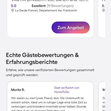
5.0
Exzellent
(19 Bewertungen)
5.0
La Garde-Freinet, Département Var, Frankreich
La 
Zum Angebot
Echte Gästebewertungen &
Erfahrungsberichte
Erfahre, wie unsere verifizierten Bewertungen gesammelt
und geprüft werden.
Gast verifiziert von
Moritz R.
Marei
HomeToGo
Wir waren zu viert (zwei Paare) dort. Die Unterkunft ist
Das Ha
extrem schön. Ideal um in ruhiger Lage eine tolle Zeit zu
viel N
verbringen und trotzdem innerhalb einer halben Stunde
Man so
mit dem Auto an diversen Stränden und
haben