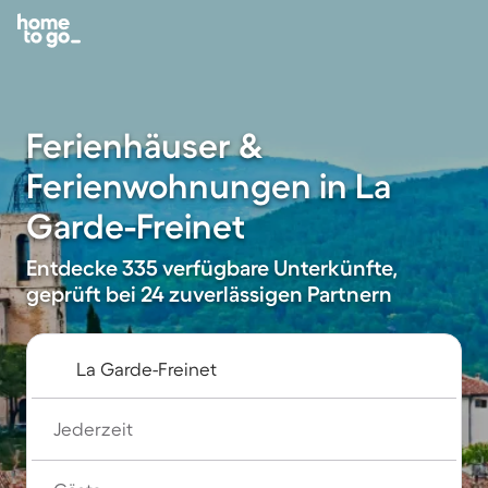
Ferienhäuser &
Ferienwohnungen in La
Garde-Freinet
Entdecke 335 verfügbare Unterkünfte,
geprüft bei 24 zuverlässigen Partnern
Jederzeit