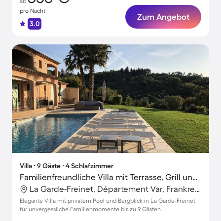
ab
pro Nacht
Zum Angebot
3.0
Villa ∙ 9 Gäste ∙ 4 Schlafzimmer
Familienfreundliche Villa mit Terrasse, Grill und Garten | Bergblick | Ideal für Homeoffice
La Garde-Freinet, Département Var, Frankreich
Elegante Villa mit privatem Pool und Bergblick in La Garde-Freinet
für unvergessliche Familienmomente bis zu 9 Gästen