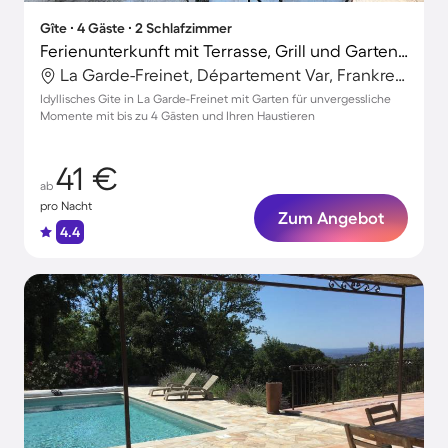
Gîte ∙ 4 Gäste ∙ 2 Schlafzimmer
Ferienunterkunft mit Terrasse, Grill und Garten | Hunde erlaubt
La Garde-Freinet, Département Var, Frankreich
Idyllisches Gite in La Garde-Freinet mit Garten für unvergessliche
Momente mit bis zu 4 Gästen und Ihren Haustieren
41 €
ab
pro Nacht
Zum Angebot
4.4