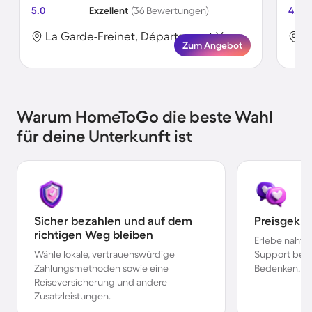
5.0
Exzellent
(36 Bewertungen)
4.1
La Garde-Freinet, Département Var, Frankreich
Zum Angebot
Warum HomeToGo die beste Wahl
für deine Unterkunft ist
Sicher bezahlen und auf dem
Preisgekr
richtigen Weg bleiben
Erlebe nahtl
Wähle lokale, vertrauenswürdige
Support bei 
Zahlungsmethoden sowie eine
Bedenken.
Reiseversicherung und andere
Zusatzleistungen.