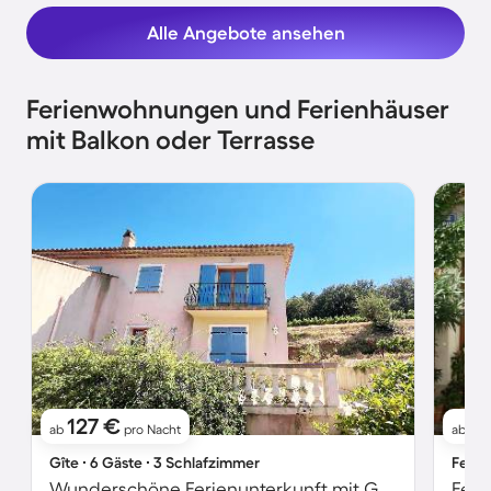
Alle Angebote ansehen
Ferienwohnungen und Ferienhäuser
mit Balkon oder Terrasse
127 €
7
ab
pro Nacht
ab
Gîte ∙ 6 Gäste ∙ 3 Schlafzimmer
Ferie
Wunderschöne Ferienunterkunft mit Garten, Grill und Terrasse
Feri