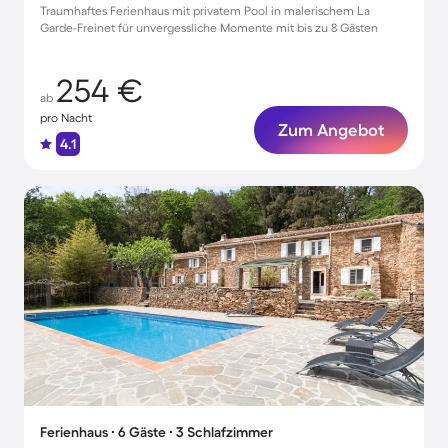
Traumhaftes Ferienhaus mit privatem Pool in malerischem La
Garde-Freinet für unvergessliche Momente mit bis zu 8 Gästen
254 €
ab
pro Nacht
Zum Angebot
4.1
Ferienhaus ∙ 6 Gäste ∙ 3 Schlafzimmer