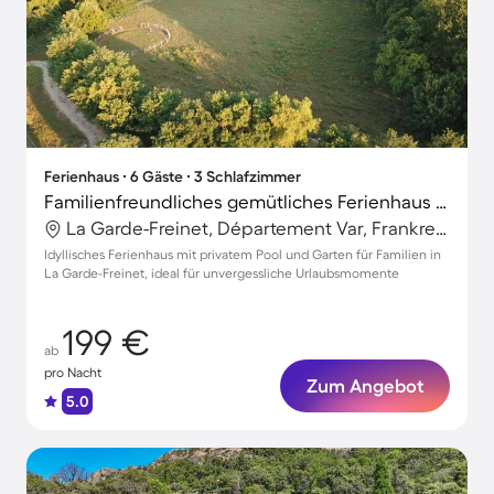
Ferienhaus ∙ 6 Gäste ∙ 3 Schlafzimmer
Familienfreundliches gemütliches Ferienhaus mit Grill, Garten und privatem Pool
La Garde-Freinet, Département Var, Frankreich
Idyllisches Ferienhaus mit privatem Pool und Garten für Familien in
La Garde-Freinet, ideal für unvergessliche Urlaubsmomente
199 €
ab
pro Nacht
Zum Angebot
5.0