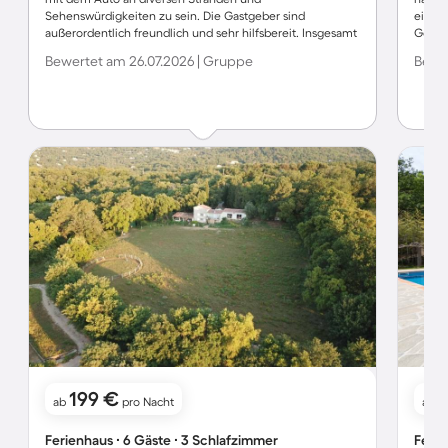
Sehenswürdigkeiten zu sein. Die Gastgeber sind
einen
außerordentlich freundlich und sehr hilfsbereit. Insgesamt
Gelän
eine überaus positive Erfahrung. Wir werden
über 
Bewertet am 26.07.2026 | Gruppe
Bewer
wiederkommen!
Googl
vorsch
199 €
ab
pro Nacht
ab
Ferienhaus ∙ 6 Gäste ∙ 3 Schlafzimmer
Ferie