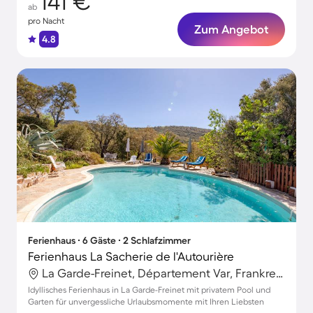
141 €
ab
pro Nacht
Zum Angebot
4.8
Ferienhaus ∙ 6 Gäste ∙ 2 Schlafzimmer
Ferienhaus La Sacherie de l'Autourière
La Garde-Freinet, Département Var, Frankreich
Idyllisches Ferienhaus in La Garde-Freinet mit privatem Pool und
Garten für unvergessliche Urlaubsmomente mit Ihren Liebsten