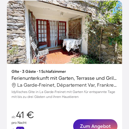
Gîte ∙ 3 Gäste ∙ 1 Schlafzimmer
Ferienunterkunft mit Garten, Terrasse und Grill | Haustiere sind willkommen
La Garde-Freinet, Département Var, Frankreich
Idyllisches Gite in La Garde-Freinet mit Garten für entspannte Tage
mit bis zu drei Gästen und ihren Haustieren
41 €
ab
pro Nacht
Zum Angebot