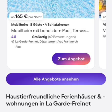
165 €
87
ab
pro Nacht
ab
Mobilheim ∙ 8 Gäste ∙ 4 Schlafzimmer
Villa 
Mobilheim mit beheiztem Pool, Terrasse und Whirlpool
4.5
Großartig
(69 Bewertungen)
La 
La Garde-Freinet, Département Var, Frankreich
Poo
Pool
Zum Angebot
Alle Angebote ansehen
Haustierfreundliche Ferienhäuser & -
wohnungen in La Garde-Freinet