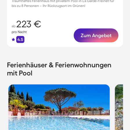
Traumhaftes Ferienhaus mit privatem Pool in La Garde-Freinet für
bis zu 8 Personen – Ihr Rückzugsort im Grünen!
223 €
ab
pro Nacht
Zum Angebot
4.5
Ferienhäuser & Ferienwohnungen
mit Pool