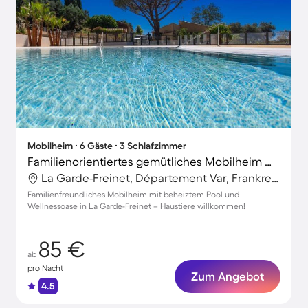
Mobilheim ∙ 6 Gäste ∙ 3 Schlafzimmer
Familienorientiertes gemütliches Mobilheim mit beheiztem Pool, Grill und Terrasse | Haustierfreundlich
La Garde-Freinet, Département Var, Frankreich
Familienfreundliches Mobilheim mit beheiztem Pool und
Wellnessoase in La Garde-Freinet – Haustiere willkommen!
85 €
ab
pro Nacht
Zum Angebot
4.5