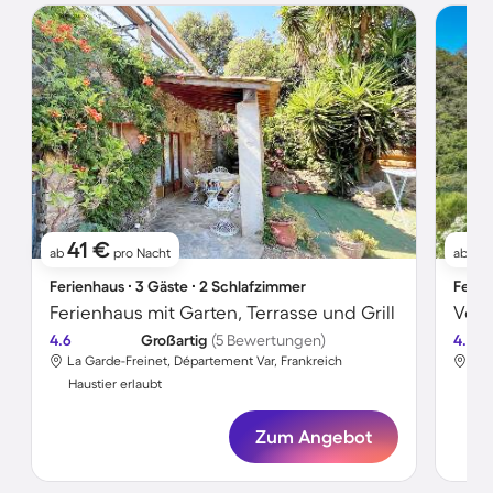
41 €
2
ab
pro Nacht
ab
Ferienhaus ∙ 3 Gäste ∙ 2 Schlafzimmer
Ferie
Ferienhaus mit Garten, Terrasse und Grill
4.6
Großartig
(5 Bewertungen)
4.5
La Garde-Freinet, Département Var, Frankreich
La 
Haustier erlaubt
Hau
Zum Angebot