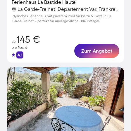
Ferienhaus La Bastide Haute
La Garde-Freinet, Département Var, Frankreich
Idyllisches Ferienhaus mit privatem Pool für bis zu 6 Gäste in La
Garde-Freinet – perfekt für unvergessliche Urlaubstage!
145 €
ab
pro Nacht
Zum Angebot
4.1