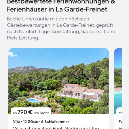
Bestbewertete Ferienwohnungen &
Ferienhäuser in La Garde-Freinet
Buche Unterkünfte mit den höchsten
Gästebewertungen in La Garde-Freinet, geprüft
nach Komfort, Lage, Ausstattung, Sauberkeit und
Preis-Leistung.
790 €
4
ab
pro Nacht
ab
Villa ∙ 12 Gäste ∙ 6 Schlafzimmer
Ferie
Villa mit privatem Pool, Garten und Terrasse
Feri