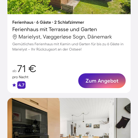
Ferienhaus ∙ 6 Gäste ∙ 2 Schlafzimmer
Ferienhaus mit Terrasse und Garten
Marielyst, Væggerløse Sogn, Dänemark
Gemütliches Ferienhaus mit Kamin und Garten für bis zu 6 Gäste in
Marielyst – Ihr Rückzugsort an der Ostsee!
71 €
ab
pro Nacht
Zum Angebot
4.7