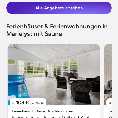
Alle Angebote ansehen
Ferienhäuser & Ferienwohnungen in
Marielyst mit Sauna
108 €
2
ab
pro Nacht
ab
Ferienhaus ∙ 8 Gäste ∙ 4 Schlafzimmer
Ferie
Ferienhaus mit Terrasse, Grill und Pool