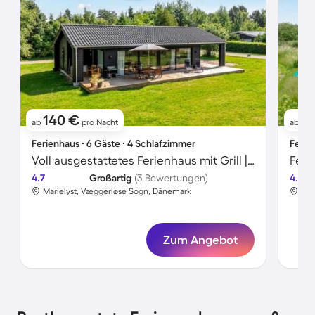
140 €
8
ab
pro Nacht
ab
Ferienhaus ∙ 6 Gäste ∙ 4 Schlafzimmer
Ferie
Voll ausgestattetes Ferienhaus mit Grill | Neben dem Strand
4.7
Großartig
(3 Bewertungen)
4.0
Marielyst, Væggerløse Sogn, Dänemark
Mar
Zum Angebot