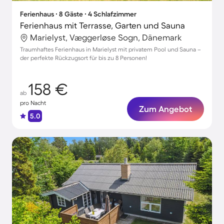
Ferienhaus ∙ 8 Gäste ∙ 4 Schlafzimmer
Ferienhaus mit Terrasse, Garten und Sauna
Marielyst, Væggerløse Sogn, Dänemark
Traumhaftes Ferienhaus in Marielyst mit privatem Pool und Sauna –
der perfekte Rückzugsort für bis zu 8 Personen!
158 €
ab
pro Nacht
Zum Angebot
5.0