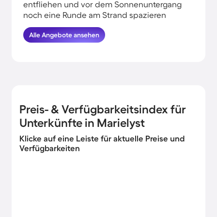
entfliehen und vor dem Sonnenuntergang
noch eine Runde am Strand spazieren
gehen: All das kannst du erleben, wenn du
Alle Angebote ansehen
deinen Urlaub in Strandnähe in Marielyst
verbringst. HomeToGo hat für dich und
deine Familie die besten Angebote
herausgesucht. Finde und buche hier die
schönsten Ferienhäuser in Strandnähe in
Marielyst und komme garantiert erholt und
munter wieder nachhause.
Preis- & Verfügbarkeitsindex für
Unterkünfte in Marielyst
Klicke auf eine Leiste für aktuelle Preise und
Verfügbarkeiten