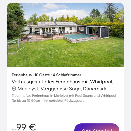
Ferienhaus ∙ 10 Gäste ∙ 4 Schlafzimmer
Voll ausgestattetes Ferienhaus mit Whirlpool, Terrasse und Grill | Haustiere sind willkommen
Marielyst, Væggerløse Sogn, Dänemark
Traumhaftes Ferienhaus in Marielyst mit Pool Sauna und Whirlpool
für bis zu 10 Gäste – Ihr perfekter Rückzugsort!
99 €
ab
Zum Angebot