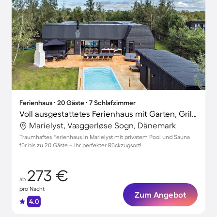
Ferienhaus ∙ 20 Gäste ∙ 7 Schlafzimmer
Voll ausgestattetes Ferienhaus mit Garten, Grill und Whirlpool
Marielyst, Væggerløse Sogn, Dänemark
Traumhaftes Ferienhaus in Marielyst mit privatem Pool und Sauna
für bis zu 20 Gäste – Ihr perfekter Rückzugsort!
273 €
ab
pro Nacht
Zum Angebot
4.0