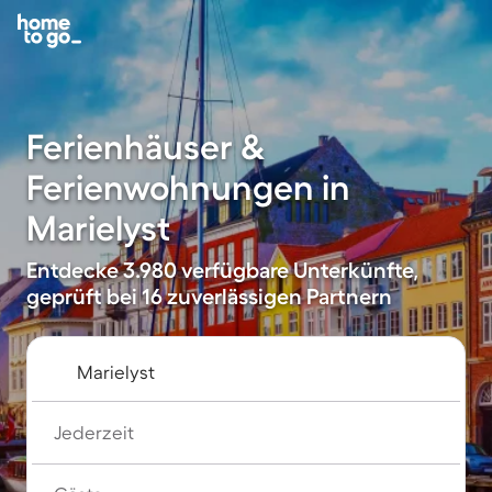
Ferienhäuser &
Ferienwohnungen in
Marielyst
Entdecke 3.980 verfügbare Unterkünfte,
geprüft bei 16 zuverlässigen Partnern
Jederzeit