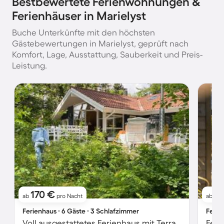
Bestbewertete Ferienwohnungen &
Ferienhäuser in Marielyst
Buche Unterkünfte mit den höchsten
Gästebewertungen in Marielyst, geprüft nach
Komfort, Lage, Ausstattung, Sauberkeit und Preis-
Leistung.
170 €
3
ab
pro Nacht
ab
Ferienhaus ∙ 6 Gäste ∙ 3 Schlafzimmer
Ferie
Voll ausgestattetes Ferienhaus mit Terrasse, Grill und Whirlpool | Nah am Strand