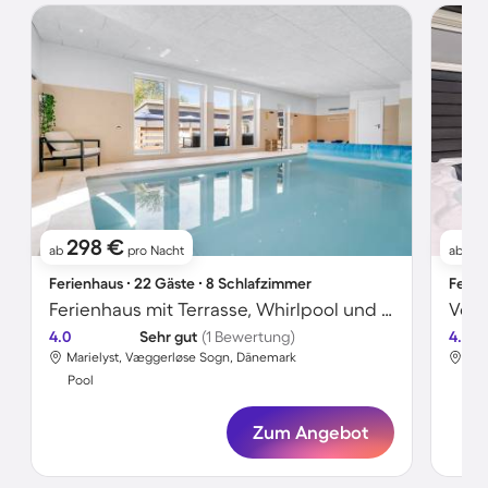
298 €
9
ab
pro Nacht
ab
Ferienhaus ∙ 22 Gäste ∙ 8 Schlafzimmer
Ferie
Ferienhaus mit Terrasse, Whirlpool und privatem Pool
4.0
Sehr gut
(1 Bewertung)
4.2
Marielyst, Væggerløse Sogn, Dänemark
Mar
Pool
Poo
Zum Angebot