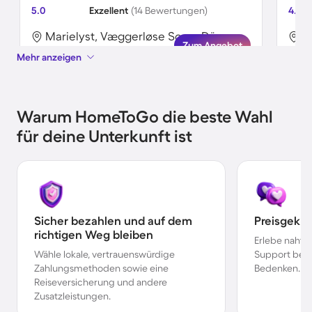
5.0
Exzellent
(14 Bewertungen)
4.6
Marielyst, Væggerløse Sogn, Dänemark
Zum Angebot
Mehr anzeigen
Warum HomeToGo die beste Wahl
für deine Unterkunft ist
Sicher bezahlen und auf dem
Preisgekr
richtigen Weg bleiben
Erlebe nahtl
Wähle lokale, vertrauenswürdige
Support bei 
Zahlungsmethoden sowie eine
Bedenken.
Reiseversicherung und andere
Zusatzleistungen.