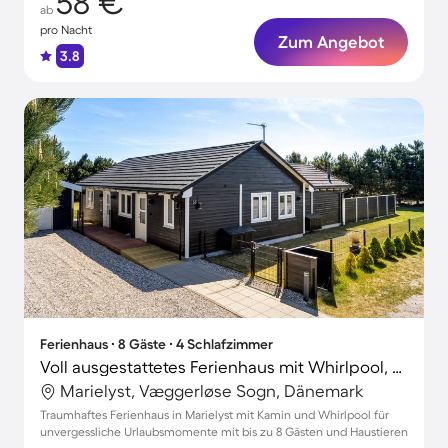
58 €
ab
pro Nacht
Zum Angebot
3.8
Ferienhaus ∙ 8 Gäste ∙ 4 Schlafzimmer
Voll ausgestattetes Ferienhaus mit Whirlpool, Grill und Terrasse | Haustiere sind willkommen
Marielyst, Væggerløse Sogn, Dänemark
Traumhaftes Ferienhaus in Marielyst mit Kamin und Whirlpool für
unvergessliche Urlaubsmomente mit bis zu 8 Gästen und Haustieren