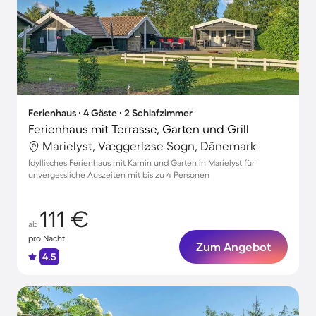
Ferienhaus ∙ 4 Gäste ∙ 2 Schlafzimmer
Ferienhaus mit Terrasse, Garten und Grill
Marielyst, Væggerløse Sogn, Dänemark
Idyllisches Ferienhaus mit Kamin und Garten in Marielyst für
unvergessliche Auszeiten mit bis zu 4 Personen
111 €
ab
pro Nacht
Zum Angebot
4.5