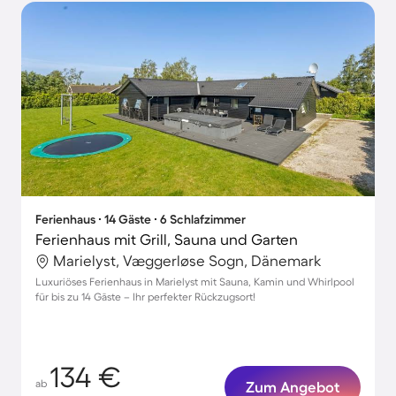
Ferienhaus ∙ 14 Gäste ∙ 6 Schlafzimmer
Ferienhaus mit Grill, Sauna und Garten
Marielyst, Væggerløse Sogn, Dänemark
Luxuriöses Ferienhaus in Marielyst mit Sauna, Kamin und Whirlpool
für bis zu 14 Gäste – Ihr perfekter Rückzugsort!
134 €
ab
Zum Angebot