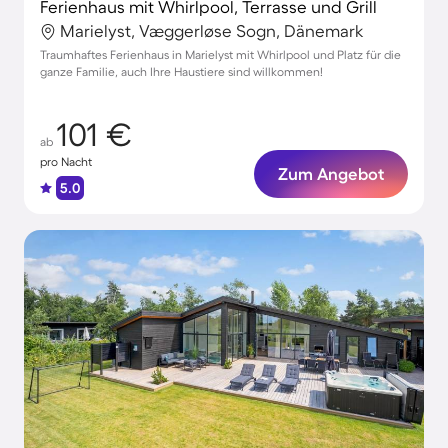
Ferienhaus mit Whirlpool, Terrasse und Grill
Marielyst, Væggerløse Sogn, Dänemark
Traumhaftes Ferienhaus in Marielyst mit Whirlpool und Platz für die
ganze Familie, auch Ihre Haustiere sind willkommen!
101 €
ab
pro Nacht
Zum Angebot
5.0