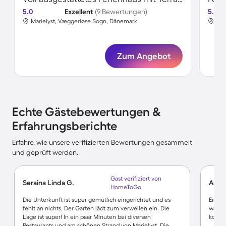
5.0
Exzellent
(9 Bewertungen)
5.0
Marielyst, Væggerløse Sogn, Dänemark
Mar
Zum Angebot
Echte Gästebewertungen &
Erfahrungsberichte
Erfahre, wie unsere verifizierten Bewertungen gesammelt
und geprüft werden.
Gast verifiziert von
Seraina Linda G.
Arthu
HomeToGo
Die Unterkunft ist super gemütlich eingerichtet und es
Einsc
fehlt an nichts. Der Garten lädt zum verweilen ein. Die
war u
Lage ist super! In ein paar Minuten bei diversen
korrek
Restaurants und am schönen Strand von Marielyst. Die