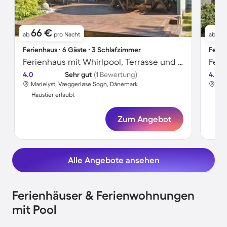
66 €
6
ab
pro Nacht
ab
Ferienhaus ∙ 6 Gäste ∙ 3 Schlafzimmer
Ferie
Ferienhaus mit Whirlpool, Terrasse und Grill
Feri
4.0
Sehr gut
(1 Bewertung)
4.0
Marielyst, Væggerløse Sogn, Dänemark
Mar
Haustier erlaubt
Hau
Zum Angebot
Alle Angebote ansehen
Ferienhäuser & Ferienwohnungen
mit Pool