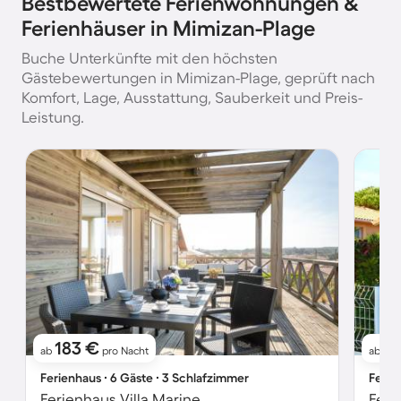
Bestbewertete Ferienwohnungen &
Ferienhäuser in Mimizan-Plage
Buche Unterkünfte mit den höchsten
Gästebewertungen in Mimizan-Plage, geprüft nach
Komfort, Lage, Ausstattung, Sauberkeit und Preis-
Leistung.
183 €
7
ab
pro Nacht
ab
Ferienhaus ∙ 6 Gäste ∙ 3 Schlafzimmer
Ferie
Ferienhaus Villa Marine
Feri