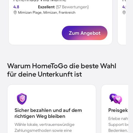
4.8
Exzellent
(57 Bewertungen)
4.9
Mimizan Plage, Mimizan, Frankreich
Mim
Zum Angebot
Warum HomeToGo die beste Wahl
für deine Unterkunft ist
Sicher bezahlen und auf dem
Preisgekr
richtigen Weg bleiben
Erlebe nahtl
Wähle lokale, vertrauenswürdige
Support bei 
Zahlungsmethoden sowie eine
Bedenken.