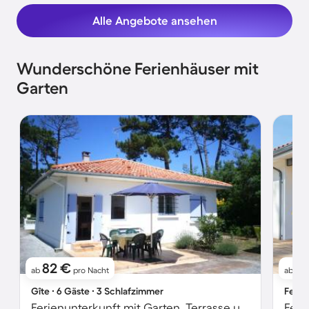
Alle Angebote ansehen
Wunderschöne Ferienhäuser mit
Garten
82 €
1
ab
pro Nacht
ab
Gîte ∙ 6 Gäste ∙ 3 Schlafzimmer
Ferie
Ferienunterkunft mit Garten, Terrasse und Grill
Feri