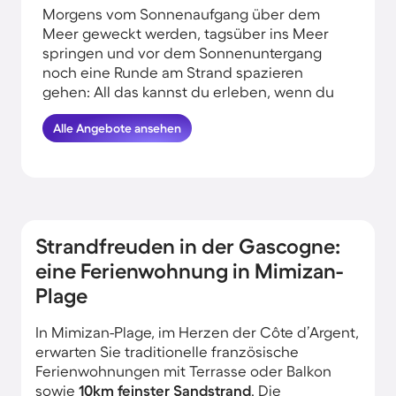
Morgens vom Sonnenaufgang über dem
Meer geweckt werden, tagsüber ins Meer
springen und vor dem Sonnenuntergang
noch eine Runde am Strand spazieren
gehen: All das kannst du erleben, wenn du
deinen Urlaub in Strandnähe in Mimizan-
Alle Angebote ansehen
Plage verbringst. HomeToGo hat für dich
die besten Angebote herausgesucht.
Buche hier die schönsten
Ferienwohnungen und Ferienhäuser an der
Küste in Mimizan-Plage und komme
garantiert erholt und munter wieder
Strandfreuden in der Gascogne:
nachhause.
eine Ferienwohnung in Mimizan-
Plage
In Mimizan-Plage, im Herzen der Côte d’Argent,
erwarten Sie traditionelle französische
Ferienwohnungen mit Terrasse oder Balkon
sowie
10km feinster Sandstrand
. Die