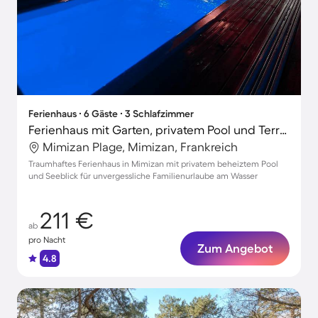
Ferienhaus ∙ 6 Gäste ∙ 3 Schlafzimmer
Ferienhaus mit Garten, privatem Pool und Terrasse | Stadtblick
Mimizan Plage, Mimizan, Frankreich
Traumhaftes Ferienhaus in Mimizan mit privatem beheiztem Pool
und Seeblick für unvergessliche Familienurlaube am Wasser
211 €
ab
pro Nacht
Zum Angebot
4.8