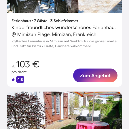
Ferienhaus ∙ 7 Gäste ∙ 3 Schlafzimmer
Kinderfreundliches wunderschönes Ferienhaus mit Garten, Terrasse und Grill | Seeblick | Haustiere sind willkommen
Mimizan Plage, Mimizan, Frankreich
Idyllisches Ferienhaus in Mimizan mit Seeblick für die ganze Familie
und Platz für bis zu 7 Gäste, Haustiere willkommen!
103 €
ab
pro Nacht
Zum Angebot
4.8