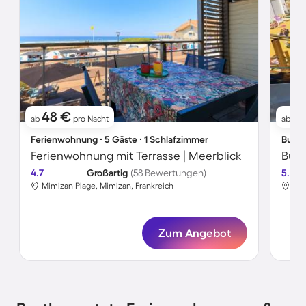
48 €
5
ab
pro Nacht
ab
Ferienwohnung ∙ 5 Gäste ∙ 1 Schlafzimmer
Bunga
Ferienwohnung mit Terrasse | Meerblick
Bung
4.7
Großartig
(58 Bewertungen)
5.0
Mimizan Plage, Mimizan, Frankreich
Mim
Zum Angebot