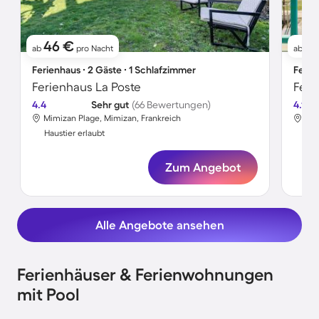
46 €
8
ab
pro Nacht
ab
Ferienhaus ∙ 2 Gäste ∙ 1 Schlafzimmer
Ferie
Ferienhaus La Poste
Feri
4.4
Sehr gut
(66 Bewertungen)
4.1
Mimizan Plage, Mimizan, Frankreich
Mim
Haustier erlaubt
Hau
Zum Angebot
Alle Angebote ansehen
Ferienhäuser & Ferienwohnungen
mit Pool