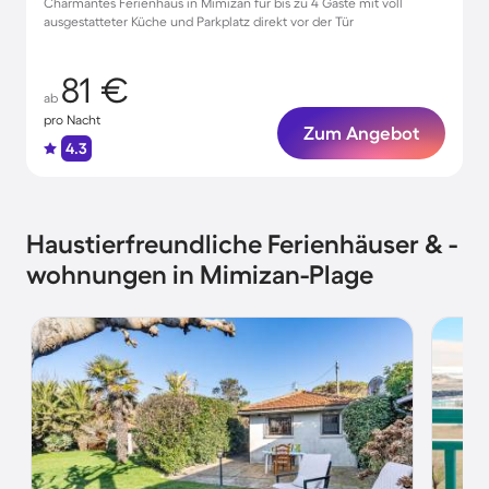
Charmantes Ferienhaus in Mimizan für bis zu 4 Gäste mit voll
ausgestatteter Küche und Parkplatz direkt vor der Tür
81 €
ab
pro Nacht
Zum Angebot
4.3
Haustierfreundliche Ferienhäuser & -
wohnungen in Mimizan-Plage