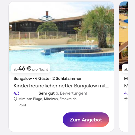
46 €
4
ab
pro Nacht
ab
Bungalow ∙ 4 Gäste ∙ 2 Schlafzimmer
Mobil
Kinderfreundlicher netter Bungalow mit beheiztem Pool und Terrasse | Nah am Strand | Haustierfreundlich
4.3
Sehr gut
(6 Bewertungen)
4.2
Mimizan Plage, Mimizan, Frankreich
Mim
Pool
Poo
Zum Angebot