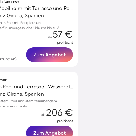
hlafzimmer
Familienorientiertes Mobilheim mit Terrasse und Pool | Hunde erlaubt
vinz Girona, Spanien
 in Pals mit Parkplatz und
für unvergessliche Urlaube bis zu 6
57 €
ab
pro Nacht
Zum Angebot
rtungen)
mmer
Villa mit Grill, privatem Pool und Terrasse | Wasserblick
vinz Girona, Spanien
privatem Pool und atemberaubendem
 Familienmomente
206 €
ab
pro Nacht
Zum Angebot