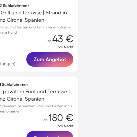
 2 Schlafzimmer
Wohnung mit Garten, Grill und Terrasse | Strand in der Nähe | Haustiere erlaubt
vinz Girona, Spanien
s Pinell mit Garten und Kamin für erholsame
ihrem Hund
43 €
ab
pro Nacht
Zum Angebot
rtungen)
 1 Schlafzimmer
Apartment mit Garten, privatem Pool und Terrasse | Naturblick
vinz Girona, Spanien
 privatem beheiztem Pool und Garten in Sa
ilienmomente
180 €
ab
pro Nacht