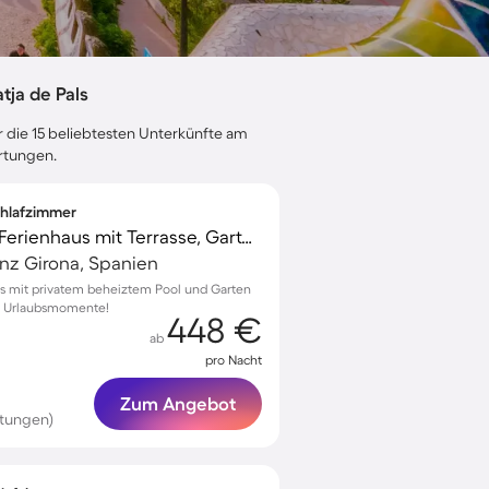
ja de Pals
r die 15 beliebtesten Unterkünfte am
ertungen.
Schlafzimmer
Familienfreundliches Ferienhaus mit Terrasse, Garten und privatem Pool
vinz Girona, Spanien
s mit privatem beheiztem Pool und Garten
he Urlaubsmomente!
448 €
ab
pro Nacht
Zum Angebot
tungen)