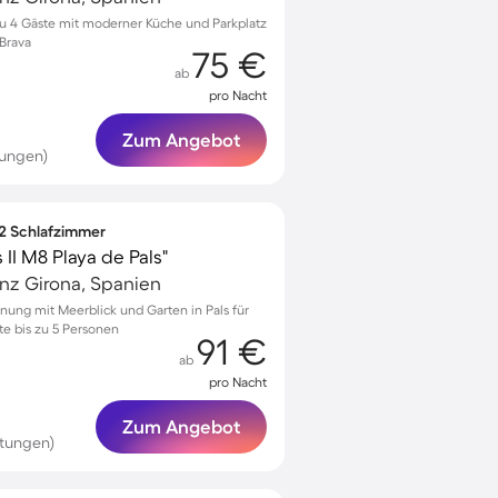
zu 4 Gäste mit moderner Küche und Parkplatz
 Brava
75 €
ab
pro Nacht
Zum Angebot
tungen)
 2 Schlafzimmer
II M8 Playa de Pals"
vinz Girona, Spanien
ung mit Meerblick und Garten in Pals für
e bis zu 5 Personen
91 €
ab
pro Nacht
Zum Angebot
tungen)