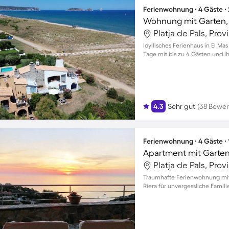
Ferienwohnung ∙ 4 Gäste ∙
Platja de Pals, Pro
Idyllisches Ferienhaus in El Ma
Tage mit bis zu 4 Gästen und 
4.3
Sehr gut
(38 Bewe
Ferienwohnung ∙ 4 Gäste ∙
Platja de Pals, Pro
Traumhafte Ferienwohnung mit
Riera für unvergessliche Fam