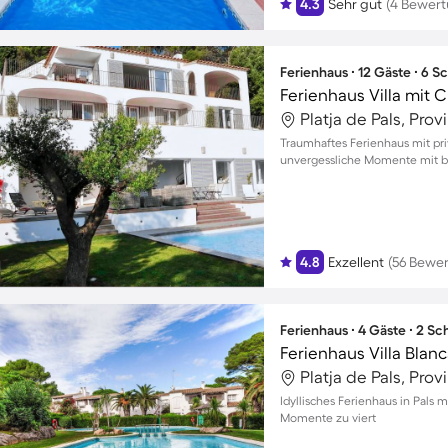
4.3
Sehr gut
(4 Bewer
Ferienhaus ∙ 12 Gäste ∙ 6 
Ferienhaus Villa mit C
Platja de Pals, Pro
Traumhaftes Ferienhaus mit pri
unvergessliche Momente mit bi
4.8
Exzellent
(56 Bewe
Ferienhaus ∙ 4 Gäste ∙ 2 S
Ferienhaus Villa Blanc
Platja de Pals, Pro
Idyllisches Ferienhaus in Pals 
Momente zu viert