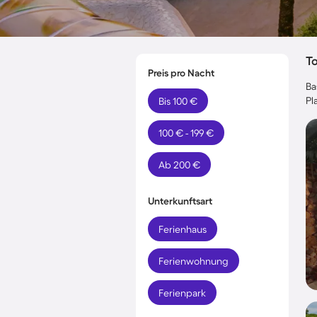
T
Preis pro Nacht
Ba
Pl
Bis 100 €
100 € - 199 €
Ab 200 €
Unterkunftsart
Ferienhaus
Ferienwohnung
Ferienpark