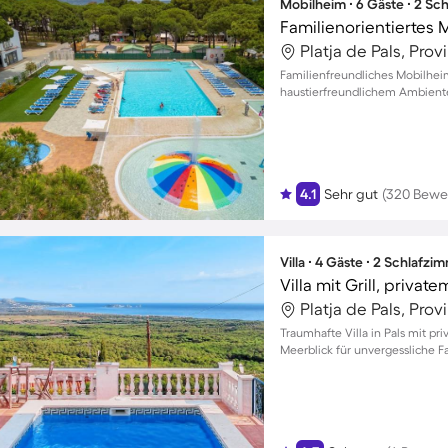
Mobilheim ∙ 6 Gäste ∙ 2 Sc
Platja de Pals, Pro
Familienfreundliches Mobilheim
haustierfreundlichem Ambiente 
Personen
4.1
Sehr gut
(320 Bewe
Villa ∙ 4 Gäste ∙ 2 Schlafzi
Platja de Pals, Pro
Traumhafte Villa in Pals mit 
Meerblick für unvergessliche