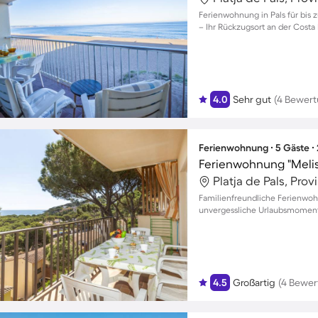
Ferienwohnung in Pals für bis 
– Ihr Rückzugsort an der Costa
4.0
Sehr gut
(4 Bewer
Ferienwohnung ∙ 5 Gäste ∙
Ferienwohnung "Melis 
Platja de Pals, Pro
Familienfreundliche Ferienwohn
unvergessliche Urlaubsmoment
4.5
Großartig
(4 Bewer