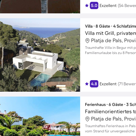
5.0
Exzellent
(54 Bewe
Villa ∙ 8 Gäste ∙ 4 Schlafzi
Platja de Pals, Pro
Traumhafte Villa in Begur mit 
Familienurlaube bis zu 8 Perso
4.8
Exzellent
(71 Bewe
Ferienhaus ∙ 6 Gäste ∙ 3 S
Platja de Pals, Pro
Traumhaftes Ferienhaus in Pals
vom Strand für unvergessliche 