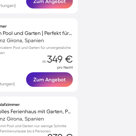
Zum Angebot
rtungen)
mmer
Villa mit Grill, privatem Pool und Garten | Perfekt für die Arbeit von Zuhause
vinz Girona, Spanien
privatem Pool und Garten für unvergessliche
nen
349 €
ab
pro Nacht
Zum Angebot
rtungen)
chlafzimmer
Familienorientiertes tolles Ferienhaus mit Garten, Pool und Terrasse | Gartenblick | Neben dem Strand
vinz Girona, Spanien
 mit Pool und Garten nur wenige Schritte
Familienurlaube bis 6 Personen