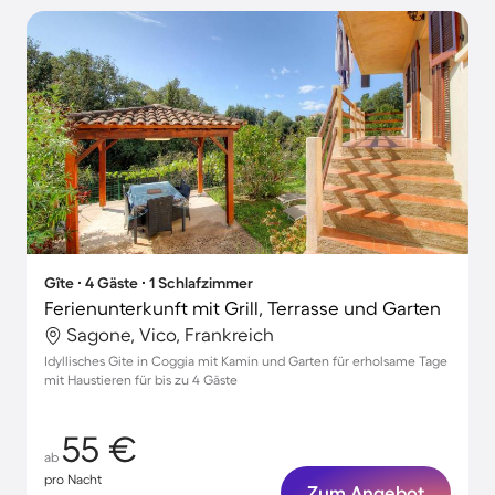
Gîte ∙ 4 Gäste ∙ 1 Schlafzimmer
Ferienunterkunft mit Grill, Terrasse und Garten
Sagone, Vico, Frankreich
Idyllisches Gite in Coggia mit Kamin und Garten für erholsame Tage
mit Haustieren für bis zu 4 Gäste
55 €
ab
pro Nacht
Zum Angebot