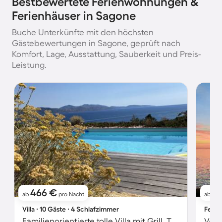
Bestbewertete Ferienwohnungen &
Ferienhäuser in Sagone
Buche Unterkünfte mit den höchsten
Gästebewertungen in Sagone, geprüft nach
Komfort, Lage, Ausstattung, Sauberkeit und Preis-
Leistung.
466 €
1
ab
pro Nacht
ab
Villa ∙ 10 Gäste ∙ 4 Schlafzimmer
Ferie
Familienorientierte tolle Villa mit Grill, Terrasse und privatem Pool | Nah am Strand | Haustierfreundlich