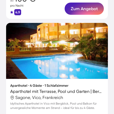
ab
pro Nacht
Zum Angebot
4.9
Aparthotel ∙ 4 Gäste ∙ 1 Schlafzimmer
Aparthotel mit Terrasse, Pool und Garten | Bergblick
Sagone, Vico, Frankreich
Idyllisches Aparthotel in Vico mit Bergblick, Pool und Balkon für
unvergessliche Momente am Strand – ideal für bis zu 4 Gäste.