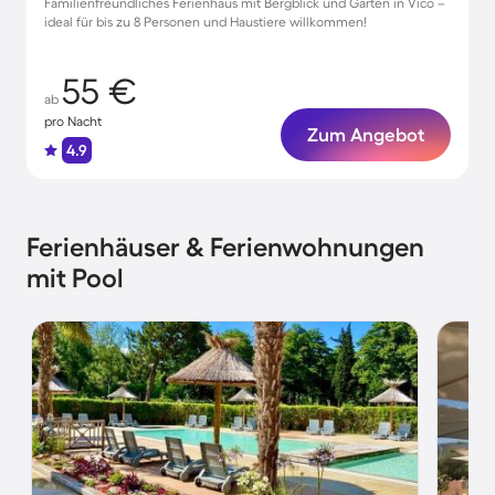
Familienfreundliches Ferienhaus mit Bergblick und Garten in Vico –
ideal für bis zu 8 Personen und Haustiere willkommen!
55 €
ab
pro Nacht
Zum Angebot
4.9
Ferienhäuser & Ferienwohnungen
mit Pool