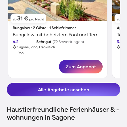
31 €
8
ab
pro Nacht
ab
Bungalow ∙ 2 Gäste ∙ 1 Schlafzimmer
Apart
Bungalow mit beheiztem Pool und Terrasse
4.2
Sehr gut
(79 Bewertungen)
3.8
Sagone, Vico, Frankreich
Sag
Pool
Poo
Zum Angebot
Alle Angebote ansehen
Haustierfreundliche Ferienhäuser & -
wohnungen in Sagone