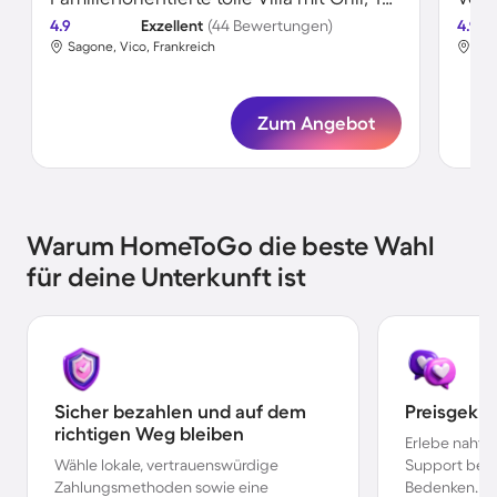
4.9
Exzellent
(44 Bewertungen)
4.9
Sagone, Vico, Frankreich
Sag
Zum Angebot
Warum HomeToGo die beste Wahl
für deine Unterkunft ist
Sicher bezahlen und auf dem
Preisgekr
richtigen Weg bleiben
Erlebe nahtl
Wähle lokale, vertrauenswürdige
Support bei 
Zahlungsmethoden sowie eine
Bedenken.