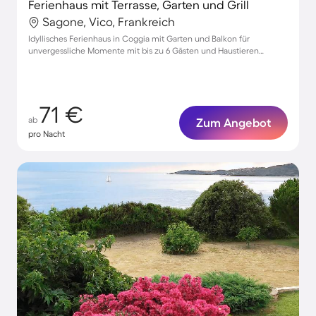
Ferienhaus mit Terrasse, Garten und Grill
Sagone, Vico, Frankreich
Idyllisches Ferienhaus in Coggia mit Garten und Balkon für
unvergessliche Momente mit bis zu 6 Gästen und Haustieren
willkommen
71 €
ab
Zum Angebot
pro Nacht