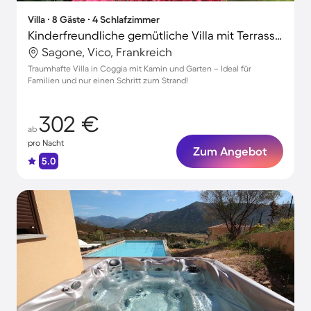
Villa ∙ 8 Gäste ∙ 4 Schlafzimmer
Kinderfreundliche gemütliche Villa mit Terrasse, Garten und Grill | Neben dem Strand
Sagone, Vico, Frankreich
Traumhafte Villa in Coggia mit Kamin und Garten – Ideal für
Familien und nur einen Schritt zum Strand!
302 €
ab
pro Nacht
Zum Angebot
5.0