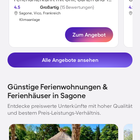
4.5
Großartig
(15 Bewertungen)
4.9
Sagone, Vico, Frankreich
Sag
Klimaanlage
Kli
Zum Angebot
Alle Angebote ansehen
Günstige Ferienwohnungen &
Ferienhäuser in Sagone
Entdecke preiswerte Unterkünfte mit hoher Qualität
und bestem Preis-Leistungs-Verhältnis.