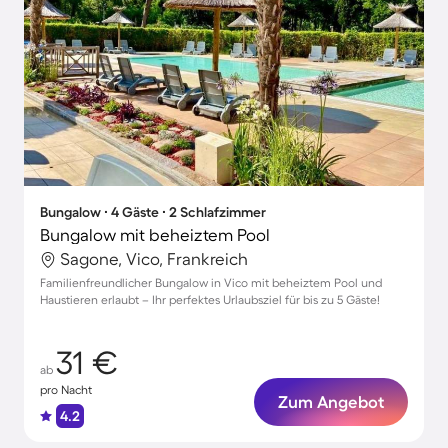
Bungalow ∙ 4 Gäste ∙ 2 Schlafzimmer
Bungalow mit beheiztem Pool
Sagone, Vico, Frankreich
Familienfreundlicher Bungalow in Vico mit beheiztem Pool und
Haustieren erlaubt – Ihr perfektes Urlaubsziel für bis zu 5 Gäste!
31 €
ab
pro Nacht
Zum Angebot
4.2