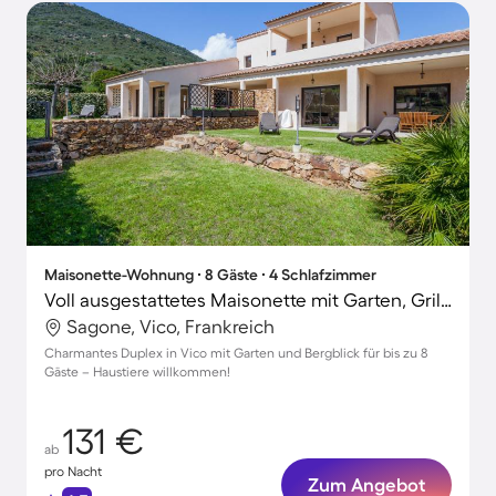
Maisonette-Wohnung ∙ 8 Gäste ∙ 4 Schlafzimmer
Voll ausgestattetes Maisonette mit Garten, Grill und Terrasse | Bergblick | Haustierfreundlich
Sagone, Vico, Frankreich
Charmantes Duplex in Vico mit Garten und Bergblick für bis zu 8
Gäste – Haustiere willkommen!
131 €
ab
pro Nacht
Zum Angebot