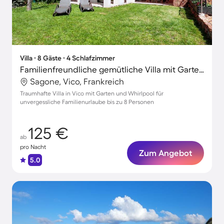
Villa ∙ 8 Gäste ∙ 4 Schlafzimmer
Familienfreundliche gemütliche Villa mit Garten, Grill und Terrasse
Sagone, Vico, Frankreich
Traumhafte Villa in Vico mit Garten und Whirlpool für
unvergessliche Familienurlaube bis zu 8 Personen
125 €
ab
pro Nacht
Zum Angebot
5.0