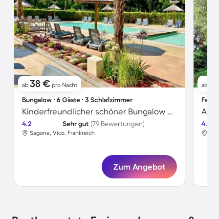
38 €
6
ab
pro Nacht
ab
Bungalow ∙ 6 Gäste ∙ 3 Schlafzimmer
Ferie
Kinderfreundlicher schöner Bungalow mit beheiztem Pool und Terrasse | Hunde erlaubt
4.2
Sehr gut
(79 Bewertungen)
4.5
Sagone, Vico, Frankreich
Sag
Zum Angebot