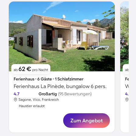
62 €
4
ab
pro Nacht
ab
Ferienhaus ∙ 6 Gäste ∙ 1 Schlafzimmer
Ferie
Ferienhaus La Pinède, bungalow 6 pers.
Wohn
4.7
Großartig
(95 Bewertungen)
4.5
Sagone, Vico, Frankreich
Sag
Haustier erlaubt
Hau
Zum Angebot