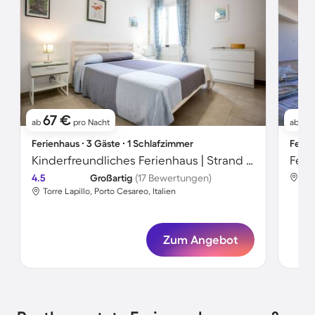
67 €
1
ab
pro Nacht
ab
Ferienhaus ∙ 3 Gäste ∙ 1 Schlafzimmer
Ferie
Kinderfreundliches Ferienhaus | Strand in der Nähe
Feri
4.5
Großartig
(17 Bewertungen)
Tor
Torre Lapillo, Porto Cesareo, Italien
Zum Angebot