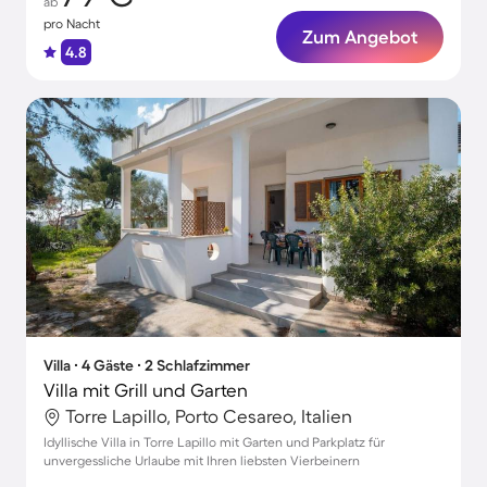
ab
pro Nacht
Zum Angebot
4.8
Villa ∙ 4 Gäste ∙ 2 Schlafzimmer
Villa mit Grill und Garten
Torre Lapillo, Porto Cesareo, Italien
Idyllische Villa in Torre Lapillo mit Garten und Parkplatz für
unvergessliche Urlaube mit Ihren liebsten Vierbeinern