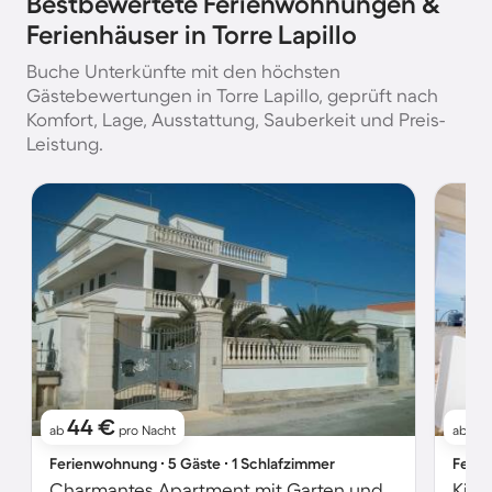
Bestbewertete Ferienwohnungen &
Ferienhäuser in Torre Lapillo
Buche Unterkünfte mit den höchsten
Gästebewertungen in Torre Lapillo, geprüft nach
Komfort, Lage, Ausstattung, Sauberkeit und Preis-
Leistung.
44 €
1
ab
pro Nacht
ab
Ferienwohnung ∙ 5 Gäste ∙ 1 Schlafzimmer
Ferie
Charmantes Apartment mit Garten und Grill | Hunde erlaubt