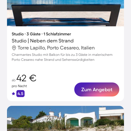
Studio ∙ 3 Gäste ∙ 1 Schlafzimmer
Studio | Neben dem Strand
Torre Lapillo, Porto Cesareo, Italien
Charmantes Studio mit Balkon für bis zu 3 Gäste in malerischem
Porto Cesareo nahe Strand und Sehenswürdigkeiten
42 €
ab
pro Nacht
Zum Angebot
4.5