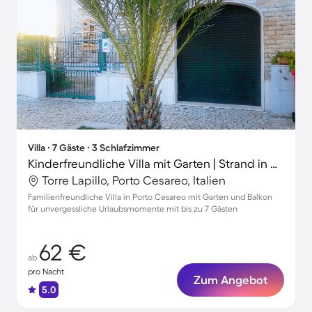
Villa ∙ 7 Gäste ∙ 3 Schlafzimmer
Kinderfreundliche Villa mit Garten | Strand in der Nähe | Hunde erlaubt
Torre Lapillo, Porto Cesareo, Italien
Familienfreundliche Villa in Porto Cesareo mit Garten und Balkon
für unvergessliche Urlaubsmomente mit bis zu 7 Gästen
62 €
ab
pro Nacht
Zum Angebot
5.0