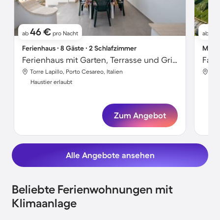
46 €
8
ab
pro Nacht
ab
Ferienhaus ∙ 8 Gäste ∙ 2 Schlafzimmer
Mobil
Ferienhaus mit Garten, Terrasse und Grill | Strandblick
Torre Lapillo, Porto Cesareo, Italien
Tor
Haustier erlaubt
Hau
Zum Angebot
Alle Angebote ansehen
Beliebte Ferienwohnungen mit
Klimaanlage