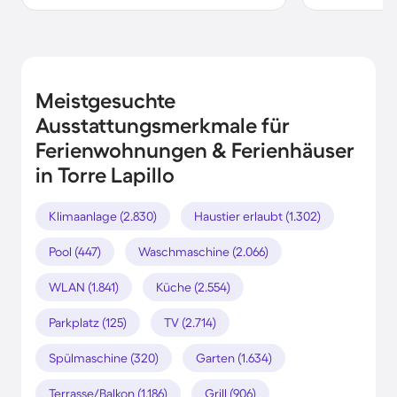
Meistgesuchte
Ausstattungsmerkmale für
Ferienwohnungen & Ferienhäuser
in Torre Lapillo
Klimaanlage (2.830)
Haustier erlaubt (1.302)
Pool (447)
Waschmaschine (2.066)
WLAN (1.841)
Küche (2.554)
Parkplatz (125)
TV (2.714)
Spülmaschine (320)
Garten (1.634)
Terrasse/Balkon (1.186)
Grill (906)