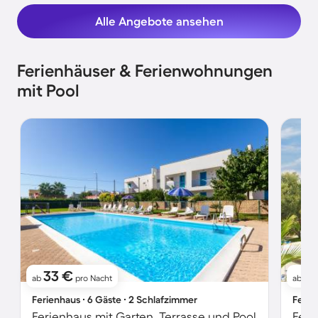
Alle Angebote ansehen
Ferienhäuser & Ferienwohnungen
mit Pool
33 €
7
ab
pro Nacht
ab
Ferienhaus ∙ 6 Gäste ∙ 2 Schlafzimmer
Ferie
Ferienhaus mit Garten, Terrasse und Pool
Feri