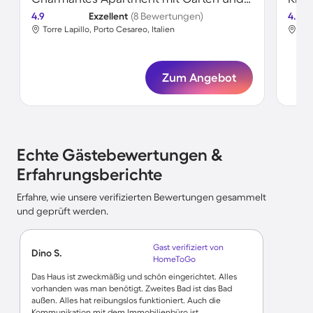
4.9
Exzellent
(8 Bewertungen)
4.2
Torre Lapillo, Porto Cesareo, Italien
Tor
Zum Angebot
Echte Gästebewertungen &
Erfahrungsberichte
Erfahre, wie unsere verifizierten Bewertungen gesammelt
und geprüft werden.
Gast verifiziert von
Dino S.
HomeToGo
Das Haus ist zweckmäßig und schön eingerichtet. Alles
vorhanden was man benötigt. Zweites Bad ist das Bad
außen. Alles hat reibungslos funktioniert. Auch die
Kommunikation mit dem Immobilienbüro ist