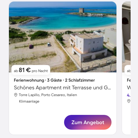
81 €
7
ab
pro Nacht
ab
Ferienwohnung ∙ 3 Gäste ∙ 2 Schlafzimmer
Ferie
Schönes Apartment mit Terrasse und Garten | Meerblick | Nah am Strand
Torre Lapillo, Porto Cesareo, Italien
4.0
Tor
Klimaanlage
Kli
Zum Angebot